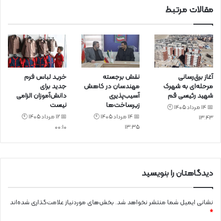
مقالات مرتبط
آغاز برق‌رسانی
نقش برجسته
خرید لباس فرم
مرحله‌ای به شهرک
مهندسان در کاهش
جدید برای
شهید رئیسی قم
آسیب‌پذیری
دانش‌آموزان الزامی
زیرساخت‌ها
نیست
📅 14 مرداد 1405 🕙
📅 14 مرداد 1405 🕙
📅 12 مرداد 1405 🕙
13:43
00:10
13:35
دیدگاهتان را بنویسید
نشانی ایمیل شما منتشر نخواهد شد.
بخش‌های موردنیاز علامت‌گذاری شده‌اند
*