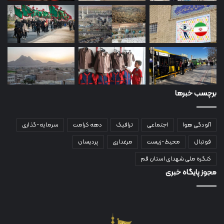
برچسب خبرها
آلودگی هوا
اجتماعی
ترافیک
دهه کرامت
سرمایه-گذاری
فوتبال
محیط-زیست
مرغداری
پردیسان
کنگره ملی شهدای استان قم
مجوز پایگاه خبری