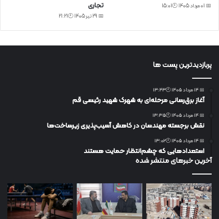
تجاری
📅 01 مرداد 1405 🕙15:01
📅 29 تیر 1405 🕙21:21
پربازدیدترین پست ها
📅 14 مرداد 1405 🕙13:43
آغاز برق‌رسانی مرحله‌ای به شهرک شهید رئیسی قم
📅 14 مرداد 1405 🕙13:35
نقش برجسته مهندسان در کاهش آسیب‌پذیری زیرساخت‌ها
📅 14 مرداد 1405 🕙13:02
استعدادهایی که چشم‌انتظار حمایت هستند
آخرین خبرهای منتشر شده