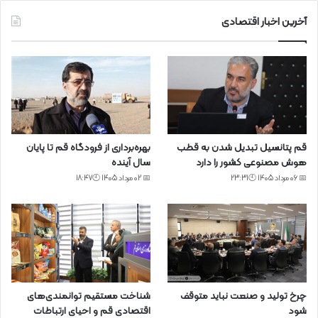
آخرین اخبار اقتصادی
قم پتانسیل تبدیل شدن به قطب
بهره‌برداری از فرودگاه قم تا پایان
هوش مصنوعی کشور را دارد
سال آینده
📅 06 مرداد 1405 🕙23:31
📅 02 مرداد 1405 🕙18:47
چرخ تولید و صنعت نباید متوقف
شناخت مستقیم توانمندی‌های
شود
اقتصادی قم و احیای ارتباطات