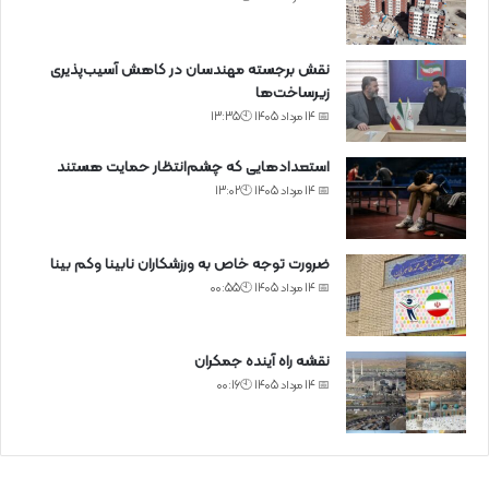
نقش برجسته مهندسان در کاهش آسیب‌پذیری
زیرساخت‌ها
📅 14 مرداد 1405 🕙13:35
استعدادهایی که چشم‌انتظار حمایت هستند
📅 14 مرداد 1405 🕙13:02
ضرورت توجه خاص به ورزشکاران نابینا وکم بینا
📅 14 مرداد 1405 🕙00:55
نقشه راه آینده جمکران
📅 14 مرداد 1405 🕙00:16