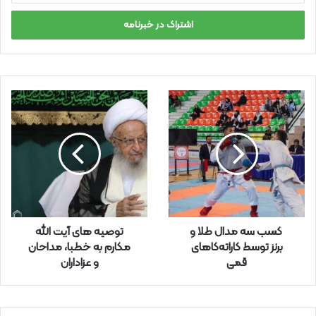
ر
س
ا
ی
م
ی
ل
خ
و
د
ر
ا
و
ا
ر
کسب سه مدال طلا و
توصیه های آیت الله
د
برنز توسط کاراته‌کاهای
مکارم به خطبا، مداحان
ک
قمی
و عزاداران
ن
ی
د