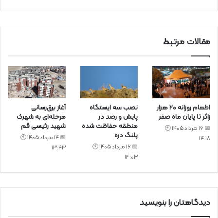
ی
د
مقالات مرتبط
اطعام روزانه ۲۰ هزار
نصب سه ایستگاه
آغاز برق‌رسانی
زائر تا پایان ماه صفر
پایش و رصد در
مرحله‌ای به شهرک
منطقه حفاظت شده
شهید رئیسی قم
📅 16 مرداد 1405 🕙
پلنگ دره
📅 14 مرداد 1405 🕙
14:18
📅 16 مرداد 1405 🕙
13:43
14:03
دیدگاهتان را بنویسید