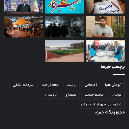
برچسب خبرها
آلودگی هوا
اجتماعی
ترافیک
دهه کرامت
سرمایه-گذاری
فوتبال
محیط-زیست
مرغداری
پردیسان
کنگره ملی شهدای استان قم
مجوز پایگاه خبری