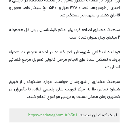
وی افزود: در ادامه با حضور مأموران در صحنه تصادف، در بازرسی از
احدی از خودروها، تعداد 328 هزار و 540 نخ سیگار فاقد مجوز و
قاچاق کشف و متهم نیز دستگیر شد.
سرهنگ مختاری اضافه کرد: برابر اعلام کارشناسان،ارزش کل محموله
2 میلیارد ریال عنوان شده است.
فرمانده انتظامی شهرستان قم گفت: در ادامه متهم به همراه
پرونده تشکیل شده برای انجام مراحل قانونی تحویل مرجع قضائی
استان شد.
سرهنگ مختاری از شهروندان خواست، موارد مشکوک را از طریق
شماره تماس 110 به مرکز فوریت های پلیسی اعلام تا مأموران در
کمترین زمان ممکن نسبت به بررسی موضوع اقدام کنند.
لینک کوتاه این صفحه:
https://nedayeghom.ir/n5u1