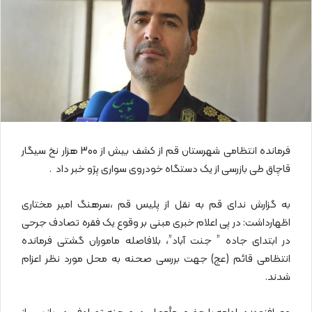
ی
م
ی
ل
فرمانده انتظامی شهرستان قم از کشف بیش از 300 هزار نخ سیگار
قاچاق طی بازرسی از یک دستگاه خودروی سواری پژو خبر داد .
به گزارش ندای قم به نقل از پلیس قم ،سرهنگ امیر مختاری
اظهارداشت: در پی اعلام خبری مبنی بر وقوع یک فقره تصادف جرحی
در ابتدای جاده ” جنت آباد”، بلافاصله ماموران گشتی فرمانده
انتظامی قائم (عج) جهت بررسی صحنه به محل مورد نظر اعزام
شدند.