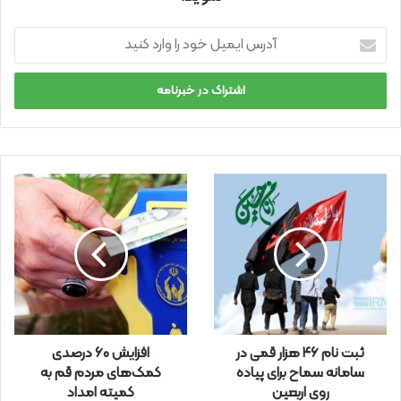
آ
د
ر
س
ا
ی
م
ی
ل
خ
و
د
ر
ا
و
ا
ر
ثبت نام ۴۶ هزار قمی در
افزایش ۶۰ درصدی
د
سامانه سماح برای پیاده
کمک‌های مردم قم به
ک
روی اربعین
کمیته امداد
ن