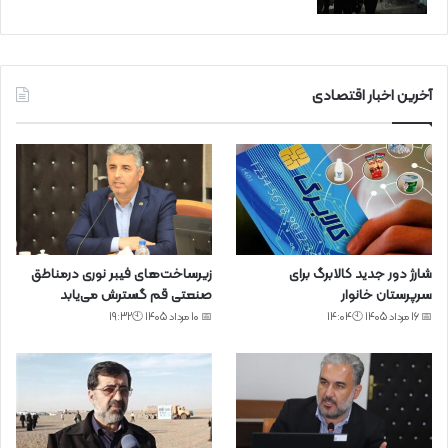
آخرین اخبار اقتصادی
شارژ دور جدید کالابرگ برای
زیرساخت‌های فیبر نوری درمناطق
سرپرستان خانوار
صنعتی قم گسترش می‌یابد
📅 16 مرداد 1405 🕙14:04
📅 10 مرداد 1405 🕙19:32