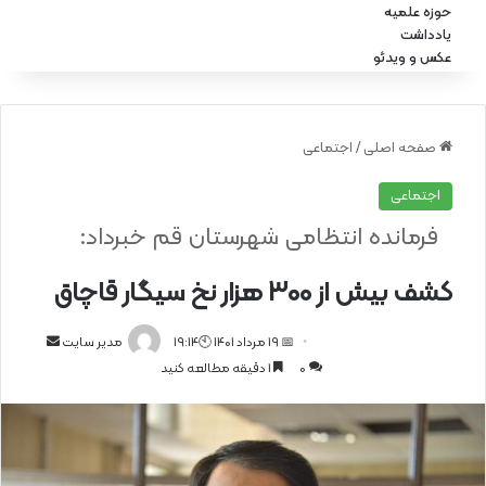
حوزه علمیه
یادداشت
عکس و ویدئو
صفحه اصلی
/
اجتماعی
اجتماعی
فرمانده انتظامی شهرستان قم خبرداد:
کشف بیش از 300 هزار نخ سیگار قاچاق
📅 19 مرداد 1401 🕙19:14
ا
مدیر سایت
0
1 دقیقه مطالعه کنید
ر
س
ا
ل
ا