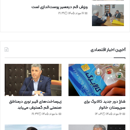
ورزش قم درمسیر پوست‌اندازی است
📅 17 مرداد 1405 🕙21:31
آخرین اخبار اقتصادی
شارژ دور جدید کالابرگ برای
زیرساخت‌های فیبر نوری درمناطق
سرپرستان خانوار
صنعتی قم گسترش می‌یابد
📅 16 مرداد 1405 🕙14:04
📅 10 مرداد 1405 🕙19:32