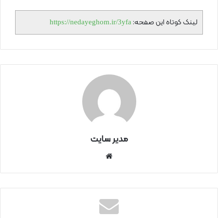
لینک کوتاه این صفحه:
https://nedayeghom.ir/3yfa
مدیر سایت
سای
ت
اینتر
نتی