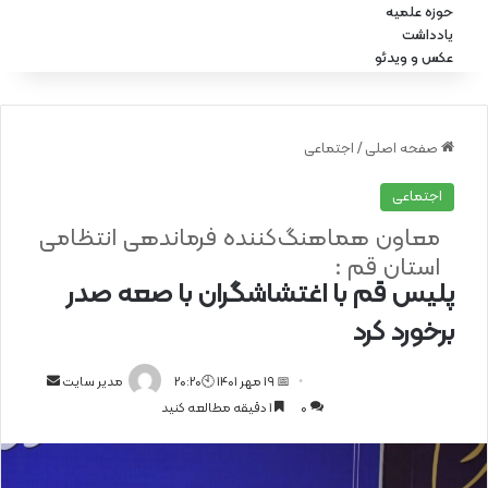
حوزه علمیه
یادداشت
عکس و ویدئو
صفحه اصلی
/
اجتماعی
اجتماعی
معاون هماهنگ‌کننده فرماندهی انتظامی
استان قم :
پلیس قم با اغتشاشگران با صعه صدر
برخورد کرد
📅 19 مهر 1401 🕙20:20
ا
مدیر سایت
0
1 دقیقه مطالعه کنید
ر
س
ا
ل