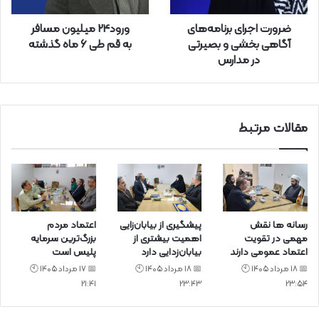
ا
ر
ضرورت اجرای برنامه‌های
ورود24 میلیون مسافر
د
آگاهی بخشی و بصیرتی
به قم طی ۶ ماه گذشته
ک
در مدارس
ن
ی
د
مقالات مرتبط
رسانه ها نقش
پیشگیری از بیابان‌زایی
اعتماد مردم
مهمی در تقویت
اهمیت بیشتری از
بزرگ‌ترین سرمایه
اعتماد عمومی دارند
بیابان‌زدایی دارد
پلیس است
📅 18 مرداد 1405 🕙
📅 18 مرداد 1405 🕙
📅 17 مرداد 1405 🕙
21:41
23:43
23:54