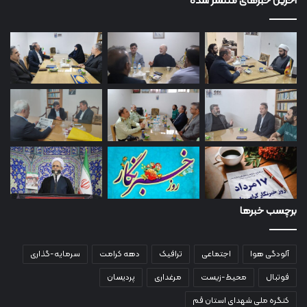
آخرین خبرهای منتشر شده
برچسب خبرها
آلودگی هوا
اجتماعی
ترافیک
دهه کرامت
سرمایه-گذاری
فوتبال
محیط-زیست
مرغداری
پردیسان
کنگره ملی شهدای استان قم