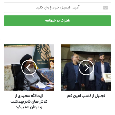
آ
د
ر
س
ا
ی
م
ی
ل
خ
و
د
ر
ا
و
ا
ر
تجلیل از کاسب امین قم
آیت‌الله سعیدی از
د
تلاش‌های کادر بهداشت
ک
و درمان تقدیر کرد
ن
ی