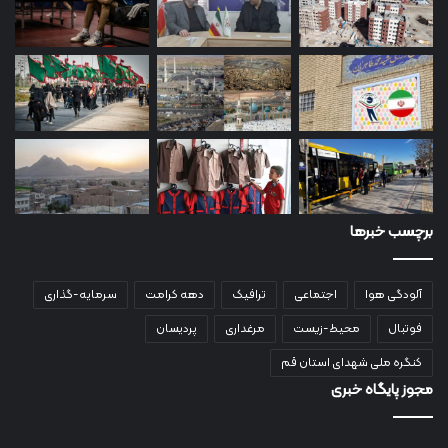
برچسب خبرها
آلودگی هوا
اجتماعی
ترافیک
دهه کرامت
سرمایه-گذاری
فوتبال
محیط-زیست
مرغداری
پردیسان
کنگره ملی شهدای استان قم
مجوز پایگاه خبری