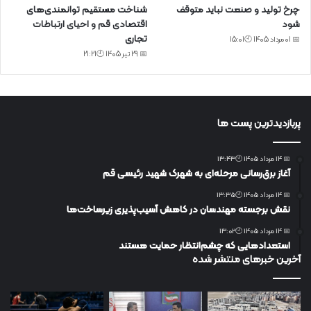
چرخ تولید و صنعت نباید متوقف
شناخت مستقیم توانمندی‌های
شود
اقتصادی قم و احیای ارتباطات
تجاری
📅 01 مرداد 1405 🕙15:01
📅 29 تیر 1405 🕙21:21
پربازدیدترین پست ها
📅 14 مرداد 1405 🕙13:43
آغاز برق‌رسانی مرحله‌ای به شهرک شهید رئیسی قم
📅 14 مرداد 1405 🕙13:35
نقش برجسته مهندسان در کاهش آسیب‌پذیری زیرساخت‌ها
📅 14 مرداد 1405 🕙13:02
استعدادهایی که چشم‌انتظار حمایت هستند
آخرین خبرهای منتشر شده