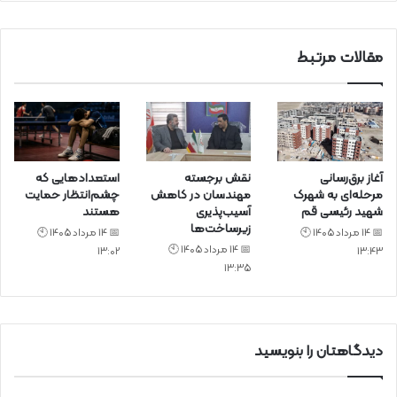
د
مقالات مرتبط
آغاز برق‌رسانی
نقش برجسته
استعدادهایی که
مرحله‌ای به شهرک
مهندسان در کاهش
چشم‌انتظار حمایت
شهید رئیسی قم
آسیب‌پذیری
هستند
زیرساخت‌ها
📅 14 مرداد 1405 🕙
📅 14 مرداد 1405 🕙
📅 14 مرداد 1405 🕙
13:02
13:43
13:35
دیدگاهتان را بنویسید