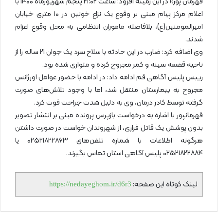
قهرمان پور» در این زمینه افزود: ساعت ۲۱:۰۲ پنجم شهریورماه ۱۴۰۰ با
اعلام مرکز پیام مبنی بر وقوع یک نزاع خونین در ۱۰ متری خیابان
امیرالمومنین(ع)، بلافاصله ماموران انتظامی به محل وقوع اعزام
شدند.
وی اضافه کرد: ضارب در این حادثه با سلاح سرد یک جوان ۲۱ ساله را از
ناحیه قفسه سینه و کمر مجروح کرده و متواری شده بود.
رییس پلیس آگاهی قم ادامه داد: در ادامه با حضور عوامل اورژانس
مجروح به بیمارستان منتقل شد، اما با وجود تلاش‌های صورت
گرفته توسط کادر درمان، وی به دلیل شدت جراحت فوت کرد.
قهرمانپور با اشاره به درخواست بازپرس پرونده مبنی بر انتشار تصویر
بدون پوشش یک قاتل فراری، از شهروندان خواست در صورت داشتن
هرگونه اطلاعات با شماره تلفن‌های ۰۲۵۲۱۸۲۲۸۶۳ یا
۰۲۵۲۱۸۲۲۸۸۴ پلیس آگاهی استان تماس بگیرند.
لینک کوتاه این صفحه:
https://nedayeghom.ir/d6r3