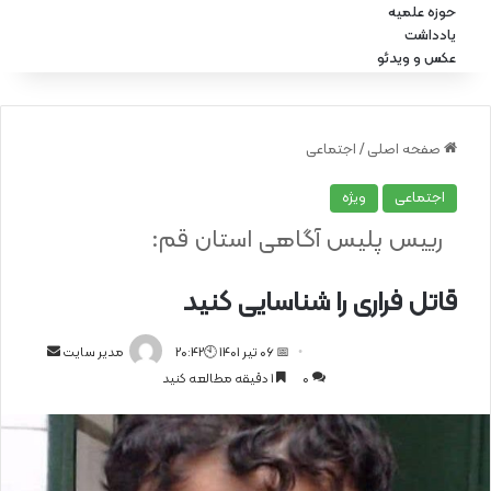
حوزه علمیه
یادداشت
عکس و ویدئو
صفحه اصلی
/
اجتماعی
اجتماعی
ویژه
رییس پلیس آگاهی استان قم:
قاتل فراری را شناسایی کنید
📅 06 تیر 1401 🕙20:42
ا
مدیر سایت
0
1 دقیقه مطالعه کنید
ر
س
ا
ل
ا