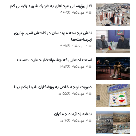
آغاز برق‌رسانی مرحله‌ای به شهرک شهید رئیسی قم
📅 14 مرداد 1405 🕙13:43
نقش برجسته مهندسان در کاهش آسیب‌پذیری
زیرساخت‌ها
📅 14 مرداد 1405 🕙13:35
استعدادهایی که چشم‌انتظار حمایت هستند
📅 14 مرداد 1405 🕙13:02
ضرورت توجه خاص به ورزشکاران نابینا وکم بینا
📅 14 مرداد 1405 🕙00:55
نقشه راه آینده جمکران
📅 14 مرداد 1405 🕙00:16