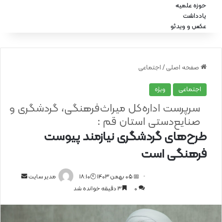
حوزه علمیه
یادداشت
عکس و ویدئو
صفحه اصلی
/
اجتماعی
اجتماعی
ویژه
سرپرست اداره‌کل میراث‌فرهنگی، گردشگری و
صنایع‌دستی استان قم :
طرح‌های گردشگری نیازمند پیوست
فرهنگی است
📅 05 بهمن 1403 🕙18:10
ا
مدیر سایت
0
3 دقیقه خوانده شد
ر
س
ا