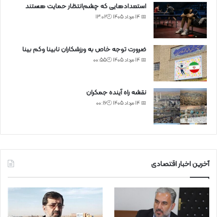
استعدادهایی که چشم‌انتظار حمایت هستند
📅 14 مرداد 1405 🕙13:02
ضرورت توجه خاص به ورزشکاران نابینا وکم بینا
📅 14 مرداد 1405 🕙00:55
نقشه راه آینده جمکران
📅 14 مرداد 1405 🕙00:16
آخرین اخبار اقتصادی