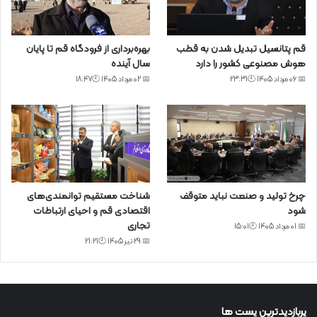
قم پتانسیل تبدیل شدن به قطب
بهره‌برداری از فرودگاه قم تا پایان
هوش مصنوعی کشور را دارد
سال آینده
📅 06 مرداد 1405 🕙23:31
📅 02 مرداد 1405 🕙18:47
چرخ تولید و صنعت نباید متوقف
شناخت مستقیم توانمندی‌های
شود
اقتصادی قم و احیای ارتباطات
تجاری
📅 01 مرداد 1405 🕙15:01
📅 29 تیر 1405 🕙21:21
پربازدیدترین پست ها