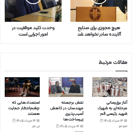
ا
و
ا
ر
هیچ مجوزی برای صنایع
وحدت کلید موفقیت در
د
آلاینده صادر نخواهد شد
امور اجرایی است
ک
ن
ی
د
مقالات مرتبط
آغاز برق‌رسانی
نقش برجسته
استعدادهایی که
مرحله‌ای به شهرک
مهندسان در کاهش
چشم‌انتظار حمایت
شهید رئیسی قم
آسیب‌پذیری
هستند
زیرساخت‌ها
📅 14 مرداد 1405 🕙
📅 14 مرداد 1405 🕙
📅 14 مرداد 1405 🕙
13:02
13:43