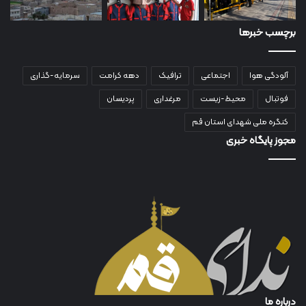
برچسب خبرها
آلودگی هوا
اجتماعی
ترافیک
دهه کرامت
سرمایه-گذاری
فوتبال
محیط-زیست
مرغداری
پردیسان
کنگره ملی شهدای استان قم
مجوز پایگاه خبری
درباره ما