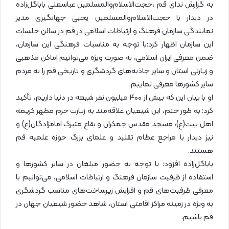
به گزارش ندای قم ،حجت‌الاسلام‌والمسلمین عباسعلی باباگل‌زاده
در دیدار با حجت‌الاسلام‌والمسلمین یحیی جهانگیری مدیر
نمایندگی سازمان فرهنگ و ارتباطات اسلامی در قم در سالن جلسات
این سازمان اظهار کرد:با توجه به مناسبات فرهنگی این سازمان،
ضمن معرفی ایران اسلامی، به صورت ویژه می‌توانیم اماکن مذهبی
و زیارتی استان و سایر جاذبه‌های گردشگری و تاریخی قم را به مردم
سایر کشورها معرفی نماییم.
او با بیان این که بیش از ۴۰۰ میلیون نفر شیعه در دنیا داریم، تأکید
کرد: به طور حتم، این شیعیان علاقه‌مند به زیارت حرم مطهر کریمه
اهل بیت(ع)، مسجد مقدس جمکران و بقاع متبرک امامزادگان(ع) و
نیز دیدار با مراجع عظام تقلید و علمای بزرگ حوزه علمیه قم
هستند.
باباگل‌زاده افزود: با توجه به حضور مبلغان در سایر کشورها و
استفاده از ظرفیت سازمان فرهنگ و ارتباطات اسلامی، می‌توانیم با
معرفی ظرفیت‌های قم و افزایش زیرساخت‌های مناسب گردشگری
به ویژه در زمینه مراکز اقامتی استان، شاهد حضور شیعیان جهان در
قم باشیم.