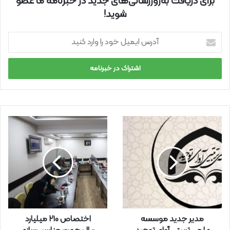
برای دریافت به‌روزرسانی‌های جدید در خبرنامه ما عضو
شوید!
آ
د
ر
س
ا
ی
م
ی
ل
خ
و
د
ر
ا
و
ا
ر
مدیر جدید موسسه
اختصاص ۲۱۰ میلیارد
د