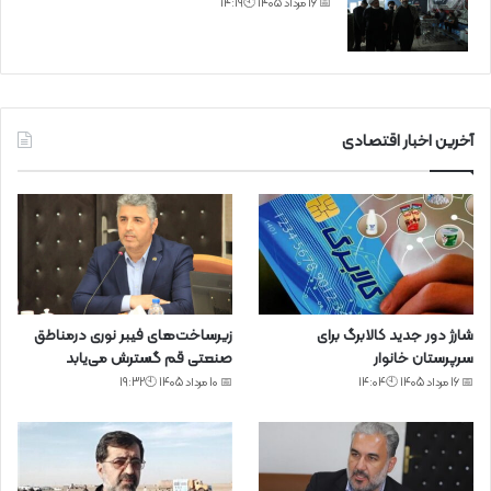
📅 16 مرداد 1405 🕙14:19
آخرین اخبار اقتصادی
شارژ دور جدید کالابرگ برای
زیرساخت‌های فیبر نوری درمناطق
سرپرستان خانوار
صنعتی قم گسترش می‌یابد
📅 16 مرداد 1405 🕙14:04
📅 10 مرداد 1405 🕙19:32