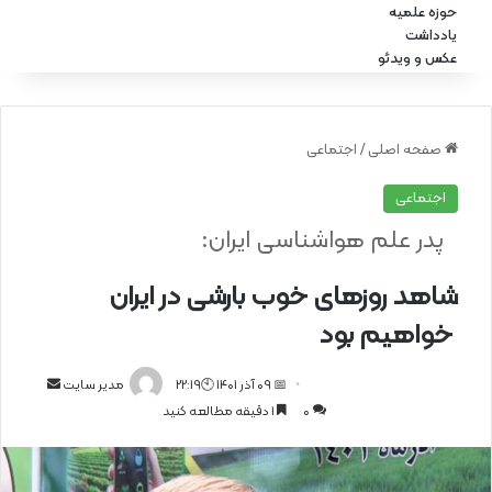
حوزه علمیه
یادداشت
عکس و ویدئو
صفحه اصلی
/
اجتماعی
اجتماعی
پدر علم هواشناسی ایران:
شاهد روز‌های خوب بارشی در ایران
خواهیم بود
📅 09 آذر 1401 🕙22:19
ا
مدیر سایت
0
1 دقیقه مطالعه کنید
ر
س
ا
ل