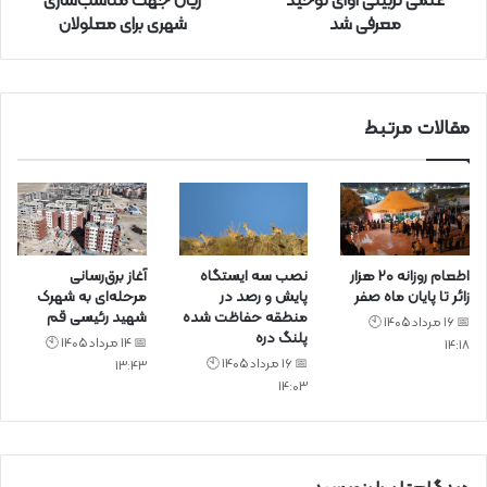
علمی تربیتی آوای توحید
ریال جهت مناسب‌سازی
ک
معرفی شد
شهری برای معلولان
ن
ی
د
مقالات مرتبط
اطعام روزانه ۲۰ هزار
نصب سه ایستگاه
آغاز برق‌رسانی
زائر تا پایان ماه صفر
پایش و رصد در
مرحله‌ای به شهرک
منطقه حفاظت شده
شهید رئیسی قم
📅 16 مرداد 1405 🕙
پلنگ دره
📅 14 مرداد 1405 🕙
14:18
📅 16 مرداد 1405 🕙
13:43
14:03