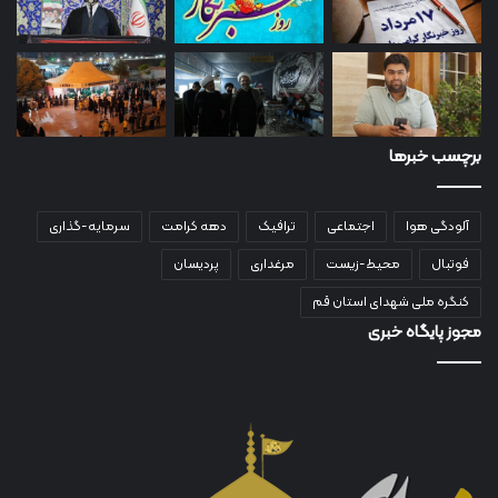
برچسب خبرها
آلودگی هوا
اجتماعی
ترافیک
دهه کرامت
سرمایه-گذاری
فوتبال
محیط-زیست
مرغداری
پردیسان
کنگره ملی شهدای استان قم
مجوز پایگاه خبری