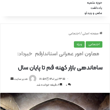
حوزه علمیه
یادداشت
عکس و ویدئو
صفحه اصلی
/
اجتماعی
اجتماعی
ویژه
معاون امور عمرانی استاندارقم خبرداد:
ساماندهی بازار کهنه قم تا پایان سال
📅 23 تیر 1401 🕙18:56
ا
مدیر سایت
0
2 دقیقه خوانده شد
ر
س
ا
ل
ا