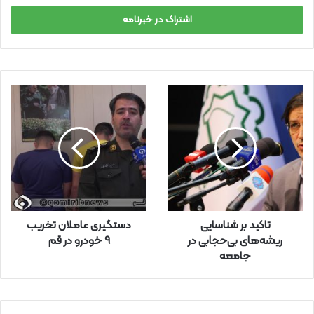
ر
س
ا
ی
م
ی
ل
خ
و
د
ر
ا
و
ا
ر
تاکید بر شناسایی
دستگیری عاملان تخریب
د
ریشه‌های بی‌حجابی در
۹ خودرو در قم
ک
جامعه
ن
ی
د