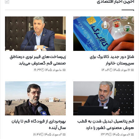
آخرین اخبار اقتصادی
شارژ دور جدید کالابرگ برای
زیرساخت‌های فیبر نوری درمناطق
سرپرستان خانوار
صنعتی قم گسترش می‌یابد
📅 16 مرداد 1405 🕙14:04
📅 10 مرداد 1405 🕙19:32
قم پتانسیل تبدیل شدن به قطب
بهره‌برداری از فرودگاه قم تا پایان
هوش مصنوعی کشور را دارد
سال آینده
📅 06 مرداد 1405 🕙23:31
📅 02 مرداد 1405 🕙18:47