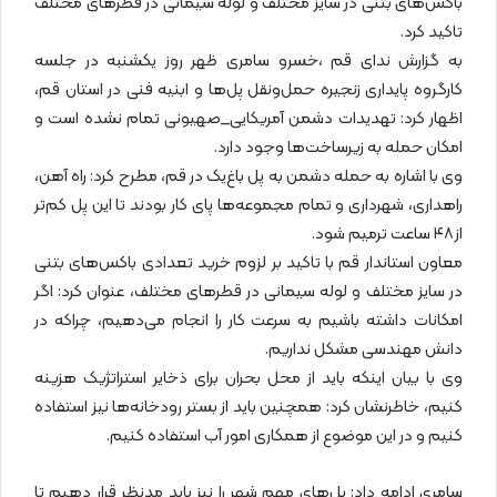
باکس‌های بتنی در سایز مختلف و لوله سیمانی در قطرهای مختلف
ل
تاکید کرد.
ا
ی
به گزارش ندای قم ،خسرو سامری ظهر روز یکشنبه در جلسه
م
کارگروه پایداری زنجیره حمل‌ونقل پل‌ها و ابنیه فنی در استان قم،
ی
اظهار کرد: تهدیدات دشمن آمریکایی_صهیونی تمام نشده است و
ل
امکان حمله به زیرساخت‌ها وجود دارد.
وی با اشاره به حمله دشمن به پل باغ‌یک در قم، مطرح کرد: راه آهن،
راهداری، شهرداری و تمام مجموعه‌ها پای کار بودند تا این پل کم‌تر
از ۴۸ ساعت ترمیم شود.
معاون استاندار قم با تاکید بر لزوم خرید تعدادی باکس‌های بتنی
در سایز مختلف و لوله سیمانی در قطرهای مختلف، عنوان کرد: اگر
امکانات داشته باشیم به سرعت کار را انجام می‌دهیم، چراکه در
دانش مهندسی مشکل نداریم.
وی با بیان اینکه باید از محل بحران برای ذخایر استراتژیک هزینه
کنیم، خاطرنشان کرد: همچنین باید از بستر رودخانه‌ها نیز استفاده
کنیم و در این موضوع از همکاری امور آب استفاده کنیم.
سامری ادامه داد: پل‌های مهم شهر را نیز باید مدنظر قرار دهیم تا