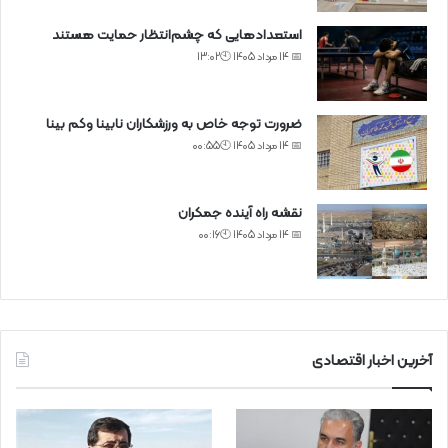
استعدادهایی که چشم‌انتظار حمایت هستند
📅 14 مرداد 1405 🕙13:02
ضرورت توجه خاص به ورزشکاران نابینا وکم بینا
📅 14 مرداد 1405 🕙00:55
نقشه راه آینده جمکران
📅 14 مرداد 1405 🕙00:16
آخرین اخبار اقتصادی