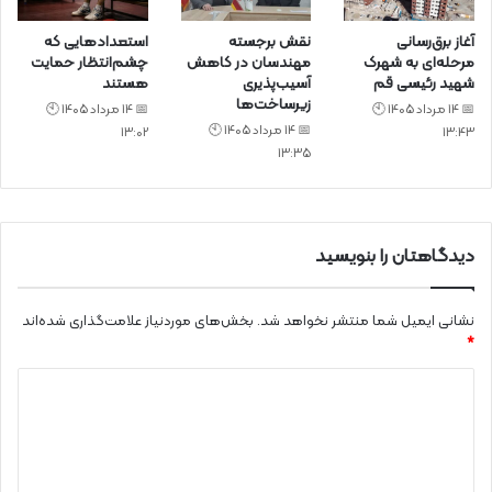
آغاز برق‌رسانی
نقش برجسته
استعدادهایی که
مرحله‌ای به شهرک
مهندسان در کاهش
چشم‌انتظار حمایت
شهید رئیسی قم
آسیب‌پذیری
هستند
زیرساخت‌ها
📅 14 مرداد 1405 🕙
📅 14 مرداد 1405 🕙
📅 14 مرداد 1405 🕙
13:02
13:43
13:35
دیدگاهتان را بنویسید
نشانی ایمیل شما منتشر نخواهد شد.
بخش‌های موردنیاز علامت‌گذاری شده‌اند
*
د
ی
د
گ