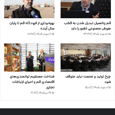
قم پتانسیل تبدیل شدن به قطب
بهره‌برداری از فرودگاه قم تا پایان
هوش مصنوعی کشور را دارد
سال آینده
📅 06 مرداد 1405 🕙23:31
📅 02 مرداد 1405 🕙18:47
چرخ تولید و صنعت نباید متوقف
شناخت مستقیم توانمندی‌های
شود
اقتصادی قم و احیای ارتباطات
تجاری
📅 01 مرداد 1405 🕙15:01
📅 29 تیر 1405 🕙21:21