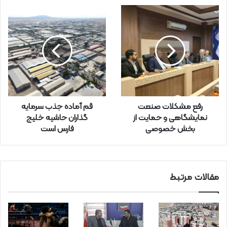
ی
ل
خ
و
د
ر
ا
و
ا
ر
رفع مشکلات صنعت
قم آماده جذب سرمایه
د
نمایشگاهی و حمایت از
گذاران حاشیه خلیج
ک
بخش خصوصی
فارس است
ن
ی
د
مقالات مرتبط