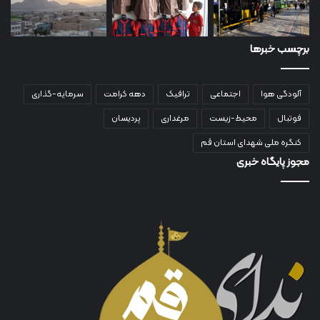
برچسب خبرها
آلودگی هوا
اجتماعی
ترافیک
دهه کرامت
سرمایه-گذاری
فوتبال
محیط-زیست
مرغداری
پردیسان
کنگره ملی شهدای استان قم
مجوز پایگاه خبری