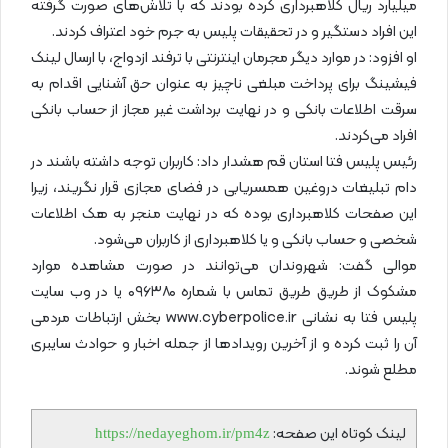
میلیارد ریال کلاهبرداری کرده بودند که با تلاش‌های صورت گرفته
این افراد دستگیر و در تحقیقات پلیس به جرم خود اعتراف کردند.
او افزود: در موارد دیگر مجرمان اینترنتی با ترفند ازدواج، با ارسال لینک
فیشینگ برای پرداخت مبلغی ناچیز به عنوان حق آشنایی اقدام به
سرقت اطلاعات بانکی و در نهایت برداشت غیر مجاز از حساب بانکی
افراد می‌کردند.
رئیس پلیس فتا استان قم هشدار داد: کاربران توجه داشته باشند در
دام تبلیغات دروغین همسریابی در فضای مجازی قرار نگریند، زیرا
این صفحات کلاهبرداری بوده که در نهایت منجر به هک اطلاعات
شخصی و حساب بانکی و یا کلاهبرداری از کاربران می‌شود.
موالی گفت: شهروندان می‌توانند در صورت مشاهده موارد
مشکوک از طریق طریق تماس با شماره ۰۹۶۳۸۰ یا در وب سایت
پلیس فتا به نشانی www.cyberpolice.ir بخش ارتباطات مردمی
آن را ثبت کرده و از آخرین رویدادها از جمله اخبار و حوادث سایبری
مطلع شوند.
لینک کوتاه این صفحه:
https://nedayeghom.ir/pm4z