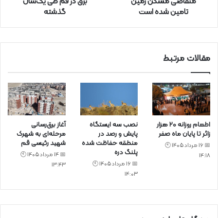
متقاضی مسکن زمین
برق در قم طی یک‌سال
ک
تامین شده است
گذشته
ن
ی
د
مقالات مرتبط
اطعام روزانه ۲۰ هزار
نصب سه ایستگاه
آغاز برق‌رسانی
زائر تا پایان ماه صفر
پایش و رصد در
مرحله‌ای به شهرک
منطقه حفاظت شده
شهید رئیسی قم
📅 16 مرداد 1405 🕙
پلنگ دره
📅 14 مرداد 1405 🕙
14:18
📅 16 مرداد 1405 🕙
13:43
14:03