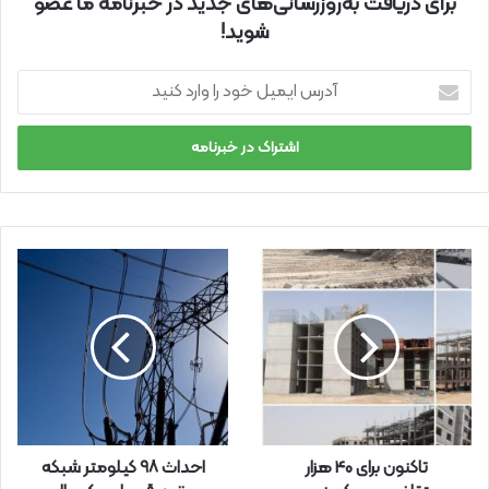
برای دریافت به‌روزرسانی‌های جدید در خبرنامه ما عضو
شوید!
آ
د
ر
س
ا
ی
م
ی
ل
خ
و
د
ر
ا
و
ا
ر
تاکنون برای 40 هزار
احداث ۹۸ کیلومتر شبکه
د