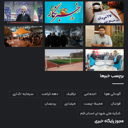
برچسب خبرها
آلودگی هوا
اجتماعی
ترافیک
دهه کرامت
سرمایه-گذاری
فوتبال
محیط-زیست
مرغداری
پردیسان
کنگره ملی شهدای استان قم
مجوز پایگاه خبری