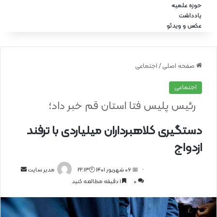
حوزه علمیه
یادداشت
عکس و ویدئو
صفحه اصلی
/
اجتماعی
اجتماعی
رئیس پلیس فتا استان قم خبر داد؛
دستگیری کلاهبرداران میلیاردی با ترفند
ازدواج
📅 06 شهریور 1401 🕙22:13
ا
مدیر سایت
0
1 دقیقه مطالعه کنید
ر
س
ا
ل