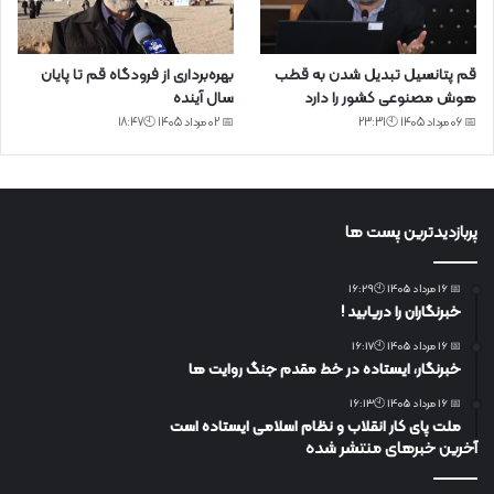
قم پتانسیل تبدیل شدن به قطب
بهره‌برداری از فرودگاه قم تا پایان
هوش مصنوعی کشور را دارد
سال آینده
📅 06 مرداد 1405 🕙23:31
📅 02 مرداد 1405 🕙18:47
پربازدیدترین پست ها
📅 16 مرداد 1405 🕙16:29
خبرنگاران را دریابید !
📅 16 مرداد 1405 🕙16:17
خبرنگار، ایستاده در خط مقدم جنگ روایت ها
📅 16 مرداد 1405 🕙16:13
ملت پای کار انقلاب و نظام اسلامی ایستاده است
آخرین خبرهای منتشر شده