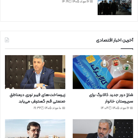
📅 16 مرداد 1405 🕙14:19
آخرین اخبار اقتصادی
شارژ دور جدید کالابرگ برای
زیرساخت‌های فیبر نوری درمناطق
سرپرستان خانوار
صنعتی قم گسترش می‌یابد
📅 16 مرداد 1405 🕙14:04
📅 10 مرداد 1405 🕙19:32