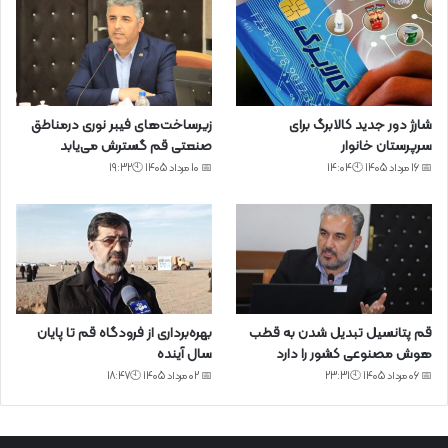
شارژ دور جدید کالابرگ برای
زیرساخت‌های فیبر نوری درمناطق
سرپرستان خانوار
صنعتی قم گسترش می‌یابد
📅 16 مرداد 1405 🕙14:04
📅 10 مرداد 1405 🕙19:32
قم پتانسیل تبدیل شدن به قطب
بهره‌برداری از فرودگاه قم تا پایان
هوش مصنوعی کشور را دارد
سال آینده
📅 06 مرداد 1405 🕙23:31
📅 02 مرداد 1405 🕙18:47