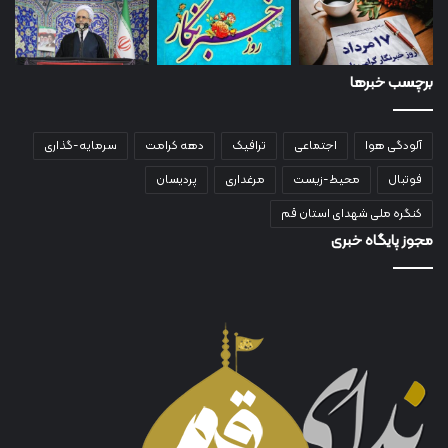
برچسب خبرها
آلودگی هوا
اجتماعی
ترافیک
دهه کرامت
سرمایه-گذاری
فوتبال
محیط-زیست
مرغداری
پردیسان
کنگره ملی شهدای استان قم
مجوز پایگاه خبری