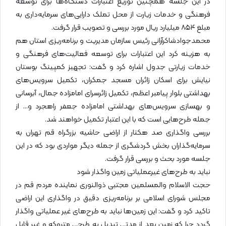
در این جلسه همچنین توزیع اعتبارات دستگاه‌ها برای توسعه
فرهنگی و خدمات زیارت از محل تملک دارایی‌های سرمایه‌داری به
مبلغ ۸۵۴ میلیارد ریال مورد بررسی و تصویب قرار گرفت.
محمدجوادشاکرآرانی رئیس سازمان مدیریت و برنامه‌ریزی استان هم
به هزینه کرد این اعتبارات برای توسعه فعالیت‌های فرهنگی و
خدمات زیارتی جدول اشاره کرد و گفت: تجهیز کمپینگ بوستان
نیایش برای اسکان زائران مسجد جمکران، تکمیل سرویس‌های
بهداشتی بلوار پیامبر اعظم، تکمیل زائرسرای امامزاده جمال، آبرسانی
و بهسازی سرویس‌های بهداشتی امامزاده جعفر راهجرد و… از
جمله طرح‌هایی است که با این اعتبار تکمیل خواهند شد.
بررسی واگذاری صد هکتار از اراضی حاشیه بزرگراه قم تهران به
سرمایه‌گذاران بخش گردشگری از جمله دیگر مواردی بود که در این
جلسه مورد بحث و بررسی قرار گرفت.
نباید به طرح‌های غیرعملیاتی زمین واگذار شود
حجت الاسلام والمسلمین مجتبی ذوالنوری نماینده مردم قم در
مجلس شورای اسلامی بر برنامه‌ریزی دقیق در واگذاری این اراضی
تاکید کرد و گفت: این زمین‌ها نباید به طرح‌های غیر عملیاتی واگذار
گردد چرا که زمین بعد از مدتی تبدیل به طرحی متروکه و غیر قابل