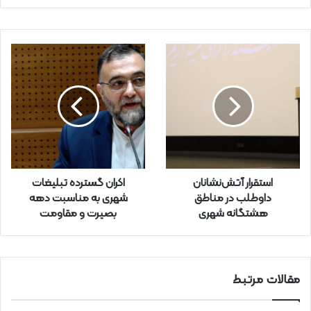
ی
م
ی
ل
خ
و
د
ر
ا
و
ا
ر
استقرار آتش‌نشانان
اکران گسترده تبلیغات
د
داوطلب در مناطق
شهری به مناسبت دهه
ک
هشتگانه شهری
بصیرت و مقاومت
ن
ی
د
مقالات مرتبط