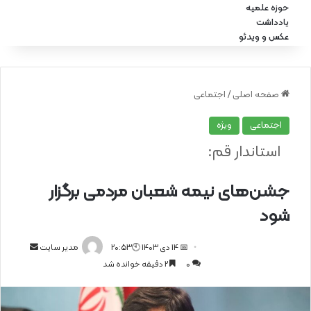
حوزه علمیه
یادداشت
عکس و ویدئو
صفحه اصلی
/
اجتماعی
اجتماعی
ویژه
استاندار قم:
جشن‌های نیمه شعبان مردمی برگزار
شود
📅 14 دی 1403 🕙20:53
ا
مدیر سایت
0
2 دقیقه خوانده شد
ر
س
ا