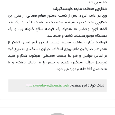
شناسایی شد.
شکارچی متخلف سابقه داردستگیرشد
وی در ادامه افزود: پس از کسب دستور مقام قضایی، از منزل این
شکارچی متخلف در حاشیه منطقه حفاظت شده پلنگ دره، یک عدد
لاشه قوچ وحشی به همراه یک قبضه سلاح گلوله زنی و یک
دستگاه موتور سیکلت کشف و ضبط شد.
فرمانده یگان حفاظت محیط زیست استان قم ضمن تشکر از
همراهی ضابطین عام نیروی انتظامی در این دستگیری تصریح کرد:
بر اساس قوانین و ضوابط زیست محیطی، هرگونه شکار و صید
غیرمجاز جرائم سنگین نقدی و حبس را به دنبال داشته و با
متخلفین قاطعانه برخورد می شود.
لینک کوتاه این صفحه:
https://nedayeghom.ir/tzqk