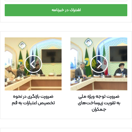
ر
س
ا
ی
م
ی
ل
خ
و
د
ر
ا
و
ا
ر
ضرورت توجه ویژه ملی
ضرورت بازنگری در نحوه
د
به تقویت زیرساخت‌های
تخصیص اعتبارات به قم
ک
جمکران
ن
ی
د