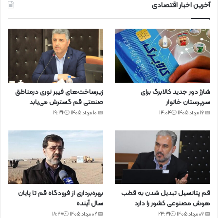
آخرین اخبار اقتصادی
شارژ دور جدید کالابرگ برای
زیرساخت‌های فیبر نوری درمناطق
سرپرستان خانوار
صنعتی قم گسترش می‌یابد
📅 16 مرداد 1405 🕙14:04
📅 10 مرداد 1405 🕙19:32
قم پتانسیل تبدیل شدن به قطب
بهره‌برداری از فرودگاه قم تا پایان
هوش مصنوعی کشور را دارد
سال آینده
📅 06 مرداد 1405 🕙23:31
📅 02 مرداد 1405 🕙18:47