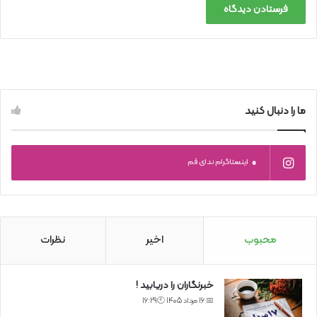
ما را دنبال کنید
0
اینستاگرام ندای قم
محبوب
اخیر
نظرات
خبرنگاران را دریابید !
📅 16 مرداد 1405 🕙16:29