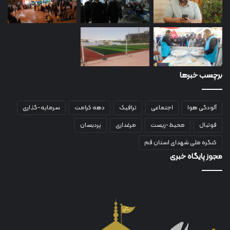
برچسب خبرها
آلودگی هوا
اجتماعی
ترافیک
دهه کرامت
سرمایه-گذاری
فوتبال
محیط-زیست
مرغداری
پردیسان
کنگره ملی شهدای استان قم
مجوز پایگاه خبری