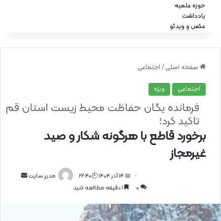
حوزه علمیه
یادداشت
عکس و ویدئو
صفحه اصلی
/
اجتماعی
اجتماعی
ویژه
فرمانده یگان حفاظت محیط زیست استان قم
تاکید کرد؛
برخورد قاطع با هرگونه شکار و صید
غیرمجاز
📅 14 آذر 1404 🕙22:40
ا
مدیر سایت
0
1 دقیقه مطالعه کنید
ر
س
ا