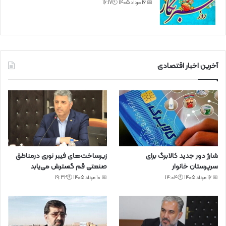
📅 16 مرداد 1405 🕙16:17
آخرین اخبار اقتصادی
شارژ دور جدید کالابرگ برای
زیرساخت‌های فیبر نوری درمناطق
سرپرستان خانوار
صنعتی قم گسترش می‌یابد
📅 16 مرداد 1405 🕙14:04
📅 10 مرداد 1405 🕙19:32