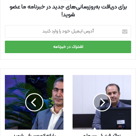
برای دریافت به‌روزرسانی‌های جدید در خبرنامه ما عضو
شوید!
آ
د
ر
س
ا
ی
م
ی
ل
خ
و
د
ر
ا
و
ا
ر