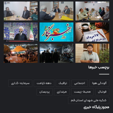
برچسب خبرها
آلودگی هوا
اجتماعی
ترافیک
دهه کرامت
سرمایه-گذاری
فوتبال
محیط-زیست
مرغداری
پردیسان
کنگره ملی شهدای استان قم
مجوز پایگاه خبری