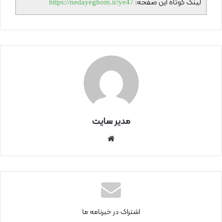
لینک کوتاه این صفحه:
https://nedayeghom.ir/ye47
مدیر سایت
سای
ت
اینتر
نتی
اشتراک در خبرنامه ما