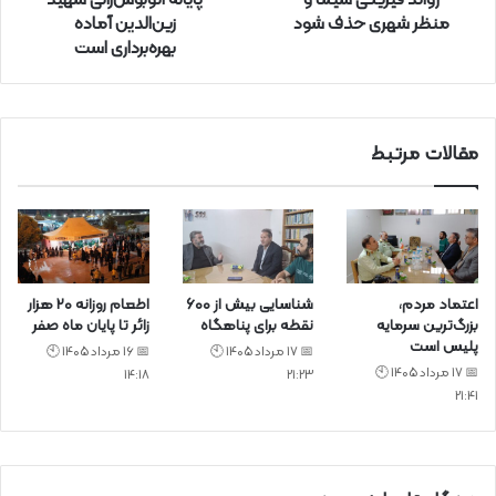
زوائد فیزیکی سیما و
پایانه اتوبوس‌رانی شهید
د
منظر شهری حذف شود
زین‌الدین آماده
ک
بهره‌برداری است
ن
ی
د
مقالات مرتبط
اعتماد مردم،
شناسایی بیش از ۶۰۰
اطعام روزانه ۲۰ هزار
بزرگ‌ترین سرمایه
نقطه برای پناهگاه
زائر تا پایان ماه صفر
پلیس است
📅 17 مرداد 1405 🕙
📅 16 مرداد 1405 🕙
📅 17 مرداد 1405 🕙
14:18
21:23
21:41