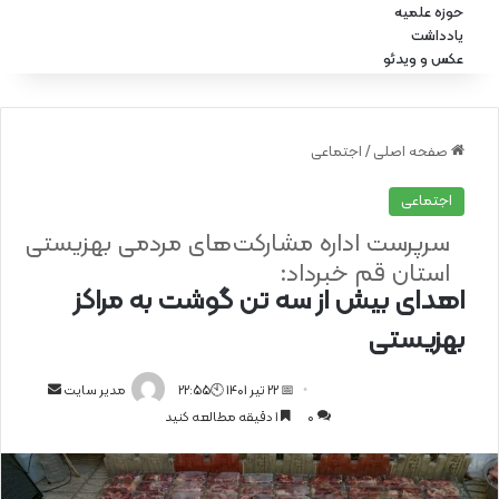
حوزه علمیه
یادداشت
عکس و ویدئو
صفحه اصلی
/
اجتماعی
اجتماعی
سرپرست اداره مشارکت‌های مردمی بهزیستی
استان قم خبرداد:
اهدای بیش از سه تن گوشت به مراکز
بهزیستی
📅 22 تیر 1401 🕙22:55
ا
مدیر سایت
0
1 دقیقه مطالعه کنید
ر
س
ا
ل