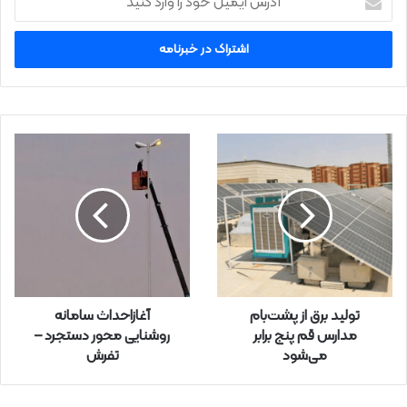
د
ر
س
ا
ی
م
ی
ل
خ
و
د
ر
ا
و
ا
ر
تولید برق از پشت‌بام
آغازاحداث سامانه
د
مدارس قم پنج برابر
روشنایی محور دستجرد –
ک
می‌شود
تفرش
ن
ی
د