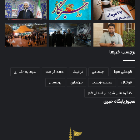
برچسب خبرها
آلودگی هوا
اجتماعی
ترافیک
دهه کرامت
سرمایه-گذاری
فوتبال
محیط-زیست
مرغداری
پردیسان
کنگره ملی شهدای استان قم
مجوز پایگاه خبری