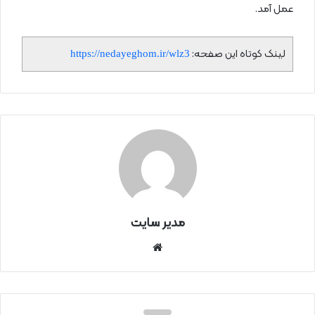
عمل آمد.
لینک کوتاه این صفحه:
https://nedayeghom.ir/wlz3
مدیر سایت
سای
ت
اینتر
نتی