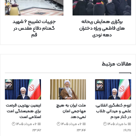
و
ا
ر
برگزاری همایش ریحانه
جزییات تشییع 6 شهید
د
های فاطمی ویژه دختران
گمنام دفاع مقدس در
ک
دهه نودی
قم
ن
ی
د
مقالات مرتبط
لزوم کنشگری انقلابی،
ملت ایران به هیچ
اربعین بهترین فرصت
علمی و میدانی طلاب
مهاجمی امان
برای همبستگی امت
در کنار مردم
نمی‌دهد
اسلامی است
📅 10 مرداد 1405 🕙
📅 06 مرداد 1405 🕙
📅 06 مرداد 1405 🕙
23:42
23:44
19:27