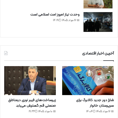
وحدت نیاز امروز امت اسلامی است
📅 16 مرداد 1405 🕙14:19
آخرین اخبار اقتصادی
شارژ دور جدید کالابرگ برای
زیرساخت‌های فیبر نوری درمناطق
سرپرستان خانوار
صنعتی قم گسترش می‌یابد
📅 16 مرداد 1405 🕙14:04
📅 10 مرداد 1405 🕙19:32