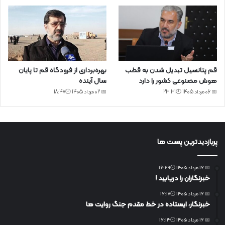
قم پتانسیل تبدیل شدن به قطب
بهره‌برداری از فرودگاه قم تا پایان
هوش مصنوعی کشور را دارد
سال آینده
📅 06 مرداد 1405 🕙23:31
📅 02 مرداد 1405 🕙18:47
پربازدیدترین پست ها
📅 16 مرداد 1405 🕙16:29
خبرنگاران را دریابید !
📅 16 مرداد 1405 🕙16:17
خبرنگار، ایستاده در خط مقدم جنگ روایت ها
📅 16 مرداد 1405 🕙16:13