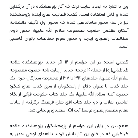
وی با اشاره به ایجاد سایت تراث که آثار پژوهشکده در آن بارگذاری
شده و قابل استفاده است، گفت: فعالیت های آینده پژوهشکده
نیز در سه محور ساماندهی شده که محور اول تألیف دانشنامه
آستان مقدس حضرت معصومه سلام الله علیها، محور دوم
مطالعات راهبردی زیارت و محور سوم مطالعات بانوان فاطمی
است.
گفتنی است: در این مراسم از ۱۲ اثر جدید پژوهشکده علامه
طباطبایی(ره) از جمله ۴ ترجمه جدید از زیارت نامه حضرت معصومه
سلام الله علیها، جلدهای ۳۴ تا ۳۷ از مجموعه ستارگان حرم، یک
جلد کتاب با عنوان دفاع از راستگویان از سری کتاب های کنگره
حضرت آمنه سلام الله علیها، یک جلد کتاب حکومت قرآنی از نگاه
امامین انقلاب و دو جلد کتاب افق های فرهنگ برگرفته از بیانات
مقام معظم رهبری توسط آیت الله سعیدی رونمایی شد.
همچنین در پایان این مراسم از پژوهشگران پژوهشکده علامه
طباطبایی که در خلق این آثار تلاش کردند با اهدای لوحی تقدیر به