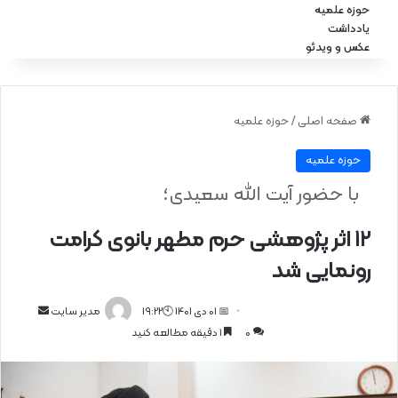
حوزه علمیه
یادداشت
عکس و ویدئو
صفحه اصلی
/
حوزه علمیه
حوزه علمیه
با حضور آیت الله سعیدی؛
۱۲ اثر پژوهشی حرم مطهر بانوی کرامت
رونمایی شد
📅 01 دی 1401 🕙19:22
ا
مدیر سایت
0
1 دقیقه مطالعه کنید
ر
س
ا
ل