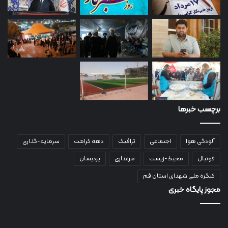
برچسب خبرها
آلودگی هوا
اجتماعی
ترافیک
دهه کرامت
سرمایه-گذاری
فوتبال
محیط-زیست
مرغداری
پردیسان
کنگره ملی شهدای استان قم
مجوز پایگاه خبری