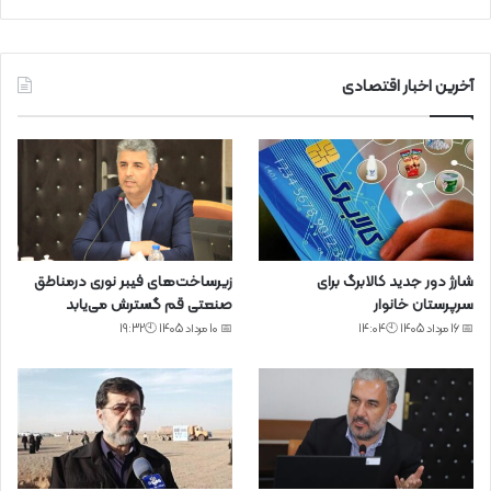
آخرین اخبار اقتصادی
شارژ دور جدید کالابرگ برای
زیرساخت‌های فیبر نوری درمناطق
سرپرستان خانوار
صنعتی قم گسترش می‌یابد
📅 16 مرداد 1405 🕙14:04
📅 10 مرداد 1405 🕙19:32