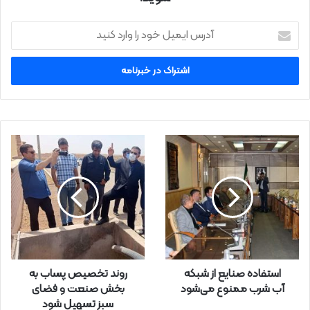
آ
د
ر
س
ا
ی
م
ی
ل
خ
و
د
ر
ا
و
ا
ر
استفاده صنایع از شبكه
روند تخصیص پساب به
د
آب شرب ممنوع می‌شود
بخش صنعت و فضای
ک
سبز تسهیل شود
ن