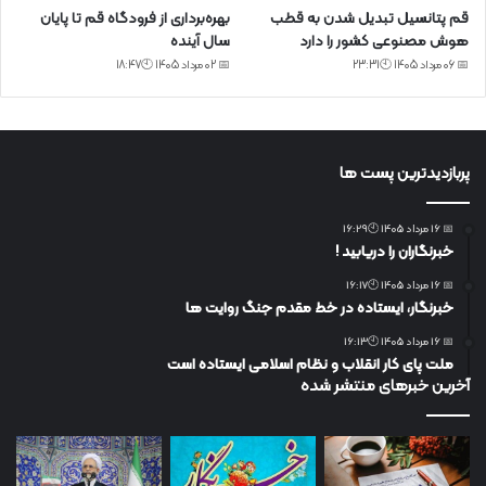
قم پتانسیل تبدیل شدن به قطب
بهره‌برداری از فرودگاه قم تا پایان
هوش مصنوعی کشور را دارد
سال آینده
📅 06 مرداد 1405 🕙23:31
📅 02 مرداد 1405 🕙18:47
پربازدیدترین پست ها
📅 16 مرداد 1405 🕙16:29
خبرنگاران را دریابید !
📅 16 مرداد 1405 🕙16:17
خبرنگار، ایستاده در خط مقدم جنگ روایت ها
📅 16 مرداد 1405 🕙16:13
ملت پای کار انقلاب و نظام اسلامی ایستاده است
آخرین خبرهای منتشر شده