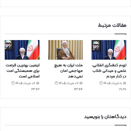
ی
د
مقالات مرتبط
لزوم کنشگری انقلابی،
ملت ایران به هیچ
اربعین بهترین فرصت
علمی و میدانی طلاب
مهاجمی امان
برای همبستگی امت
در کنار مردم
نمی‌دهد
اسلامی است
📅 10 مرداد 1405 🕙
📅 06 مرداد 1405 🕙
📅 06 مرداد 1405 🕙
23:42
23:44
19:27
دیدگاهتان را بنویسید