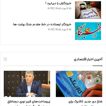
خبرنگاران را دریابید !
📅 16 مرداد 1405 🕙16:29
خبرنگار، ایستاده در خط مقدم جنگ روایت ها
📅 16 مرداد 1405 🕙16:17
آخرین اخبار اقتصادی
شارژ دور جدید کالابرگ برای
زیرساخت‌های فیبر نوری درمناطق