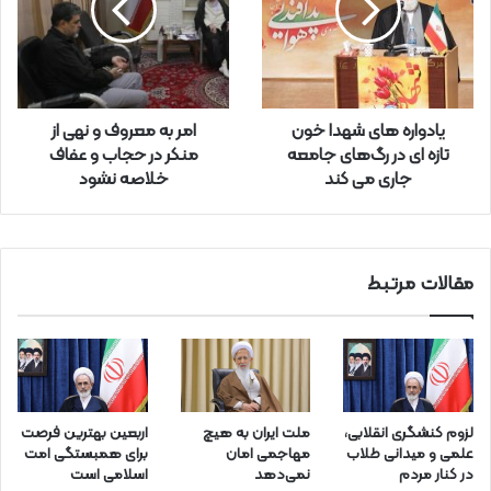
ر
ا
و
ا
ر
یادواره های شهدا خون
امر به معروف و نهی از
د
تازه ای در رگ‌های جامعه
منکر در حجاب و عفاف
ک
جاری می کند
خلاصه نشود
ن
ی
د
مقالات مرتبط
لزوم کنشگری انقلابی،
ملت ایران به هیچ
اربعین بهترین فرصت
علمی و میدانی طلاب
مهاجمی امان
برای همبستگی امت
در کنار مردم
نمی‌دهد
اسلامی است