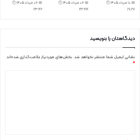
📅 10 مرداد 1405 🕙
📅 06 مرداد 1405 🕙
📅 06 مرداد 1405 🕙
23:42
23:44
19:27
دیدگاهتان را بنویسید
نشانی ایمیل شما منتشر نخواهد شد.
بخش‌های موردنیاز علامت‌گذاری شده‌اند
*
د
ی
د
گ
ا
ه
*