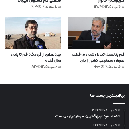
سرپرستان خانوار
صنعتی قم گسترش می‌یابد
📅 16 مرداد 1405 🕙14:04
📅 10 مرداد 1405 🕙19:32
قم پتانسیل تبدیل شدن به قطب
بهره‌برداری از فرودگاه قم تا پایان
هوش مصنوعی کشور را دارد
سال آینده
📅 06 مرداد 1405 🕙23:31
📅 02 مرداد 1405 🕙18:47
پربازدیدترین پست ها
📅 17 مرداد 1405 🕙21:41
اعتماد مردم بزرگ‌ترین سرمایه پلیس است
📅 17 مرداد 1405 🕙21:31