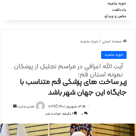
حوزه علمیه
یادداشت
عکس و ویدئو
صفحه اصلی
/
حوزه علمیه
حوزه علمیه
آیت الله اعرافی در مراسم تجلیل از پزشکان
نمونه استان قم:
زیر ساخت های پزشکی قم متناسب با
جایگاه این جهان شهر باشد
📅 04 شهریور 1401 🕙11:29
ا
مدیر سایت
0
2 دقیقه خوانده شد
ر
س
ا
ل