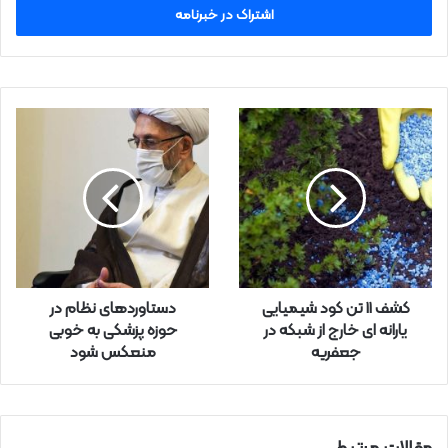
س
ا
ی
م
ی
ل
خ
و
د
ر
ا
و
ا
ر
کشف 11 تن کود شیمیایی
دستاوردهای نظام در
د
یارانه ای خارج از شبکه در
حوزه پزشکی به خوبی
ک
جعفریه
منعکس شود
ن
ی
د