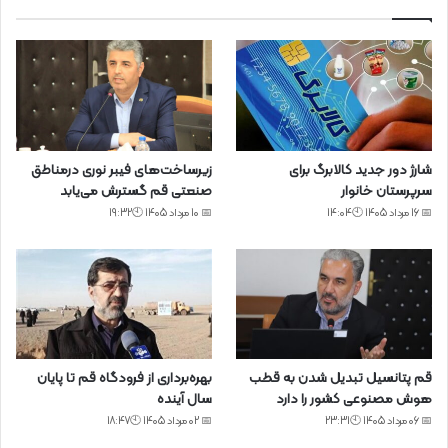
شارژ دور جدید کالابرگ برای
زیرساخت‌های فیبر نوری درمناطق
سرپرستان خانوار
صنعتی قم گسترش می‌یابد
📅 16 مرداد 1405 🕙14:04
📅 10 مرداد 1405 🕙19:32
قم پتانسیل تبدیل شدن به قطب
بهره‌برداری از فرودگاه قم تا پایان
هوش مصنوعی کشور را دارد
سال آینده
📅 06 مرداد 1405 🕙23:31
📅 02 مرداد 1405 🕙18:47