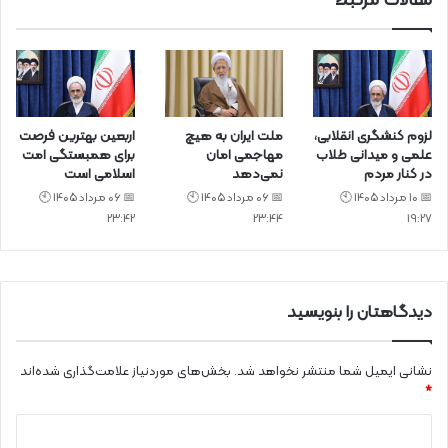
مقالات مرتبط
لزوم کنشگری انقلابی،
ملت ایران به هیچ
اربعین بهترین فرصت
علمی و میدانی طلاب
مهاجمی امان
برای همبستگی امت
در کنار مردم
نمی‌دهد
اسلامی است
📅 10 مرداد 1405 🕙
📅 06 مرداد 1405 🕙
📅 06 مرداد 1405 🕙
23:42
23:44
19:27
دیدگاهتان را بنویسید
نشانی ایمیل شما منتشر نخواهد شد.
بخش‌های موردنیاز علامت‌گذاری شده‌اند
*
د