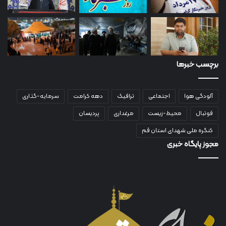
برچسب خبرها
آلودگی هوا
اجتماعی
ترافیک
دهه کرامت
سرمایه-گذاری
فوتبال
محیط-زیست
مرغداری
پردیسان
کنگره ملی شهدای استان قم
مجوز پایگاه خبری