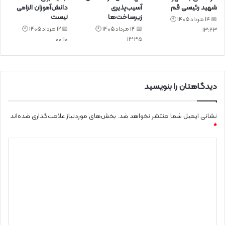
شهید رئیسی قم
آسیب‌پذیری
دانش‌آموزان الزامی
زیرساخت‌ها
نیست
📅 14 مرداد 1405 🕙
📅 14 مرداد 1405 🕙
📅 12 مرداد 1405 🕙
13:43
00:10
13:35
دیدگاهتان را بنویسید
نشانی ایمیل شما منتشر نخواهد شد.
بخش‌های موردنیاز علامت‌گذاری شده‌اند
*
د
ی
د
گ
ا
ه