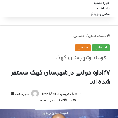
حوزه علمیه
یادداشت
عکس و ویدئو
صفحه اصلی
/
اجتماعی
اجتماعی
سیاسی
فرماندارشهرستان کهک :
27اداره دولتی در شهرستان کهک مستقر
شده اند
📅 05 شهریور 1401 🕙23:35
ا
مدیر سایت
0
2 دقیقه خوانده شد
ر
س
ا