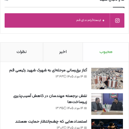
0
اینستاگرام ندای قم
محبوب
اخیر
نظرات
آغاز برق‌رسانی مرحله‌ای به شهرک شهید رئیسی قم
📅 14 مرداد 1405 🕙13:43
نقش برجسته مهندسان در کاهش آسیب‌پذیری
زیرساخت‌ها
📅 14 مرداد 1405 🕙13:35
استعدادهایی که چشم‌انتظار حمایت هستند
📅 14 مرداد 1405 🕙13:02