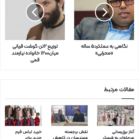
و
د
ر
ا
و
ا
ر
نگاهی به عملکرد5 ساله
توزیع ۲تن گوشت قربانی
د
«محرابی»
میان۱۲۰۰ خانواده نیازمند
ک
قمی
ن
ی
د
مقالات مرتبط
آغاز برق‌رسانی
نقش برجسته
خرید لباس فرم
مرحله‌ای به شهرک
مهندسان در کاهش
جدید برای