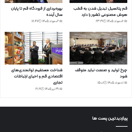
قم پتانسیل تبدیل شدن به قطب
بهره‌برداری از فرودگاه قم تا پایان
هوش مصنوعی کشور را دارد
سال آینده
📅 06 مرداد 1405 🕙23:31
📅 02 مرداد 1405 🕙18:47
چرخ تولید و صنعت نباید متوقف
شناخت مستقیم توانمندی‌های
شود
اقتصادی قم و احیای ارتباطات
تجاری
📅 01 مرداد 1405 🕙15:01
📅 29 تیر 1405 🕙21:21
پربازدیدترین پست ها