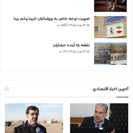
ضرورت توجه خاص به ورزشکاران نابینا وکم بینا
📅 14 مرداد 1405 🕙00:55
نقشه راه آینده جمکران
📅 14 مرداد 1405 🕙00:16
آخرین اخبار اقتصادی