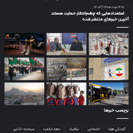
📅 14 مرداد 1405 🕙13:02
استعدادهایی که چشم‌انتظار حمایت هستند
آخرین خبرهای منتشر شده
برچسب خبرها
آلودگی هوا
اجتماعی
ترافیک
دهه کرامت
سرمایه-گذاری