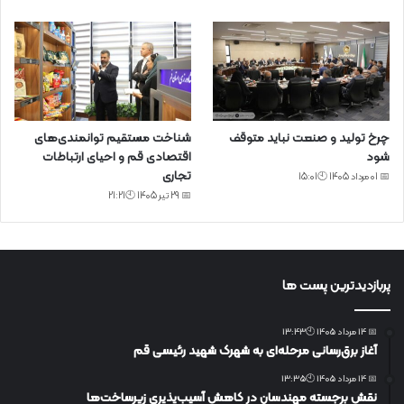
چرخ تولید و صنعت نباید متوقف
شناخت مستقیم توانمندی‌های
شود
اقتصادی قم و احیای ارتباطات
تجاری
📅 01 مرداد 1405 🕙15:01
📅 29 تیر 1405 🕙21:21
پربازدیدترین پست ها
📅 14 مرداد 1405 🕙13:43
آغاز برق‌رسانی مرحله‌ای به شهرک شهید رئیسی قم
📅 14 مرداد 1405 🕙13:35
نقش برجسته مهندسان در کاهش آسیب‌پذیری زیرساخت‌ها