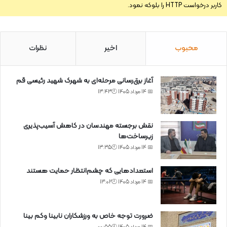
کاربر درخواست HTTP را بلوکه نمود.
محبوب
اخیر
نظرات
آغاز برق‌رسانی مرحله‌ای به شهرک شهید رئیسی قم
📅 14 مرداد 1405 🕙13:43
نقش برجسته مهندسان در کاهش آسیب‌پذیری
زیرساخت‌ها
📅 14 مرداد 1405 🕙13:35
استعدادهایی که چشم‌انتظار حمایت هستند
📅 14 مرداد 1405 🕙13:02
ضرورت توجه خاص به ورزشکاران نابینا وکم بینا