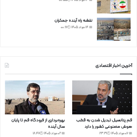
📅 14 مرداد 1405 🕙00:55
نقشه راه آینده جمکران
📅 14 مرداد 1405 🕙00:16
آخرین اخبار اقتصادی
قم پتانسیل تبدیل شدن به قطب
بهره‌برداری از فرودگاه قم تا پایان
هوش مصنوعی کشور را دارد
سال آینده
📅 06 مرداد 1405 🕙23:31
📅 02 مرداد 1405 🕙18:47