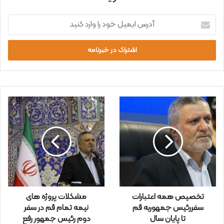
آ
د
ر
س
ا
ی
م
ی
ل
خ
و
د
ر
ا
و
ا
ر
تخصیص همه اعتبارات
مشکلات پروژه های
د
سفررئیس جمهوربه قم
نیمه تمام قم در سفر
ک
تا پایان سال
دوم رئیس جمهور رفع
ن