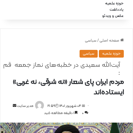
حوزه علمیه
یادداشت
عکس و ویدئو
صفحه اصلی
/
سیاسی
حوزه علمیه
سیاسی
آیت‌الله سعیدی در خطبه‌های نماز جمعه قم
:
مردم ایران پای شعار «نه شرقی، نه غربی»
ایستاده‌اند
📅 04 شهریور 1401 🕙21:59
ا
مدیر سایت
0
1 دقیقه مطالعه کنید
ر
س
ا