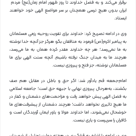
برقرار می‌کند و به فضل خداوند تا روز ظهور امام زمان(عج) مردم
ایران بدون هیچ ترسی همچنان بر سر مواضع الهی خود خواهند
ایستاد.
وی در ادامه تصریح کرد: خداوند برای تقویت روحیه رزمی مسلمانان
به پیامبر اکرم(ص) فرمود به منافقان بگو هرگز جز آنچه خدا نوشته
به ما نمی‌رسد؛ هر چه خداوند مقدر کرده همان به ما می‌رسد،
هرچند ما به میدان جنگ نرفته باشیم. آنچه سنت الهی برای ما
مسلمانان نوشته، جز فتح و پیروزی نیست.
امام‌جمعه قم یادآور شد: اگر حق و باطل در مقابل هم صف
بکشند، به‌هرحال پیروزی نهایی با جبهه حق است؛ جامعه اسلامی
به فضل الهی پیش خواهد رفت و مزاحمت‌های دشمنان و کفار در
ما هیچ تاثیری نخواهد داشت؛ هرچند دشمنان از پیشرفت‌های ما
خوشحال نمی‌شوند، اما خداوند مولا و یاور ایمان آورندگان است و
کافران را سرپرست و یاری نیست.
وی در ادامه با اشاره به قرارگیری در هفته دولت تجلیل از شهیدان