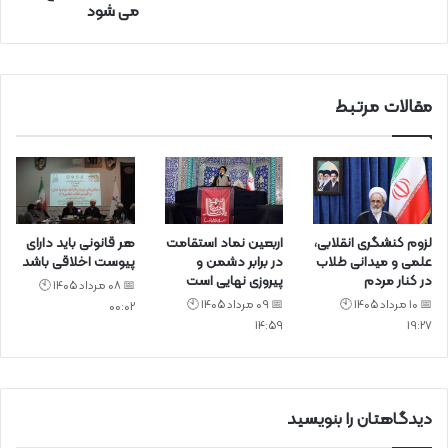
می شود
ی
د
مقالات مرتبط
لزوم کنشگری انقلابی،
اربعین نماد استقامت
هر قانونی باید دارای
علمی و میدانی طلاب
در برابر دشمن و
پیوست اخلاقی باشد
در کنار مردم
پیروزی نهایی است
📅 08 مرداد 1405 🕙
📅 10 مرداد 1405 🕙
📅 09 مرداد 1405 🕙
00:02
14:59
19:27
دیدگاهتان را بنویسید