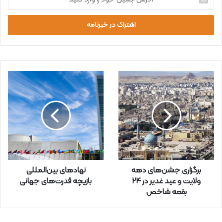
د
ر
س
ا
ی
م
ی
ل
خ
و
د
ر
ا
و
ا
ر
برگزاری جشن‌های دهه
نهادهای بین‌المللی
د
ولایت و عید غدیر در ۲۴
بازیچه قدرت‌های جهانی
ک
بقعه شاخص
ن
ی
د