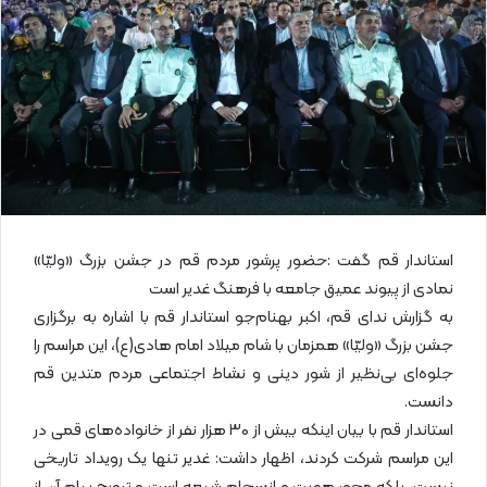
ی
م
ی
ل
استاندار قم گفت :حضور پرشور مردم قم در جشن بزرگ «ولیّا»
نمادی از پیوند عمیق جامعه با فرهنگ غدیر است
به گزارش ندای قم، اکبر بهنام‌جو استاندار قم با اشاره به برگزاری
جشن بزرگ «ولیّا» همزمان با شام میلاد امام هادی(ع)، این مراسم را
جلوه‌ای بی‌نظیر از شور دینی و نشاط اجتماعی مردم متدین قم
دانست.
استاندار قم با بیان اینکه بیش از ۳۰ هزار نفر از خانواده‌های قمی در
این مراسم شرکت کردند، اظهار داشت: غدیر تنها یک رویداد تاریخی