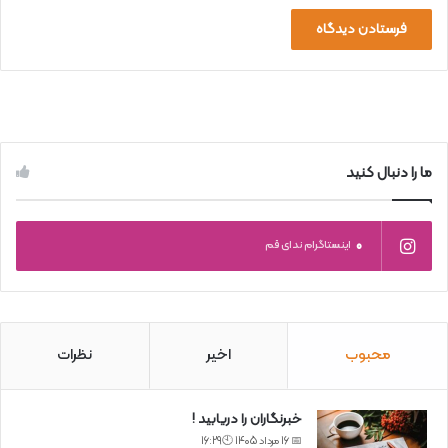
ما را دنبال کنید
0
اینستاگرام ندای قم
محبوب
اخیر
نظرات
خبرنگاران را دریابید !
📅 16 مرداد 1405 🕙16:29