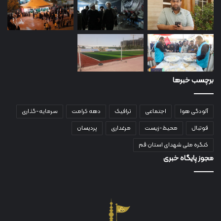
برچسب خبرها
آلودگی هوا
اجتماعی
ترافیک
دهه کرامت
سرمایه-گذاری
فوتبال
محیط-زیست
مرغداری
پردیسان
کنگره ملی شهدای استان قم
مجوز پایگاه خبری