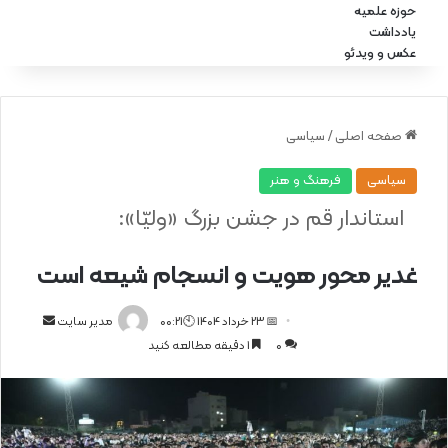
حوزه علمیه
یادداشت
عکس و ویدئو
صفحه اصلی
/
سیاسی
سیاسی
فرهنگ و هنر
استاندار قم در جشن بزرگ «ولیّا»:
غدیر محور هویت و انسجام شیعه است
📅 23 خرداد 1404 🕙00:21
ا
مدیر سایت
0
1 دقیقه مطالعه کنید
ر
س
ا
ل
ا