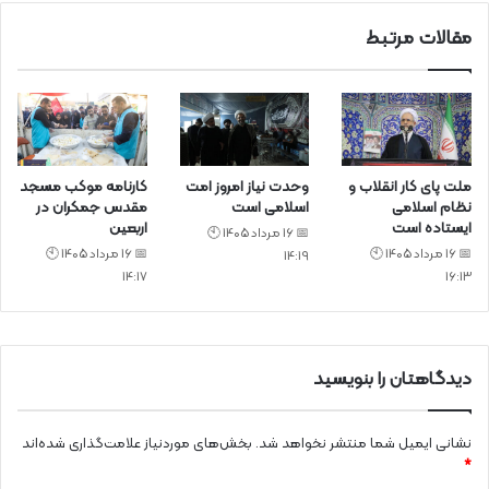
مقالات مرتبط
ملت پای کار انقلاب و
وحدت نیاز امروز امت
کارنامه موکب مسجد
نظام اسلامی
اسلامی است
مقدس جمکران در
ایستاده است
اربعین
📅 16 مرداد 1405 🕙
📅 16 مرداد 1405 🕙
📅 16 مرداد 1405 🕙
14:19
14:17
16:13
دیدگاهتان را بنویسید
نشانی ایمیل شما منتشر نخواهد شد.
بخش‌های موردنیاز علامت‌گذاری شده‌اند
*