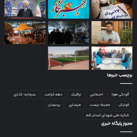
برچسب خبرها
آلودگی هوا
اجتماعی
ترافیک
دهه کرامت
سرمایه-گذاری
فوتبال
محیط-زیست
مرغداری
پردیسان
کنگره ملی شهدای استان قم
مجوز پایگاه خبری