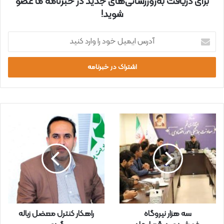
برای دریافت به‌روزرسانی‌های جدید در خبرنامه ما عضو
شوید!
آ
د
ر
س
ا
ی
م
ی
ل
خ
و
د
ر
ا
و
ا
ر
سه هزار نیروگاه
راهکار کنترل معضل زباله
د