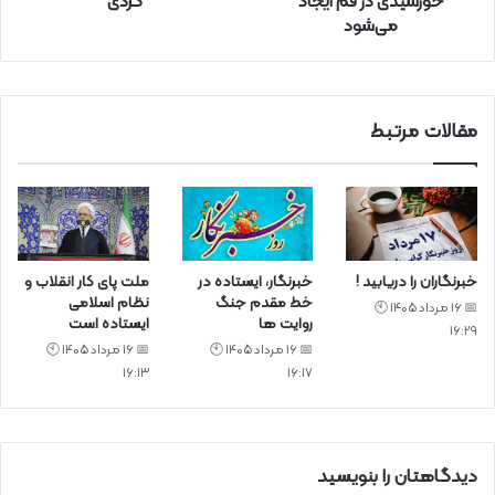
خورشیدی در قم ایجاد
گردی
ک
می‌شود
ن
ی
د
مقالات مرتبط
خبرنگاران را دریابید !
خبرنگار، ایستاده در
ملت پای کار انقلاب و
خط مقدم جنگ
نظام اسلامی
📅 16 مرداد 1405 🕙
روایت ها
ایستاده است
16:29
📅 16 مرداد 1405 🕙
📅 16 مرداد 1405 🕙
16:13
16:17
دیدگاهتان را بنویسید