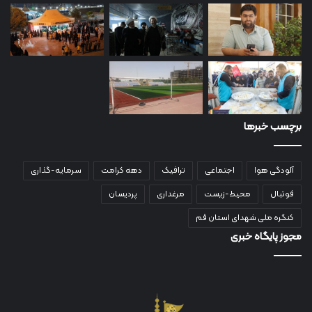
برچسب خبرها
آلودگی هوا
اجتماعی
ترافیک
دهه کرامت
سرمایه-گذاری
فوتبال
محیط-زیست
مرغداری
پردیسان
کنگره ملی شهدای استان قم
مجوز پایگاه خبری