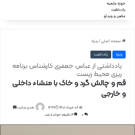
حوزه علمیه
یادداشت
عکس و ویدئو
صفحه اصلی
/
ویژه
ویژه
یادداشت
یادداشتی از عباس جعفری کارشناس برنامه
ریزی محیط زیست
قم و چالش گرد و خاک با منشاء داخلی
و خارجی
📅 08 خرداد 1401 🕙12:27
ا
مدیر سایت
0
3 دقیقه خوانده شد
ر
س
ا