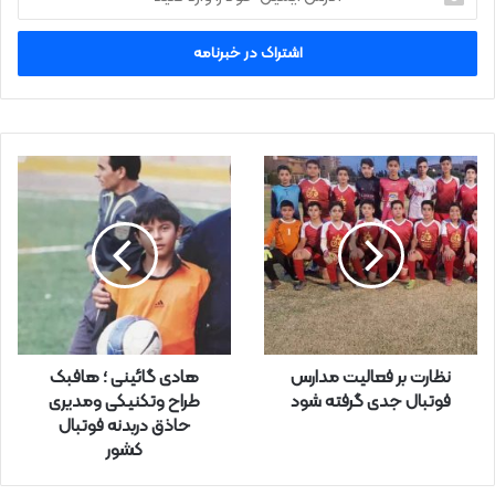
د
ر
س
ا
ی
م
ی
ل
خ
و
د
ر
ا
و
ا
ر
نظارت بر فعالیت مدارس
هادی گائینی ؛ هافبک
د
فوتبال جدی گرفته شود
طراح وتکنیکی ومدیری
ک
حاذق دربدنه فوتبال
ن
کشور
ی
د