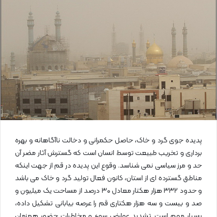
ل
ا
ی
م
ی
ل
پدیده جوی گرد و خاک، حاصل حکمرانی و دخالت ناآگاهانه و بهره
برداری و تخریب طبیعت توسط انسان‌ است که گسترش آثار مضر آن
حد و مرز سیاسی نمی شناسد. وقوع این پدیده در قم از جهت اینکه
مناطق‌ گسترده ای از استان، کانون فعال تولید گرد و خاک می باشد
و حدود ۳۳۲ هزار هکتار معادل ۳۰ درصد از مساحت یک میلیون و
صد و بیست و سه هزار هکتاری قم را عرصه بیابانی تشکیل داده،
بسیار مهم است. تشدید عوارض سوء و مخاطرات حضور همزمان