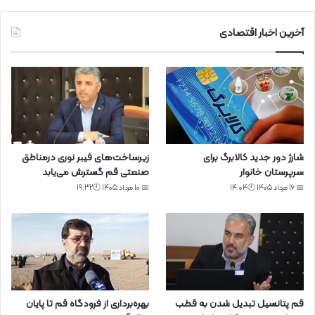
آخرین اخبار اقتصادی
شارژ دور جدید کالابرگ برای
زیرساخت‌های فیبر نوری درمناطق
سرپرستان خانوار
صنعتی قم گسترش می‌یابد
📅 16 مرداد 1405 🕙14:04
📅 10 مرداد 1405 🕙19:32
قم پتانسیل تبدیل شدن به قطب
بهره‌برداری از فرودگاه قم تا پایان