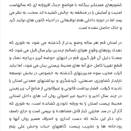
کشورهای مستکبر بیگانه با مواضع جنگ افروزانه ای که سالهاست
امنیت و آسایش را در منطقه به چالش کشیده اند سخت به نظر می
رسد اما در حوزه داخلی هم توفیقاتی در احیاء کانون های تولید گرد
و خاک حاصل نشده است.
در استان قم هر ساله وضع بدتر از گذشته می شود به طوری که
تعداد روزهای وقوع هوای ناسالم چندین برابر سال قبل می شود که
عمدتا دلیل آن قرار گیری قم‌ در انتهای حوضه آبریز دریاچه نمک و
قطع تقریبا کامل حق آبه های محیط زیستی بیان می شود، اما نباید
اثرات مخرب سوء مدیریتهای گذشته به خصوص در بخش توسعه
ناپایدار کشاورزی، صنعتی، گردشگری و برداشتهای معدنی استان را
نادیده گرفت. فشار برداشت قانونی و غیرقانونی از منابع آب زیر زمینی
در چند سال اخیر و ذخیره غیر اصولی روان آب های داخل استانی
محیط زیست استان را به ورطه نابودی کشانده است، به طوری که
آثار آن در سد مخزنی کبار قابل مشاهده و بررسی است و جای تاسف
دارد ذکر این نکته که دست اندازی و انحراف مسیر روان آبها و
رودخانه ها و تخریب زیست گاههای حیات وحش علی رغم