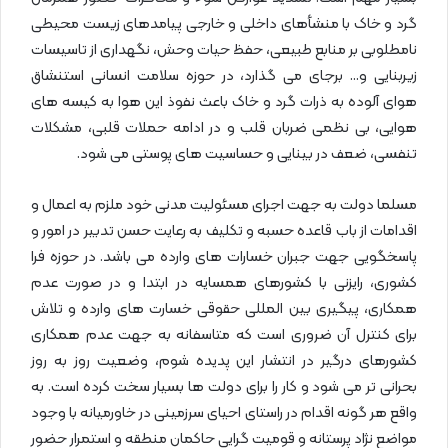
گرد و خاک با منشأهای داخلی و خارجی پیامدهای زیست محیطی
نامطلوبی بر منابع طبیعی، حفظ حیات وحش، نگهداری از تاسیسات
زیربنایی و… برجای می گذارد، در حوزه سلامت انسانی استنشاق
هوای آلوده به ذرات گرد و خاک باعث نفوذ این هوا به کیسه های
هوایی، بی نظمی ضربان قلب و در ادامه حملات قلبی، مشکلات
تنفسی، ضعف در بینایی و حساسیت های پوستی می شود.
مسلما دولت به جهت اجرای مسئولیت مدنی خود ملزم به اعمال و
اقدامات از باب قاعده حسبه و تکلیف به رعایت حسن تدبیر در امور و
پاسخگویی جهت جبران خسارات های وارده می باشد. در حوزه فرا
کشوری، رایزنی با کشورهای همسایه در ابتدا و در صورت عدم
همکاری، پیگیری بین المللی حقوقی خسارت های وارده و تلاش
برای کنترل آن ضروری است که متاسفانه به جهت عدم همکاری
کشورهای درگیر در انتشار این پدیده شوم، وضعیت روز به روز
بحرانی تر می شود و کار را برای دولت ها بسیار سخت کرده است. به
واقع هر گونه اقدام در راستای احیای سرزمینی در خاورمیانه با وجود
مواضع نژاد پرستانه و قومیت گرایی حاکمان منطقه و استمرار حضور