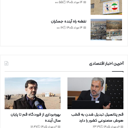
📅 14 مرداد 1405 🕙00:55
نقشه راه آینده جمکران
📅 14 مرداد 1405 🕙00:16
آخرین اخبار اقتصادی
قم پتانسیل تبدیل شدن به قطب
بهره‌برداری از فرودگاه قم تا پایان
هوش مصنوعی کشور را دارد
سال آینده
📅 06 مرداد 1405 🕙23:31
📅 02 مرداد 1405 🕙18:47