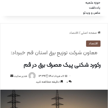
حوزه علمیه
یادداشت
عکس و ویدئو
صفحه اصلی
/
اقتصاد
اقتصاد
معاون شرکت توزیع برق استان قم خبرداد:
رکورد شکنی پیک مصرف برق در قم
📅 06 مرداد 1401 🕙13:34
ا
مدیر سایت
0
1 دقیقه مطالعه کنید
ر
س
ا
ل
ا