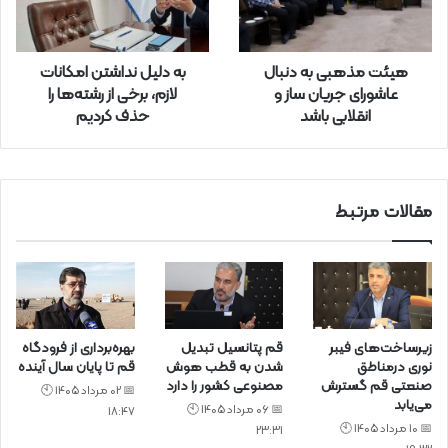
و
ا
ر
هیئت مذهبی به دنبال
به دلیل نداشتن امکانات
د
عاشورای جریان ساز و
لازم،‌ برخی از رشته‌ها را
ک
انقلابی باشد
حذف کردیم‌
ن
ی
د
مقالات مرتبط
زیرساخت‌های فیبر
قم پتانسیل تبدیل
بهره‌برداری از فرودگاه
نوری درمناطق
شدن به قطب هوش
قم تا پایان سال آینده
صنعتی قم گسترش
مصنوعی کشور را دارد
📅 02 مرداد 1405 🕙
می‌یابد
📅 06 مرداد 1405 🕙
18:47
📅 10 مرداد 1405 🕙
23:31