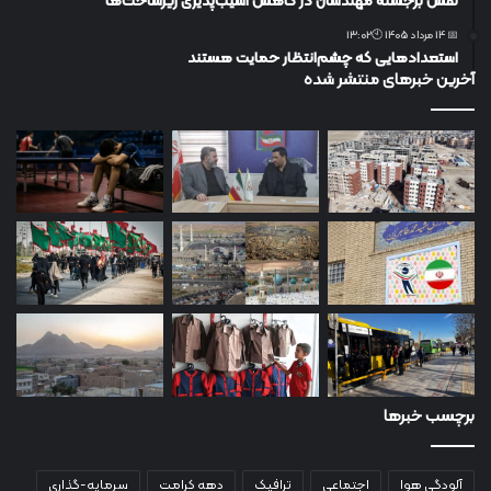
نقش برجسته مهندسان در کاهش آسیب‌پذیری زیرساخت‌ها
📅 14 مرداد 1405 🕙13:02
استعدادهایی که چشم‌انتظار حمایت هستند
آخرین خبرهای منتشر شده
برچسب خبرها
آلودگی هوا
اجتماعی
ترافیک
دهه کرامت
سرمایه-گذاری