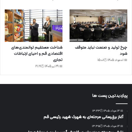
چرخ تولید و صنعت نباید متوقف
شناخت مستقیم توانمندی‌های
شود
اقتصادی قم و احیای ارتباطات
تجاری
📅 01 مرداد 1405 🕙15:01
📅 29 تیر 1405 🕙21:21
پربازدیدترین پست ها
📅 14 مرداد 1405 🕙13:43
آغاز برق‌رسانی مرحله‌ای به شهرک شهید رئیسی قم
📅 14 مرداد 1405 🕙13:35