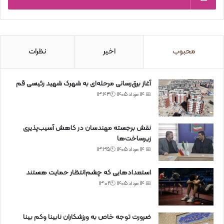
محبوب
اخیر
نظرات
آغاز برق‌رسانی مرحله‌ای به شهرک شهید رئیسی قم
📅 14 مرداد 1405 🕙13:43
نقش برجسته مهندسان در کاهش آسیب‌پذیری
زیرساخت‌ها
📅 14 مرداد 1405 🕙13:35
استعدادهایی که چشم‌انتظار حمایت هستند
📅 14 مرداد 1405 🕙13:02
ضرورت توجه خاص به ورزشکاران نابینا وکم بینا