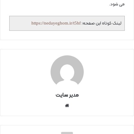
می شود.
لینک کوتاه این صفحه:
https://nedayeghom.ir/t5hf
مدیر سایت
سای
ت
اینتر
نتی