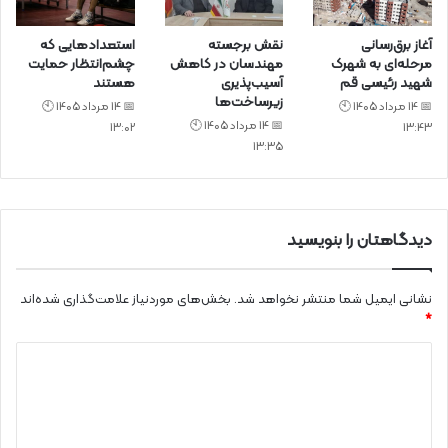
آغاز برق‌رسانی
نقش برجسته
استعدادهایی که
مرحله‌ای به شهرک
مهندسان در کاهش
چشم‌انتظار حمایت
شهید رئیسی قم
آسیب‌پذیری
هستند
زیرساخت‌ها
📅 14 مرداد 1405 🕙
📅 14 مرداد 1405 🕙
📅 14 مرداد 1405 🕙
13:02
13:43
13:35
دیدگاهتان را بنویسید
نشانی ایمیل شما منتشر نخواهد شد.
بخش‌های موردنیاز علامت‌گذاری شده‌اند
*
د
ی
د
گ