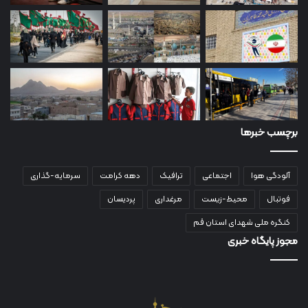
برچسب خبرها
آلودگی هوا
اجتماعی
ترافیک
دهه کرامت
سرمایه-گذاری
فوتبال
محیط-زیست
مرغداری
پردیسان
کنگره ملی شهدای استان قم
مجوز پایگاه خبری