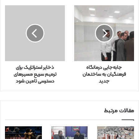
ی
ل
خ
و
د
ر
ا
و
ا
ر
جابه‌جایی درمانگاه
ذخایر استراتژیک برای
د
فرهنگیان به ساختمان
ترمیم سریع مسیرهای
ک
جدید
دسترسی تامین شود
ن
ی
د
مقالات مرتبط