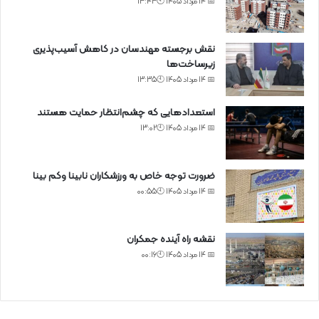
📅 14 مرداد 1405 🕙13:43
نقش برجسته مهندسان در کاهش آسیب‌پذیری
زیرساخت‌ها
📅 14 مرداد 1405 🕙13:35
استعدادهایی که چشم‌انتظار حمایت هستند
📅 14 مرداد 1405 🕙13:02
ضرورت توجه خاص به ورزشکاران نابینا وکم بینا
📅 14 مرداد 1405 🕙00:55
نقشه راه آینده جمکران
📅 14 مرداد 1405 🕙00:16