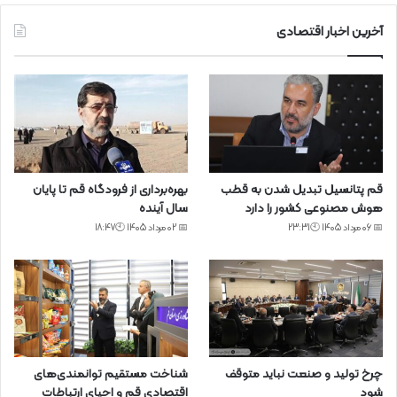
آخرین اخبار اقتصادی
قم پتانسیل تبدیل شدن به قطب
بهره‌برداری از فرودگاه قم تا پایان
هوش مصنوعی کشور را دارد
سال آینده
📅 06 مرداد 1405 🕙23:31
📅 02 مرداد 1405 🕙18:47
چرخ تولید و صنعت نباید متوقف
شناخت مستقیم توانمندی‌های
شود
اقتصادی قم و احیای ارتباطات