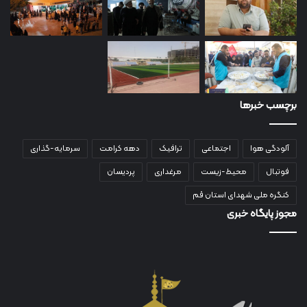
برچسب خبرها
آلودگی هوا
اجتماعی
ترافیک
دهه کرامت
سرمایه-گذاری
فوتبال
محیط-زیست
مرغداری
پردیسان
کنگره ملی شهدای استان قم
مجوز پایگاه خبری