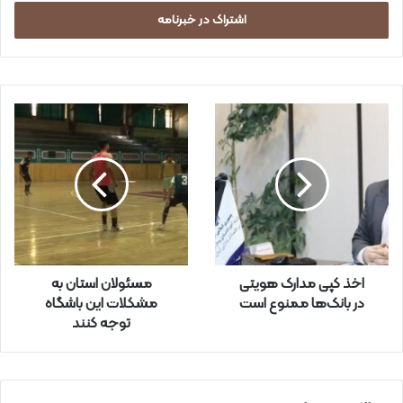
ر
س
ا
ی
م
ی
ل
خ
و
د
ر
ا
و
ا
ر
اخذ کپی مدارک هویتی
مسئولان استان به
د
در بانک‌ها ممنوع است
مشکلات این باشگاه
ک
توجه کنند
ن
ی
د