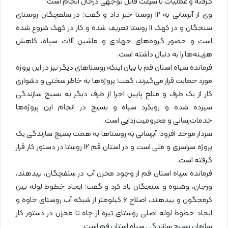
گرفته و عملیات با سرعت قابل توجهی درحال انجام است.
وی از آبرسانی به ۱۲ روستا خبر داد و گفت: در سلفچگان روستای
سنجگان و در کهک ۱۱ روستا تعریف شده و کار در کهک شروع شده
است و حضور گروه‌های جهادی و ماشین آلات سپاه، کاهش
هزینه‌ها را به دنبال داشته است.
فرمانده سپاه استان قم با بیان اینکه روستاهای دیگر نیز در این پروژه
مورد حمایت قرار می‌گیرند، گفت: پروژه‌ها به خاطر سختی و دشواری
کار از یک طرف و مبلغ پایین اجرا از طرف دیگر به بسیج سازندگی
سپرده شده و رویکرد سپاه و بسیج در انجام این پروژه‌ها
خدمات‌رسانی و محرومیت‌زدایی است.
سردار موحد افزود: آبرسانی به روستاها به همت بسیج سازندگی یک
پروژه سراسری و ملی است و در استان قم ۱۲ روستا در دستور کار قرار
گرفته است.
فرمانده سپاه استان قم از وجود مخزن آب در سلفچگان، بیدهند،
ورجان، وشنوه و سنجگان یاد کرد و گفت: ایجاد خطوط لوله بین
کرمجگون و بیدهند، اصلاح ۶ کیلومتر از شبکه آب روستای خاوه و
ایجاد خطوط لوله اصلی روستای تیره از چاه تا مخزن در دستور کار
سازمان بسیج سازندگی سپاه استان قم است.