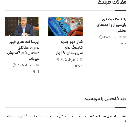
مقالات مرتبط
رشد ۲۰ درصدی
بازرسی‌ از واحد‌های
صنفی
📅 16 مرداد 1405 🕙
شارژ دور جدید
زیرساخت‌های فیبر
14:10
کالابرگ برای
نوری درمناطق
سرپرستان خانوار
صنعتی قم گسترش
می‌یابد
📅 16 مرداد 1405 🕙
📅 10 مرداد 1405 🕙
14:04
19:32
دیدگاهتان را بنویسید
نشانی ایمیل شما منتشر نخواهد شد.
بخش‌های موردنیاز علامت‌گذاری شده‌اند
*