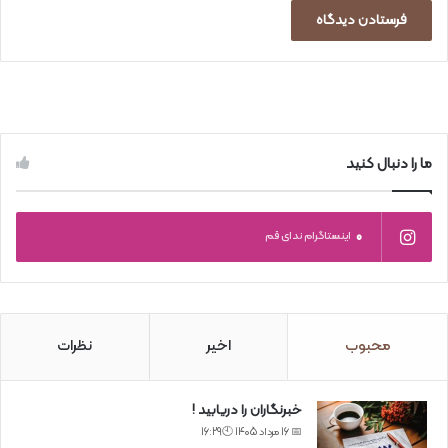
ما را دنبال کنید
0
اینستاگرام ندای قم
محبوب
اخیر
نظرات
خبرنگاران را دریابید !
📅 16 مرداد 1405 🕙16:29