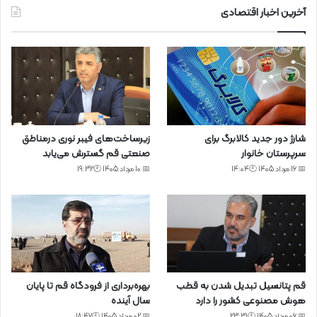
آخرین اخبار اقتصادی
شارژ دور جدید کالابرگ برای
زیرساخت‌های فیبر نوری درمناطق
سرپرستان خانوار
صنعتی قم گسترش می‌یابد
📅 16 مرداد 1405 🕙14:04
📅 10 مرداد 1405 🕙19:32
قم پتانسیل تبدیل شدن به قطب
بهره‌برداری از فرودگاه قم تا پایان
هوش مصنوعی کشور را دارد
سال آینده
📅 06 مرداد 1405 🕙23:31
📅 02 مرداد 1405 🕙18:47