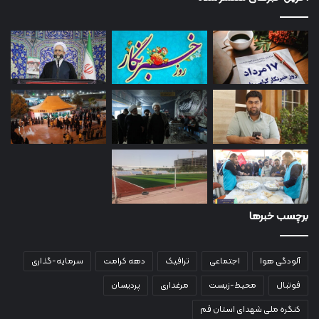
برچسب خبرها
آلودگی هوا
اجتماعی
ترافیک
دهه کرامت
سرمایه-گذاری
فوتبال
محیط-زیست
مرغداری
پردیسان
کنگره ملی شهدای استان قم