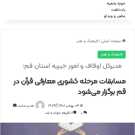
حوزه علمیه
یادداشت
عکس و ویدئو
صفحه اصلی
/
فرهنگ و هنر
فرهنگ و هنر
مدیرکل اوقاف و امور خیریه استان قم:
مسابقات مرحله کشوری معارفی قرآن در
قم برگزار می‌شود
📅 04 بهمن 1401 🕙19:19
ا
مدیر سایت
0
2 دقیقه خوانده شد
ر
س
ا
ل