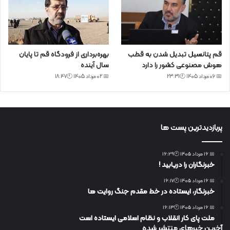
قم پتانسیل تبدیل شدن به قطب
بهره‌برداری از فرودگاه قم تا پایان
هوش مصنوعی کشور را دارد
سال آینده
📅 06 مرداد 1405 🕙23:31
📅 02 مرداد 1405 🕙18:47
پربازدیدترین پست ها
📅 16 مرداد 1405 🕙16:29
خبرنگاران را دریابید !
📅 16 مرداد 1405 🕙16:17
خبرنگار، ایستاده در خط مقدم جنگ روایت ها
📅 16 مرداد 1405 🕙16:13
ملت پای کار انقلاب و نظام اسلامی ایستاده است
آخرین خبرهای منتشر شده