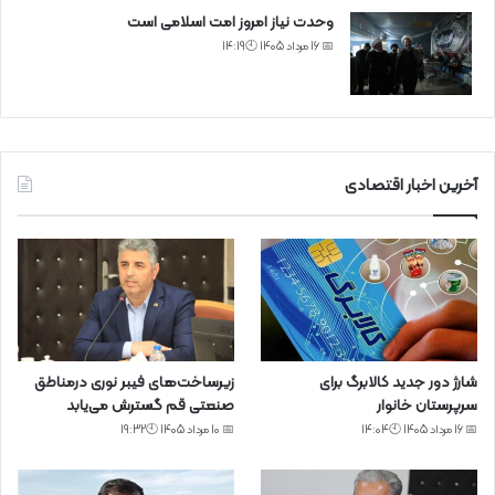
وحدت نیاز امروز امت اسلامی است
📅 16 مرداد 1405 🕙14:19
آخرین اخبار اقتصادی
شارژ دور جدید کالابرگ برای
زیرساخت‌های فیبر نوری درمناطق
سرپرستان خانوار
صنعتی قم گسترش می‌یابد
📅 16 مرداد 1405 🕙14:04
📅 10 مرداد 1405 🕙19:32