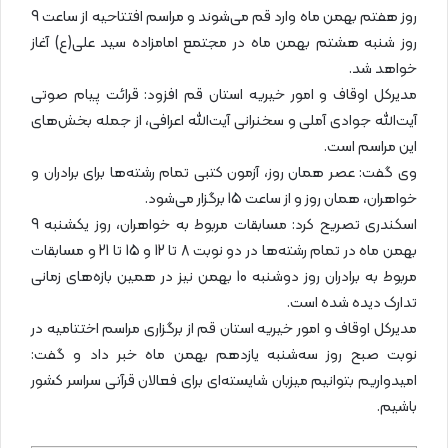
روز هفتم بهمن ماه وارد قم می‌شوند و مراسم افتتاحیه از ساعت 9
روز شنبه هشتم بهمن ماه در مجتمع امامزاده سید علی(ع) آغاز
خواهد شد.
مدیرکل اوقاف و امور خیریه استان قم افزود: قرائت پیام صوتی
آیت‌الله جوادی آملی و سخنرانی آیت‌الله اعرافی، از جمله بخش‌های
این مراسم است.
وی گفت: عصر همان روز، آزمون کتبی تمام رشته‌ها برای برادران و
خواهران، همان روز و از ساعت 15 برگزار می‌شود.
اسکندری تصریح کرد: مسابقات مربوط به خواهران، روز یکشنبه 9
بهمن ماه در تمام رشته‌ها در دو نوبت 8 تا 12 و 15 تا 21 و مسابقات
مربوط به برادران روز دوشنبه 10 بهمن نیز در همین بازه‌های زمانی
تدارک دیده شده است.
مدیرکل اوقاف و امور خیریه استان قم از برگزاری مراسم اختتامیه در
نوبت صبح روز سه‌شنبه یازدهم بهمن ماه خبر داد و گفت:
امیدواریم بتوانیم میزبان شایسته‌ای برای فعالان قرآنی سراسر کشور
باشیم.