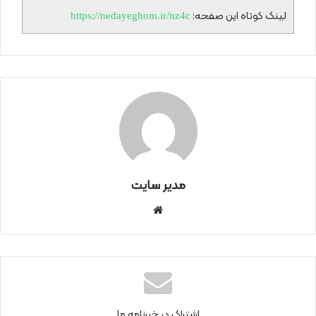
لینک کوتاه این صفحه:
https://nedayeghom.ir/nz4c
مدیر سایت
سای
ت
اینتر
نتی
اشتراک در خبرنامه ما