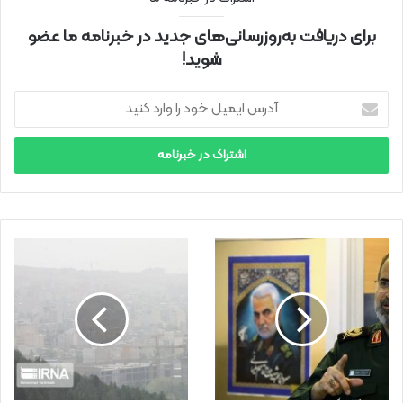
برای دریافت به‌روزرسانی‌های جدید در خبرنامه ما عضو
شوید!
آ
د
ر
س
ا
ی
م
ی
ل
خ
و
د
ر
ا
و
ا
ر