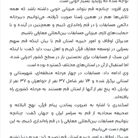
توجه شده که رویکرد بسیار خوبی است.
وی افزود: چنانچه قم بتواند میزبانی خوبی داشته باشد که همه
تلاش‌ها هم در همین راستا صورت گرفته، می‌توانیم دبیرخانه
دائمی مسابقات را در قم راه‌اندازی کنیم و همچنین در آینده و با
حمایت‌های لازم، میزبانی مسابقات بین‌المللی معارفی باشیم.
مدیرکل اوقاف و امور خیریه استان قم با بیان اینکه قم سهم
بسزایی در توسعه معارف قرآن کریم و اهل بیت دارد گفت: با اینکه
این سبک از مسابقات برای نخستین بار در سطح کشور اجرایی شده،
اما استقبال از آن در استان‌های مختلف گسترده بوده است.
وی ادامه داد: مسابقات در چهار مرحله منطقه‌ای، شهرستانی و
استانی برگزار شده و 74 نفر شامل 37 نفر از خواهران و 37 نفر از
برادران که پنج نفر از آنها از استان قم هستند به مرحله کشوری راه
یافته‌اند.
اسکندری با اشاره به ضرورت رساندن پیام قرآن، نهج البلاغه و
صحیفه سجادیه از قم به سراسر ایران و جهان گفت: چنانچه
بتوانیم مسابقات بین‌المللی معارفی را در قم راه‌اندازی کنیم، به این
مهم دست می‌یابیم.
مدیرکل اوقاف و امور خیریه استان قم تصریح کرد: مردم دنیا تشنه