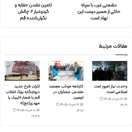
دشمنی غرب با سپاه
تامین نشدن حقابه و
د
حاکی از مسیر درست این
گردوغبار ۲ چالش
ک
نهاد است
نگران‌کننده قم
ن
ی
د
مقالات مرتبط
وحدت نیاز امروز امت
کارنامه موکب مسجد
اکران طرح جدید
اسلامی است
مقدس جمکران در
دیوارنگاره بزرگ انقلاب
اربعین
قم با شعار «لبیک یا
📅 16 مرداد 1405 🕙
مهدی(عج)»
📅 16 مرداد 1405 🕙
14:19
📅 10 مرداد 1405 🕙
14:17
19:38