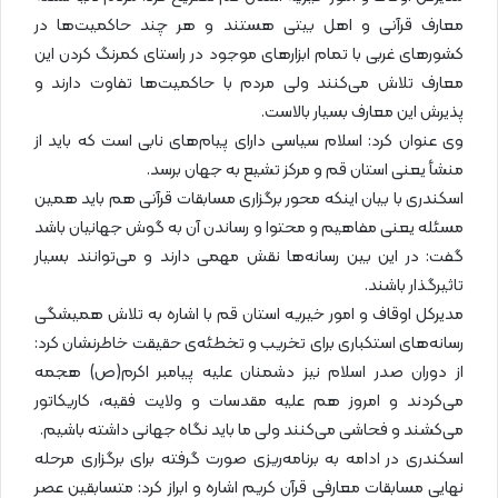
معارف قرآنی و اهل بیتی هستند و هر چند حاکمیت‌ها در
کشورهای غربی با تمام ابزارهای موجود در راستای کمرنگ کردن این
معارف تلاش می‌کنند ولی مردم با حاکمیت‌ها تفاوت دارند و
پذیرش این معارف بسیار بالاست.
وی عنوان کرد: اسلام سیاسی دارای پیام‌های نابی است که باید از
منشأ یعنی استان قم و مرکز تشیع به جهان برسد.
اسکندری با بیان اینکه محور برگزاری مسابقات قرآنی هم باید همین
مسئله یعنی مفاهیم و محتوا و رساندن آن به گوش جهانیان باشد
گفت: در این بین رسانه‌ها نقش مهمی دارند و می‌توانند بسیار
تاثیرگذار باشند.
مدیرکل اوقاف و امور خیریه استان قم با اشاره به تلاش همیشگی
رسانه‌های استکباری برای تخریب و تخطئه‌ی حقیقت خاطرنشان کرد:
از دوران صدر اسلام نیز دشمنان علیه پیامبر اکرم(ص) هجمه
می‌کردند و امروز هم علیه مقدسات و ولایت فقیه، کاریکاتور
می‌کشند و فحاشی می‌کنند ولی ما باید نگاه جهانی داشته باشیم.
اسکندری در ادامه به برنامه‌ریزی صورت گرفته برای برگزاری مرحله
نهایی مسابقات معارفی قرآن کریم اشاره و ابراز کرد: متسابقین عصر