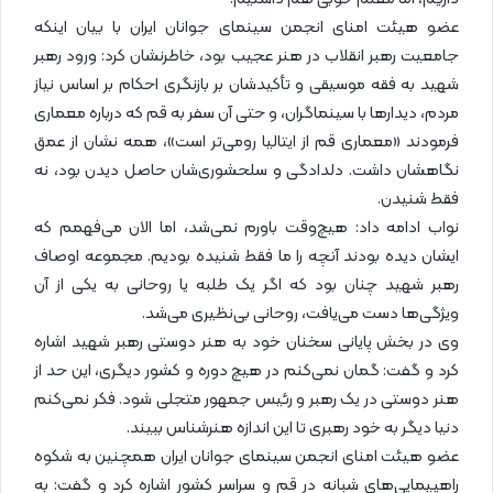
عضو هیئت امنای انجمن سینمای جوانان ایران با بیان اینکه
جامعیت رهبر انقلاب در هنر عجیب بود، خاطرنشان کرد: ورود رهبر
شهید به فقه موسیقی و تأکیدشان بر بازنگری احکام بر اساس نیاز
مردم، دیدارها با سینماگران، و حتی آن سفر به قم که درباره معماری
فرمودند «معماری قم از ایتالیا رومی‌تر است»، همه نشان از عمق
نگاهشان داشت. دلدادگی و سلحشوری‌شان حاصل دیدن بود، نه
فقط شنیدن.
نواب ادامه داد: هیچ‌وقت باورم نمی‌شد، اما الان می‌فهمم که
ایشان دیده بودند آنچه را ما فقط شنیده بودیم. مجموعه اوصاف
رهبر شهید چنان بود که اگر یک طلبه یا روحانی به یکی از آن
ویژگی‌ها دست می‌یافت، روحانی بی‌نظیری می‌شد.
وی در بخش پایانی سخنان خود به هنر دوستی رهبر شهید اشاره
کرد و گفت: گمان نمی‌کنم در هیچ دوره و کشور دیگری، این حد از
هنر دوستی در یک رهبر و رئیس جمهور متجلی شود. فکر نمی‌کنم
دنیا دیگر به خود رهبری تا این اندازه هنرشناس ببیند.
عضو هیئت امنای انجمن سینمای جوانان ایران همچنین به شکوه
راهپیمایی‌های شبانه در قم و سراسر کشور اشاره کرد و گفت: به