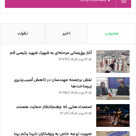
0
اینستاگرام ندای قم
محبوب
اخیر
نظرات
آغاز برق‌رسانی مرحله‌ای به شهرک شهید رئیسی قم
📅 14 مرداد 1405 🕙13:43
نقش برجسته مهندسان در کاهش آسیب‌پذیری
زیرساخت‌ها
📅 14 مرداد 1405 🕙13:35
استعدادهایی که چشم‌انتظار حمایت هستند
📅 14 مرداد 1405 🕙13:02
ضرورت توجه خاص به ورزشکاران نابینا وکم بینا