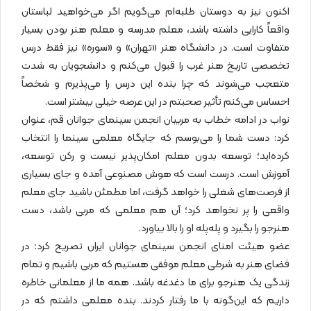
اکنون نیز به دوستان طلبه‌ام می‌گویم اگر می‌خواهید لباستان
واقعاً کارایی داشته باشد، معلم مدرسه و معلم هنر بودن بسیار
متفاوت است. در دانشگاه هنر «تهران» و «سوره» نیز فقط درس
تخصصی تاریخ هنر غرب را قبول می‌کنم و دانشجویان به شدت
متعجب می‌شوند که چرا بنده این درس را می‌پذیرم و شخصاً
احساس می‌کنم تأثیر صحبتم در این عرصه خیلی بیشتر است.
نواب در ادامه خطاب به مربیان انجمن سینمای جوانان قم، عنوان
کرد: دست شما را می‌بوسم که جایگاه معلمی سینما را انتخاب
کرده‌اید؛ توسعه بدون معلم امکان‌پذیر نیست و رکن توسعه،
آموزش است. درست است که هوش مصنوعی آمده و جای بسیاری
از فرصت‌های شغلی را خواهد گرفت، اما مطمئن باشید جای معلم
واقعی را پر نخواهد کرد؛ آن هم معلمی که مربی باشد، دست
هنرجو را بگیرد و پله‌پله او را بالا بیاورد.
عضو هیئت امنای انجمن سینمای جوانان ایران تصریح کرد: در
فضای هنر به شرطی معلم موفقی هستیم که مربی باشیم و تمام
زندگی یک هنرجو برای ما دغدغه باشد. همه ما از معلمانی خاطره
داریم که این‌گونه با ما رفتار کردند. بنده معلمی داشتم که در