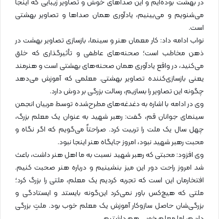
در بهشت بوده‌ایم و این صداهای خوش و تصاویر زیبایی که اینجا
می‌شنویم و می‌بینیم، یادآوری همان صداها و تصاویر بهشتی
است.
نواب ادامه داد: کار معمان هنر و سینما، بازسازی تصاویر بهشت در
ذهن مخاطب است؛ صحنه‌های عاطفی و تأثیرگذاری که خلق
می‌کنید، در واقع یادآوری همان صحنه‌های بهشتی است و هنرمند
یعنی بازسازی‌کننده تصاویر بهشتی. معلمی که آموزش می‌دهد
چگونه این تصاویر را بسازیم، رسالت بزرگی بر دوش دارد.
وی در ادامه با اشاره به دغدغه‌های مطرح‌شده توسط مربیان انجمن
سینمای جوانان قم، گفت: رهبر شهید به عنوان یک معلم بزرگ،
چهل سال یک ملت را تربیت کرد. صراحتاً می‌گویم که اگر نگاه و
محبت رهبر شهید نبود، امروز جایگاه هنر اینجا نبود.
وی افزود: محبتی که رهبر شهید نسبت به ما اهل هنر داشت، باعث
شد امروز راحت دور این میز بنشینیم و درباره هنر صحبت کنیم.
افتخارمان این است که تجربه کردیم یک معلم، ملتی را بزرگ کرد؛
ملتی که هیچ‌کس باور نمی‌کرد این‌گونه بایستد و ایستادگی و
بزرگی‌شان حاصل سازوکار آموزش یک معلم خوب بود. ملتِ بزرگی
داریم، اما معلم خوبی هم داشتیم.