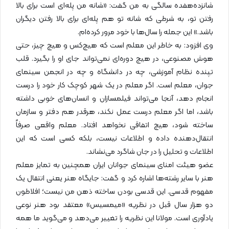
شانزده‌هفده سالگی به من گفت: «شانه من پله‌ای است برای بالا
رفتن تو، به شرطی که شانه تو هم پله‌ای برای بالا رفتن دیگران
باشد.» این جمله را سال‌ها با خود مرور کرده‌ام.
وی افزود: به خاطر این معلم است که هیچ‌کس و هیچ چیز، حتی
هوش مصنوعی، در هیچ دوره‌ای نمی‌تواند جای او را بگیرد. قلب
تپنده نظام آموزشی، چه در دانشگاه و چه در انجمن سینمای
جوان، معلم است. اگر معلم در یک شهر کوچک کار خود را درست
انجام دهد، آنجا می‌تواند فیلمسازان و انسان‌های خوبی داشته
باشد، اما اگر معلم درست عمل نکند، هرقدر هم دفتر و سازمان
ساخته شود، هیچ اتفاقی نخواهد افتاد. معلم واقعی صرفاً
انتقال‌دهنده داده و اطلاعات نیست، بلکه کسی است که این
اطلاعات و تحلیل را در جان شاگرد می‌نشاند.
عضو هیئت امنای سینمای جوانان ایران همچنین به تمایز معلم
هنر با سایر رشته‌ها اشاره کرد و گفت: جایگاه هنر یعنی انتقال یک
مفهوم قدسی. این قدسی بودن ساخته ذهن من نیست؛ افلاطون
دو هزار سال قبل در نظریه «میمسیس» معتقد بود هنر نوعی
یادآوری است. مولانا این نظریه را تغییر می‌دهد و می‌گوید ما همه