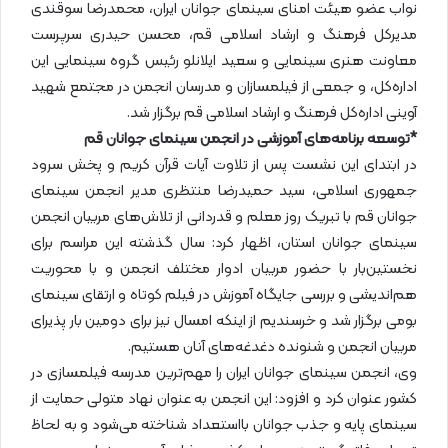
نواب عضو هیئت امنای سینمای جوانان ایران، محمدرضا سوقندی
مدیرکل فرهنگ و ارشاد اسلامی قم، محسن حیدری سرپرست
معاونت هنری سینمایی و سعید ایلانلو رئیس گروه سینمایی این
اداره‌کل، و جمعی از فیلمسازان و مدرسان انجمن در مجتمع شهید
آوینی اداره‌کل فرهنگ و ارشاد اسلامی قم برگزار شد.
*توسعه برنامه‌های آموزشی در انجمن سینمای جوانان قم
در ابتدای این نشست پس از تلاوت آیات قرآن کریم و پخش سرود
جمهوری اسلامی، سید حمیدرضا منتظری مدیر انجمن سینمای
جوانان قم با تبریک روز معلم و قدردانی از تلاش‌های مربیان انجمن
سینمای جوانان استان، اظهار کرد: سال گذشته این مراسم برای
نخستین‌بار با حضور مربیان ادوار مختلف انجمن و با محوریت
هم‌اندیشی و بررسی جایگاه آموزش در فیلم کوتاه و ارتقای سینمای
بومی برگزار شد و خرسندیم از اینکه امسال نیز برای دومین بار پذیرای
مربیان انجمن و شنونده دغدغه‌های آنان هستیم.
وی، انجمن سینمای جوانان ایران را مهم‌ترین مدرسه فیلمسازی در
کشور عنوان کرد و افزود: این انجمن به عنوان نهاد متولی حمایت از
سینمای پایه و جذب جوانان بااستعداد شناخته می‌شود و به لحاظ