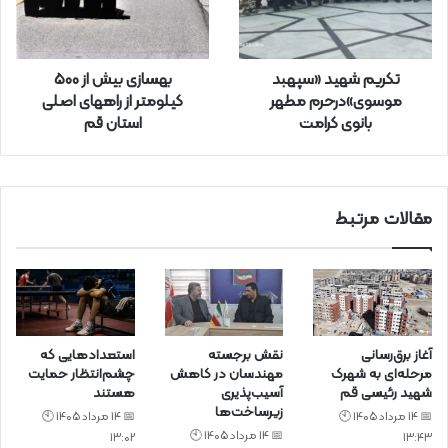
و
ا
ر
تکریم شهید «سپهبد
بهسازی بیش از 500
د
موسوی»درحرم مطهر
کیلومتر از راههای اصلی
ک
بانوی کرامت
استان قم
ن
ی
د
مقالات مرتبط
آغاز برق‌رسانی
نقش برجسته
استعدادهایی که
مرحله‌ای به شهرک
مهندسان در کاهش
چشم‌انتظار حمایت
شهید رئیسی قم
آسیب‌پذیری
هستند
زیرساخت‌ها
📅 14 مرداد 1405 🕙
📅 14 مرداد 1405 🕙
📅 14 مرداد 1405 🕙
13:02
13:43