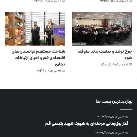
📅 06 مرداد 1405 🕙23:31
📅 02 مرداد 1405 🕙18:47
چرخ تولید و صنعت نباید متوقف
شناخت مستقیم توانمندی‌های
شود
اقتصادی قم و احیای ارتباطات
تجاری
📅 01 مرداد 1405 🕙15:01
📅 29 تیر 1405 🕙21:21
پربازدیدترین پست ها
📅 14 مرداد 1405 🕙13:43
آغاز برق‌رسانی مرحله‌ای به شهرک شهید رئیسی قم
📅 14 مرداد 1405 🕙13:35