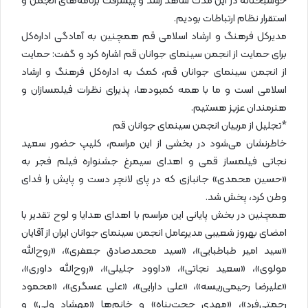
خوشبختانه در این مدت شاهد رشد و پیشرفت برنامه‌های انجمن و
استقرار نظام ارتباطات بودیم.
مدیرکل فرهنگ و ارشاد اسلامی قم همچنین به آمادگی اداره‌کل
برای حمایت از انجمن سینمای جوانان قم اشاره کرد و گفت: حمایت
از انجمن سینمای جوانان قم، کمک به اداره‌کل فرهنگ و ارشاد
اسلامی است و ما با همه کمبودها، پذیرای نظرات فیلمسازان و
هنرمندان عزیز هستیم.
*تجلیل از مربیان انجمن سینمای جوانان قم
خاطرنشان می‌شود در بخشی از این مراسم، کلیپ حضور سعید
نجاتی فیلمساز قمی و اهدای سیمرغ جشنواره فیلم فجر به
«حسین محمدی» جانبازی که در پای لانچر دست و پایش را فدای
وطن کرد، پخش شد.
همچنین در بخش پایانی این مراسم با اهدای هدایا و لوح تقدیر با
امضای بهروز شعیبی مدیرعامل انجمن سینمای جوانان ایران از آقایان
«سید امیر طباطبایی»، «سید محمدصادق جعفری»، «روح‌الله
مولوی»، «سعید نجاتی»، «داوود جلیلی»، «روح‌الله داوری»،
«علیرضا رحیمی‌ریسه»، «علی دارایی»، «علی عسگری»، «محمود
رحمتی‌فرد»، «مهدی حجت‌پناه» و خانم‌ها «مهشاد ولی» و