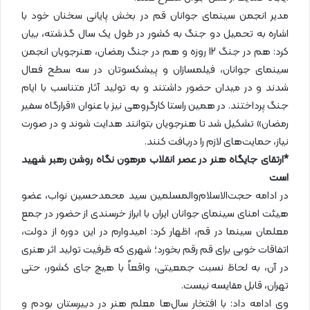
مدیر انجمن سینمای جوانان قم در بخش پایانی سخنان خود با
اشاره به تحمیل دو جنگ به کشور در طول یک سال گذشته، بیان
کرد: هم در جنگ 12 روزه و هم در جنگ رمضان، هنرجویان انجمن
سینمای جوانان، فیلمسازان و پیشکسوتان در سه سطح فعال
شدند و در میدان حضور داشتند و به تولید آثار متناسب با ایام
جنگ پرداختند. در همین راستا کارگروهی نیز با عنوان «قرارگاه سفیر
رمضان» تشکیل شد تا هنرجویان بتوانند هدایت شوند و در صورت
نیاز، حمایت‌های لازم را دریافت کنند.
*ارتقای جایگاه هنر در عصر انقلاب مرهون نگاه روشن رهبر شهید
است
در ادامه حجت‌الاسلام‌والمسلمین سید محمدحسین نواب، عضو
هیئت امنای سینمای جوانان ایران با ابراز خرسندی از حضور در جمع
معلمان سینما در قم، اظهار کرد: امیدوارم در این دوره از دولت،
اتفاقات خوبی برای قم رقم بخورد؛ شهری که ظرفیت تولید اثر هنری
در آن، به لحاظ نسبت جمعیتی، واقعاً با هیچ جای کشور، حتی
تهران، قابل مقایسه نیست.
وی ادامه داد: با افتخار سال‌ها معلم هنر در دبیرستان بودم و