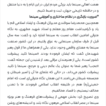
همت اهالی سینما باید بزرگی مردم ایران در این ایام را به دنیا منتقل
و در حافظه تاریخی جهان، ثبت و ضبط کنیم.
*ضرورت بازنگری در نظام ساختاری و آموزشی سینما
همچنین محمدرضا سوقندی مدیرکل فرهنگ و ارشاد اسلامی قم با
یاد و گرامیداشت مقام روز معلم و استاد شهید مطهری، به نگاه
مترقی امامین انقلاب نسبت به سینما اشاره کرد و گفت: سه سال
قبل از طرف سازمان سینمایی به عراق رفتیم. در این کشور صنعت
سینما به معنای واقعی وجود ندارد. یکی از همراهان ما از قول رهبر
شهیدمان گفت که ایشان فرموده بودند «سینما کلید پیشرفت
کشور است». یکی از هنرمندان عراقی بعد از شنیدن این جمله گفت:
«عجب! رهبر شما به عنوان یک عالم دینی و مرجع، سینما را کلید
پیشرفت کشور می‌داند، در حالی که علمای ما آن را اسیر شیطان و
مجسمه شیطان می‌نامند.» این همان نگاه مترقی‌ای است که امام
خمینی(ره) هم در طلیعه انقلاب اسلامی فرمودند ما با تمدن
مخالف نیستیم، با فساد مخالفیم.
وی تصریح کرد: بخش مهمی از پیشرفت‌های فرهنگ و هنر بویژه
سینما در عصر انقلاب اسلامی مرهون نگاه بلند و اندیشه‌های روشن