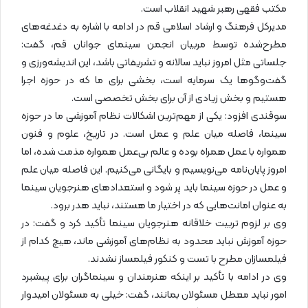
مکتب فقهی رهبر شهید انقلاب است.
مدیرکل فرهنگ و ارشاد اسلامی قم در ادامه با اشاره به دغدغه‌های
مطرح‌شده توسط مربیان انجمن سینمای جوانان قم، گفت:
جلساتی مثل امروز نباید سالانه و تشریفاتی باشد، این اندیشه‌ورزی و
گفت‌وگوها یک سرمایه است، بخشی برای ما که در حوزه اجرا
هستیم و بخش زیادی از آن برای بخش تخصصی است.
سوقندی افزود: یکی از مهم‌ترین اشکالات نظام آموزشی ما در حوزه
سینما، فاصله میان علم و عمل است. در تاریخ، علوم و فنون
همواره با عمل همراه بوده و عالم بی‌عمل همواره مذمت شده، اما
امروز پایان‌نامه می‌نویسیم و بایگانی می‌کنیم. این فاصله میان علم
و عمل در حوزه سینما باید پر شود و استعدادهای هنرجویان سینما
به عنوان امانت‌هایی که در اختیار ما هستند، نباید هدر برود.
وی بر لزوم تربیت خلاقانه هنرجویان سینما تأکید کرد و گفت: در
حوزه آموزش نباید محدود به نظام‌های آموزشی ماند، هیچ کدام از
فیلمسازان مطرح با تست و کنکور فیلمساز نشدند.
وی در ادامه با تأکید بر اینکه هنرمندان و سینماگران برای پیشبرد
امور نباید معطل مسئولان بمانند، گفت: خیلی به مسئولان امیدوار