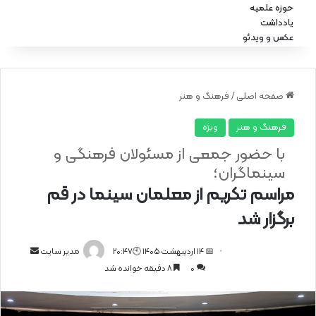
حوزه علمیه
یادداشت
عکس و ویدئو
صفحه اصلی
/
فرهنگ و هنر
فرهنگ و هنر
ویژه
با حضور جمعی از مسئولان فرهنگی و
سینماگران؛
مراسم تکریم از معلمان سینما در قم
برگزار شد
📅 14 اردیبهشت 1405 🕙20:47
ا
مدیر سایت
0
8 دقیقه خوانده شد
ر
س
ا