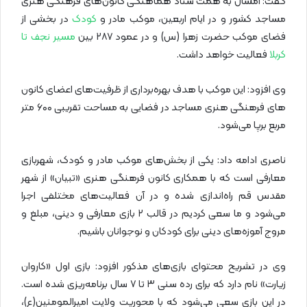
گفت: امسال به همت ستاد هماهنگی کانون‌های فرهنگی هنری
مساجد کشور و در ایام اربعین، موکب مادر و
کودک
در بخشی از
فضای موکب حضرت زهرا (س) و در عمود ۲۸۷ بین
مسیر نجف تا
کربلا
فعالیت خواهد داشت.
وی افزود: این موکب با هدف بهره‌برداری از ظرفیت‌های اعضای کانون
های فرهنگی هنری مساجد در فضایی به مساحت تقریبی ۶۰۰ متر
مربع برپا می‌شود.
ناصری ادامه داد: یکی از بخش‌های موکب مادر و کودک، شهربازی
معارفی است که با همکاری کانون فرهنگی هنری «تبیان» از شهر
مقدس قم راه‌اندازی شده و در آن فعالیت‌های مختلفی اجرا
می‌شود و ما سعی کردیم در قالب ۲ بازی معارفی و دینی، مبلغ و
مروج آموزه‌های دینی برای کودکان و نوجوانان باشیم.
وی در تشریح محتوای بازی‌های مذکور افزود: بازی اول «کاروان
زیارت» نام دارد که برای رده‌ سنی ۳ تا ۷ سال برنامه‌ریزی شده است.
در این بازی سعی می‌شود که با محوریت ولایت امیرالمومنین(ع)،