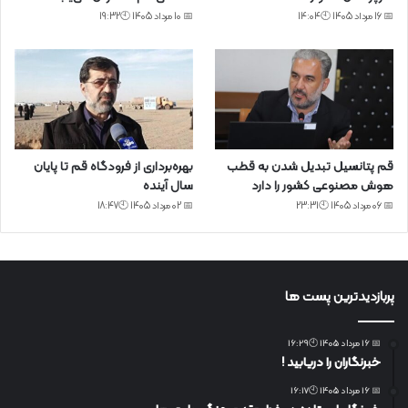
📅 16 مرداد 1405 🕙14:04
📅 10 مرداد 1405 🕙19:32
قم پتانسیل تبدیل شدن به قطب
بهره‌برداری از فرودگاه قم تا پایان
هوش مصنوعی کشور را دارد
سال آینده
📅 06 مرداد 1405 🕙23:31
📅 02 مرداد 1405 🕙18:47
پربازدیدترین پست ها
📅 16 مرداد 1405 🕙16:29
خبرنگاران را دریابید !
📅 16 مرداد 1405 🕙16:17