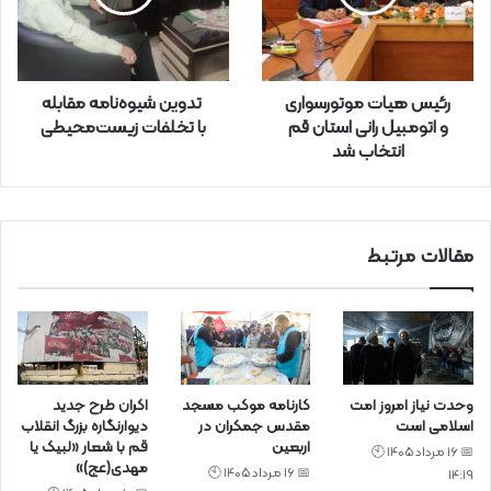
ا
و
ا
ر
رئیس هیات موتورسواری
تدوین شیوه‌نامه مقابله
د
و اتومبیل رانی استان قم
با تخلفات زیست‌محیطی
ک
انتخاب شد
ن
ی
د
مقالات مرتبط
وحدت نیاز امروز امت
کارنامه موکب مسجد
اکران طرح جدید
اسلامی است
مقدس جمکران در
دیوارنگاره بزرگ انقلاب
اربعین
قم با شعار «لبیک یا
📅 16 مرداد 1405 🕙
مهدی(عج)»
📅 16 مرداد 1405 🕙
14:19