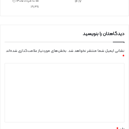
📅 10 مرداد 1405 🕙
14:17
19:38
دیدگاهتان را بنویسید
نشانی ایمیل شما منتشر نخواهد شد.
بخش‌های موردنیاز علامت‌گذاری شده‌اند
*
د
ی
د
گ
ا
ه
*