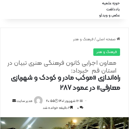
حوزه علمیه
یادداشت
عکس و ویدئو
صفحه اصلی
/
فرهنگ و هنر
فرهنگ و هنر
معاون اجرایی کانون فرهنگی هنری تبیان در
استان قم خبرداد:
راه‌اندازی «موکب مادر و کودک و شهربازی
معارفی» در عمود ۲۸۷
📅 16 شهریور 1401 🕙20:55
ا
مدیر سایت
0
2 دقیقه خوانده شد
ر
س
ا
ل