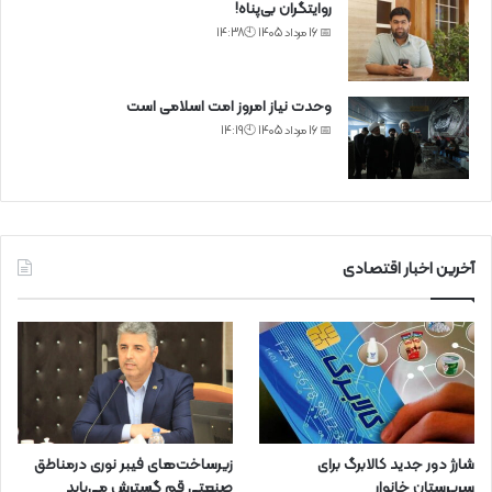
روایتگران بی‌پناه!
📅 16 مرداد 1405 🕙14:38
وحدت نیاز امروز امت اسلامی است
📅 16 مرداد 1405 🕙14:19
آخرین اخبار اقتصادی
شارژ دور جدید کالابرگ برای
زیرساخت‌های فیبر نوری درمناطق
سرپرستان خانوار
صنعتی قم گسترش می‌یابد