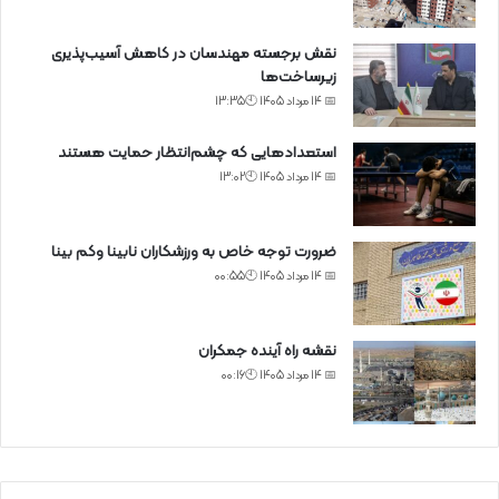
نقش برجسته مهندسان در کاهش آسیب‌پذیری
زیرساخت‌ها
📅 14 مرداد 1405 🕙13:35
استعدادهایی که چشم‌انتظار حمایت هستند
📅 14 مرداد 1405 🕙13:02
ضرورت توجه خاص به ورزشکاران نابینا وکم بینا
📅 14 مرداد 1405 🕙00:55
نقشه راه آینده جمکران
📅 14 مرداد 1405 🕙00:16