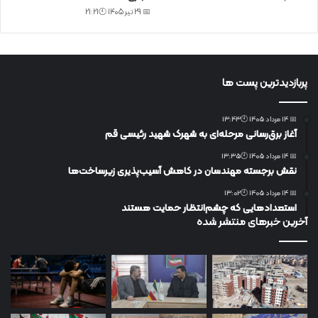
📅 29 تیر 1405 🕙21:21
پربازدیدترین پست ها
📅 14 مرداد 1405 🕙13:43
آغاز برق‌رسانی مرحله‌ای به شهرک شهید رئیسی قم
📅 14 مرداد 1405 🕙13:35
نقش برجسته مهندسان در کاهش آسیب‌پذیری زیرساخت‌ها
📅 14 مرداد 1405 🕙13:02
استعدادهایی که چشم‌انتظار حمایت هستند
آخرین خبرهای منتشر شده