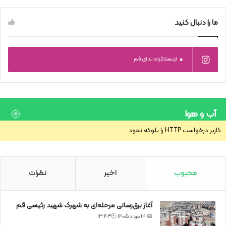
ما را دنبال کنید
0
اینستاگرام ندای قم
آب و هوا
کاربر درخواست HTTP را بلوکه نمود.
محبوب
اخیر
نظرات
آغاز برق‌رسانی مرحله‌ای به شهرک شهید رئیسی قم
📅 14 مرداد 1405 🕙13:43