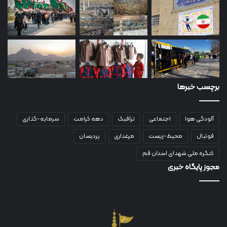
برچسب خبرها
آلودگی هوا
اجتماعی
ترافیک
دهه کرامت
سرمایه-گذاری
فوتبال
محیط-زیست
مرغداری
پردیسان
کنگره ملی شهدای استان قم
مجوز پایگاه خبری