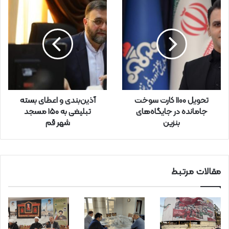
ل
خ
و
د
ر
ا
و
ا
ر
تحویل ۱۱۰۰ کارت سوخت
آذین‌بندی و اعطای بسته
د
جامانده در جایگاه‌های
تبلیغی به 150 مسجد
ک
بنزین
شهر قم
ن
ی
د
مقالات مرتبط