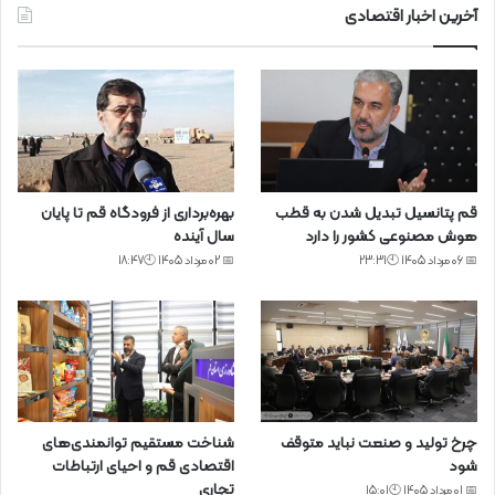
آخرین اخبار اقتصادی
قم پتانسیل تبدیل شدن به قطب
بهره‌برداری از فرودگاه قم تا پایان
هوش مصنوعی کشور را دارد
سال آینده
📅 06 مرداد 1405 🕙23:31
📅 02 مرداد 1405 🕙18:47
چرخ تولید و صنعت نباید متوقف
شناخت مستقیم توانمندی‌های
شود
اقتصادی قم و احیای ارتباطات
تجاری
📅 01 مرداد 1405 🕙15:01