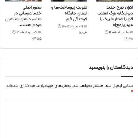
اکران طرح جدید
تقویت زیرساخت‌ها و
محور اصلی
دیوارنگاره بزرگ انقلاب
ارتقای جایگاه
خدمات‌رسانی در
قم با شعار «لبیک یا
فرهنگی قم
مناسبت‌های مذهبی
مهدی(عج)»
مردم هستند
📅 09 مرداد 1405 🕙
📅 10 مرداد 1405 🕙
📅 07 مرداد 1405 🕙
15:06
23:55
19:38
دیدگاهتان را بنویسید
نشانی ایمیل شما منتشر نخواهد شد.
بخش‌های موردنیاز علامت‌گذاری شده‌اند
*
د
ی
د
گ