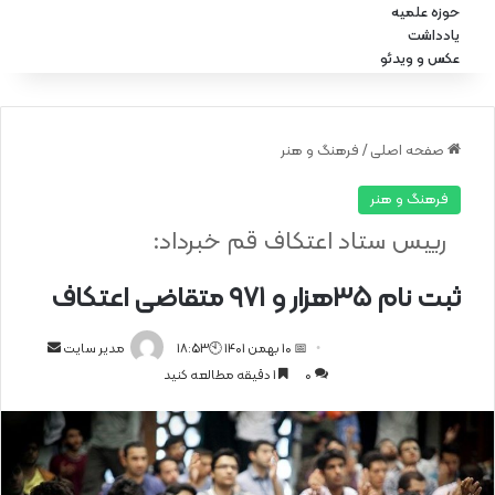
حوزه علمیه
یادداشت
عکس و ویدئو
صفحه اصلی
/
فرهنگ و هنر
فرهنگ و هنر
رییس ستاد اعتکاف قم خبرداد:
ثبت نام ۳۵هزار و ۹۷۱ متقاضی اعتکاف
📅 10 بهمن 1401 🕙18:53
ا
مدیر سایت
0
1 دقیقه مطالعه کنید
ر
س
ا
ل
ا