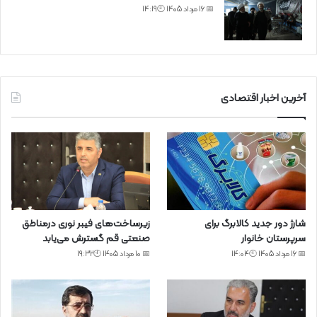
📅 16 مرداد 1405 🕙14:19
آخرین اخبار اقتصادی
شارژ دور جدید کالابرگ برای
زیرساخت‌های فیبر نوری درمناطق
سرپرستان خانوار
صنعتی قم گسترش می‌یابد
📅 16 مرداد 1405 🕙14:04
📅 10 مرداد 1405 🕙19:32