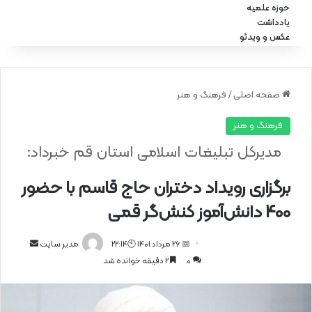
حوزه علمیه
یادداشت
عکس و ویدئو
صفحه اصلی
/
فرهنگ و هنر
فرهنگ و هنر
مدیرکل تبلیغات اسلامی استان قم خبرداد:
برگزاری رویداد دختران حاج قاسم با حضور
400 دانش‌آموز کنش‌گر قمی
📅 26 مرداد 1401 🕙22:14
ا
مدیر سایت
0
2 دقیقه خوانده شد
ر
س
ا
ل