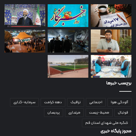
برچسب خبرها
آلودگی هوا
اجتماعی
ترافیک
دهه کرامت
سرمایه-گذاری
فوتبال
محیط-زیست
مرغداری
پردیسان
کنگره ملی شهدای استان قم
مجوز پایگاه خبری