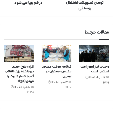
تومان تسهیلات اشتغال
در قم برپا می شود
ک
روستایی
ن
ی
د
مقالات مرتبط
وحدت نیاز امروز امت
کارنامه موکب مسجد
اکران طرح جدید
اسلامی است
مقدس جمکران در
دیوارنگاره بزرگ انقلاب
اربعین
قم با شعار «لبیک یا
📅 16 مرداد 1405 🕙
مهدی(عج)»
📅 16 مرداد 1405 🕙
14:19
📅 10 مرداد 1405 🕙
14:17
19:38