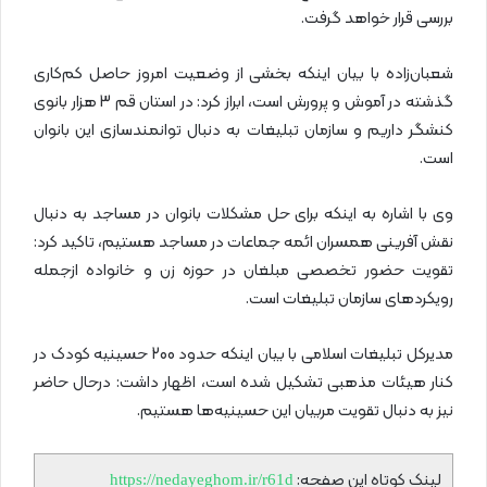
بررسی قرار خواهد گرفت.
شعبان‌زاده با بیان اینکه بخشی از وضعیت امروز حاصل کم‌کاری
گذشته در آموش و پرورش است، ابراز کرد: در استان قم 3 هزار بانوی
کنشگر داریم و سازمان تبلیغات به دنبال توانمندسازی این بانوان
است.
وی با اشاره به اینکه برای حل مشکلات بانوان در مساجد به دنبال
نقش آفرینی همسران ائمه جماعات در مساجد هستیم، تاکید کرد:
تقویت حضور تخصصی مبلغان در حوزه زن و خانواده ازجمله
رویکردهای سازمان تبلیغات است.
مدیرکل تبلیغات اسلامی با بیان اینکه حدود 200 حسینیه کودک در
کنار هیئات مذهبی تشکیل شده است، اظهار داشت: درحال حاضر
نیز به دنبال تقویت مربیان این حسینیه‌ها هستیم.
لینک کوتاه این صفحه:
https://nedayeghom.ir/r61d