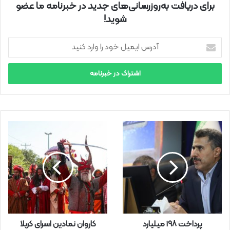
برای دریافت به‌روزرسانی‌های جدید در خبرنامه ما عضو
شوید!
آ
د
ر
س
ا
ی
م
ی
ل
خ
و
د
ر
ا
و
ا
ر
پرداخت ۱۹۸ میلیارد
کاروان نمادین اسرای کربلا
د