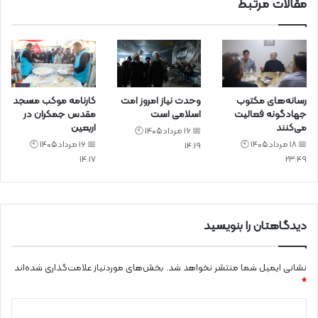
مقالات مرتبط
رسانه‌های مکتوب
وحدت نیاز امروز امت
کارنامه موکب مسجد
جهادگونه فعالیت
اسلامی است
مقدس جمکران در
می‌کنند
اربعین
📅 16 مرداد 1405 🕙
📅 18 مرداد 1405 🕙
📅 16 مرداد 1405 🕙
14:19
14:17
23:49
دیدگاهتان را بنویسید
نشانی ایمیل شما منتشر نخواهد شد.
بخش‌های موردنیاز علامت‌گذاری شده‌اند
*
د