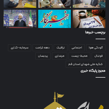
برچسب خبرها
آلودگی هوا
اجتماعی
ترافیک
دهه کرامت
سرمایه-گذاری
فوتبال
محیط-زیست
مرغداری
پردیسان
کنگره ملی شهدای استان قم
مجوز پایگاه خبری