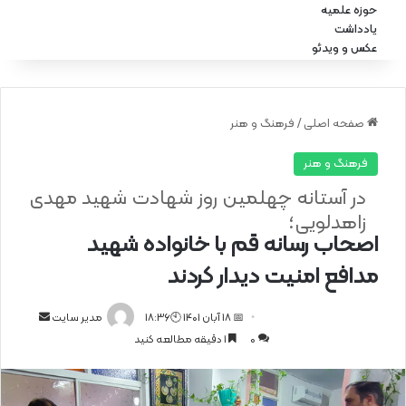
حوزه علمیه
یادداشت
عکس و ویدئو
صفحه اصلی
/
فرهنگ و هنر
فرهنگ و هنر
در آستانه چهلمین روز شهادت شهید مهدی
زاهدلویی؛
اصحاب رسانه قم با خانواده شهید
مدافع امنیت دیدار کردند
📅 18 آبان 1401 🕙18:36
ا
مدیر سایت
0
1 دقیقه مطالعه کنید
ر
س
ا
ل