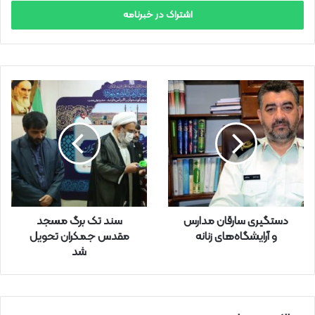
ر
س
ا
ی
م
ی
ل
خ
و
د
ر
ا
و
ا
ر
دستگیری سارقان مدارس
سند تک برگ مسجد
د
و آرایشگاه‌های زنانه
مقدس جمکران تحویل
ک
شد
ن
ی
د