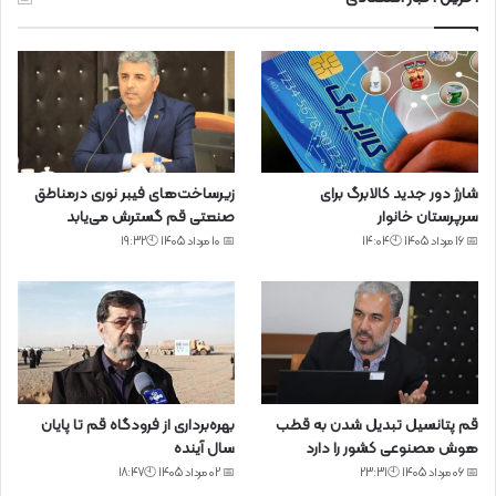
شارژ دور جدید کالابرگ برای
زیرساخت‌های فیبر نوری درمناطق
سرپرستان خانوار
صنعتی قم گسترش می‌یابد
📅 16 مرداد 1405 🕙14:04
📅 10 مرداد 1405 🕙19:32
قم پتانسیل تبدیل شدن به قطب
بهره‌برداری از فرودگاه قم تا پایان
هوش مصنوعی کشور را دارد
سال آینده
📅 06 مرداد 1405 🕙23:31
📅 02 مرداد 1405 🕙18:47