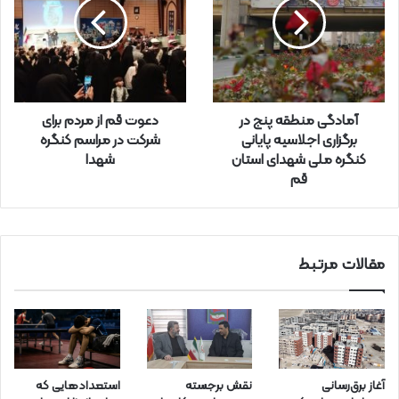
د
ر
ا
و
ا
ر
آمادگی منطقه پنج در
دعوت قم از مردم برای
د
برگزاری اجلاسیه پایانی
شرکت در مراسم کنگره
ک
کنگره ملی شهدای استان
شهدا
ن
قم
ی
د
مقالات مرتبط
آغاز برق‌رسانی
نقش برجسته
استعدادهایی که