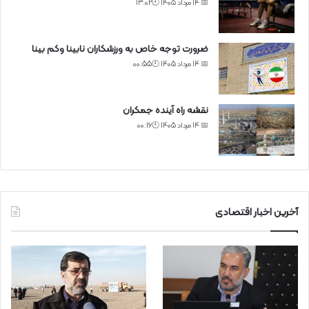
📅 14 مرداد 1405 🕙13:02
ضرورت توجه خاص به ورزشکاران نابینا وکم بینا
📅 14 مرداد 1405 🕙00:55
نقشه راه آینده جمکران
📅 14 مرداد 1405 🕙00:16
آخرین اخبار اقتصادی