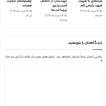
مرحله‌ای به شهرک
مهندسان در کاهش
چشم‌انتظار حمایت
شهید رئیسی قم
آسیب‌پذیری
هستند
زیرساخت‌ها
📅 14 مرداد 1405 🕙
📅 14 مرداد 1405 🕙
📅 14 مرداد 1405 🕙
13:02
13:43
13:35
دیدگاهتان را بنویسید
نشانی ایمیل شما منتشر نخواهد شد.
بخش‌های موردنیاز علامت‌گذاری شده‌اند
*
د
ی
د
گ
ا
ه