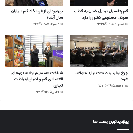
قم پتانسیل تبدیل شدن به قطب
بهره‌برداری از فرودگاه قم تا پایان
هوش مصنوعی کشور را دارد
سال آینده
📅 06 مرداد 1405 🕙23:31
📅 02 مرداد 1405 🕙18:47
چرخ تولید و صنعت نباید متوقف
شناخت مستقیم توانمندی‌های
شود
اقتصادی قم و احیای ارتباطات
تجاری
📅 01 مرداد 1405 🕙15:01
📅 29 تیر 1405 🕙21:21
پربازدیدترین پست ها