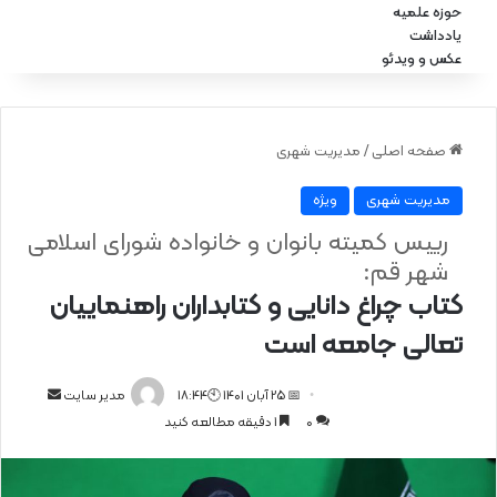
حوزه علمیه
یادداشت
عکس و ویدئو
صفحه اصلی
/
مدیریت شهری
مدیریت شهری
ویژه
رییس کمیته بانوان و خانواده شورای اسلامی
شهر قم:
کتاب چراغ دانایی و کتابداران راهنماییان
تعالی جامعه‌‌ است
📅 25 آبان 1401 🕙18:44
ا
مدیر سایت
0
1 دقیقه مطالعه کنید
ر
س
ا