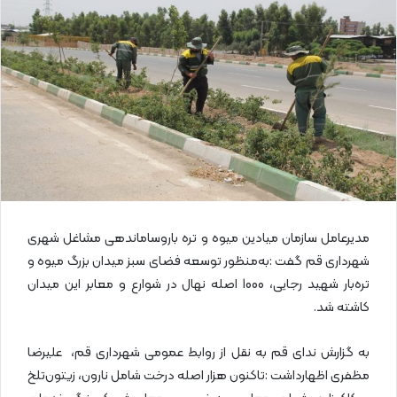
ا
ی
م
ی
ل
مدیرعامل سازمان میادین میوه و تره باروساماندهی مشاغل شهری
شهرداری قم گفت :به‌منظور توسعه فضای سبز میدان بزرگ میوه و
تره‌بار شهید رجایی، 1000 اصله نهال در شوارع و معابر این میدان
کاشته شد.
به گزارش ندای قم به نقل از روابط عمومی شهرداری قم، علیرضا
مظفری اظهارداشت :تاکنون هزار اصله درخت شامل نارون، زیتون‌تلخ