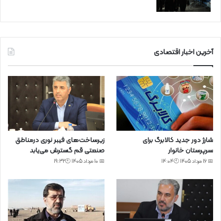
آخرین اخبار اقتصادی
شارژ دور جدید کالابرگ برای
زیرساخت‌های فیبر نوری درمناطق
سرپرستان خانوار
صنعتی قم گسترش می‌یابد
📅 16 مرداد 1405 🕙14:04
📅 10 مرداد 1405 🕙19:32