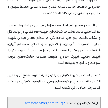
و کاکوزا در شوارع، معابر و به‌خصوص معابر شهرک بزرگ خدمات
خودرویی باهدف افزایش سرانه فضای سبز و زیبایی محیط شهری و
جلب رضایت شهروندان، کاشته شده است.
وی افزود در همین زمینه توسط سازمان میادین در شش‌ماهه اخیر
نیز اقداماتی مانند تولیدات گلخانه‌ای جهت خودکفایی در تولید گل
و نشاء، کاشت پنج هزار شاخه گل در سطح معابر میدان شهید
رجایی، هرس و نگهداری از فضای سبز، اصلاح سیستم آبیاری
قطره‌ای و … در راستای توسعه فضای سبز میدان بزرگ میوه و تره‌بار
شهید رجایی، شهرک خودرو، شهرک صنوف، جایگاه‌های عرضه
سوخت و … انجام پذیرفته است.
گفتنی است در شرایط کنونی و با توجه به کمبود منابع آبی، تغییر
الگوی کاشت مبتنی بر گونه‌های بومی و مقاوم به کم‌آبی در دستور
کار سازمان میادین قرار گرفته است.
لینک کوتاه این صفحه:
https://nedayeghom.ir/0ej2