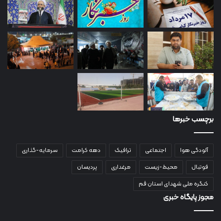
برچسب خبرها
آلودگی هوا
اجتماعی
ترافیک
دهه کرامت
سرمایه-گذاری
فوتبال
محیط-زیست
مرغداری
پردیسان
کنگره ملی شهدای استان قم
مجوز پایگاه خبری