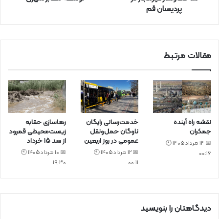
پردیسان قم
ن
ی
د
مقالات مرتبط
نقشه راه آینده
خدمت‌رسانی رایگان
رهاسازی حقابه
جمکران
ناوگان حمل‌ونقل
زیست‌محیطی قمرود
عمومی در روز اربعین
از سد ۱۵ خرداد
📅 14 مرداد 1405 🕙
📅 12 مرداد 1405 🕙
📅 10 مرداد 1405 🕙
00:16
19:30
00:11
دیدگاهتان را بنویسید