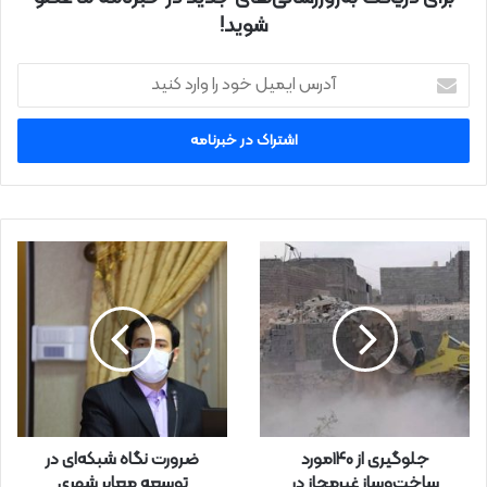
شوید!
آ
د
ر
س
ا
ی
م
ی
ل
خ
و
د
ر
ا
و
ا
ر
جلوگیری از ۱۴۰مورد
ضرورت نگاه شبکه‌ای در
د
ساخت‌وساز غیرمجاز در
توسعه معابر شهری
ک