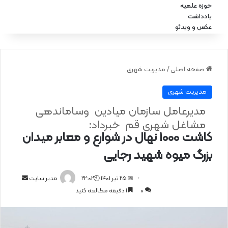
حوزه علمیه
یادداشت
عکس و ویدئو
صفحه اصلی
/
مدیریت شهری
مدیریت شهری
مدیرعامل سازمان میادین وساماندهی
مشاغل شهری قم خبرداد:
کاشت ۱۰۰۰ نهال در شوارع و معابر میدان
بزرگ میوه شهید رجایی
📅 25 تیر 1401 🕙22:02
ا
مدیر سایت
0
1 دقیقه مطالعه کنید
ر
س
ا
ل