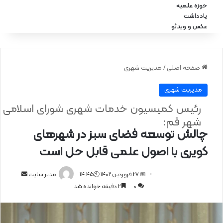
حوزه علمیه
یادداشت
عکس و ویدئو
صفحه اصلی
/
مدیریت شهری
مدیریت شهری
رئیس کمیسیون خدمات شهری شورای اسلامی
شهر قم:
چالش توسعه فضای سبز در شهرهای
کویری با اصول علمی قابل حل است
📅 27 فروردین 1402 🕙14:45
ا
مدیر سایت
0
2 دقیقه خوانده شد
ر
س
ا
ل