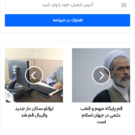
آ
د
ر
س
ا
ی
م
ی
ل
خ
و
د
ر
ا
و
ا
ر
قم پایگاه مهم و قطب‌
ایزانلو سکان دار جدید
د
علمی در جهان اسلام
والیبال قم شد
ک
است
ن
ی
د