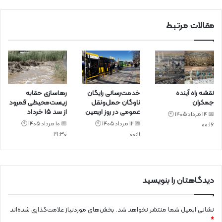
مقالات مرتبط
نقشه راه آینده
خدمت‌رسانی رایگان
رهاسازی حقابه
جمکران
ناوگان حمل‌ونقل
زیست‌محیطی قمرود
عمومی در روز اربعین
از سد ۱۵ خرداد
📅 14 مرداد 1405 🕙
📅 12 مرداد 1405 🕙
📅 10 مرداد 1405 🕙
00:16
19:30
00:11
دیدگاهتان را بنویسید
نشانی ایمیل شما منتشر نخواهد شد.
بخش‌های موردنیاز علامت‌گذاری شده‌اند
*