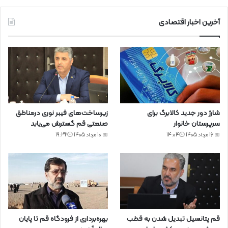
آخرین اخبار اقتصادی
شارژ دور جدید کالابرگ برای
زیرساخت‌های فیبر نوری درمناطق
سرپرستان خانوار
صنعتی قم گسترش می‌یابد
📅 16 مرداد 1405 🕙14:04
📅 10 مرداد 1405 🕙19:32
قم پتانسیل تبدیل شدن به قطب
بهره‌برداری از فرودگاه قم تا پایان