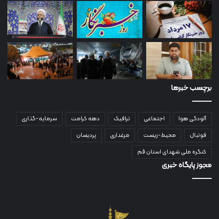
برچسب خبرها
آلودگی هوا
اجتماعی
ترافیک
دهه کرامت
سرمایه-گذاری
فوتبال
محیط-زیست
مرغداری
پردیسان
کنگره ملی شهدای استان قم
مجوز پایگاه خبری