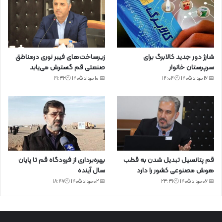
شارژ دور جدید کالابرگ برای
زیرساخت‌های فیبر نوری درمناطق
سرپرستان خانوار
صنعتی قم گسترش می‌یابد
📅 16 مرداد 1405 🕙14:04
📅 10 مرداد 1405 🕙19:32
قم پتانسیل تبدیل شدن به قطب
بهره‌برداری از فرودگاه قم تا پایان
هوش مصنوعی کشور را دارد
سال آینده
📅 06 مرداد 1405 🕙23:31
📅 02 مرداد 1405 🕙18:47