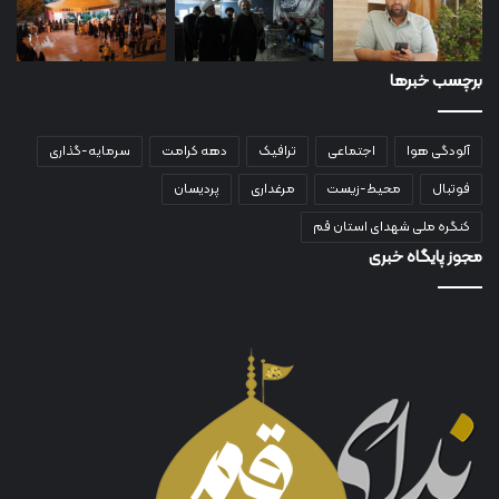
برچسب خبرها
آلودگی هوا
اجتماعی
ترافیک
دهه کرامت
سرمایه-گذاری
فوتبال
محیط-زیست
مرغداری
پردیسان
کنگره ملی شهدای استان قم
مجوز پایگاه خبری