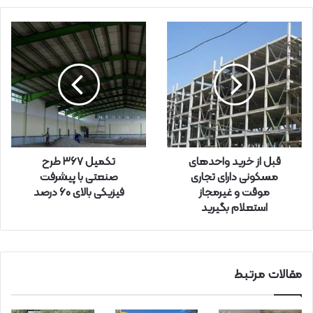
م
ی
ل
خ
و
د
ر
ا
و
ا
ر
قبل از خرید واحدهای
تکمیل ۳۶۷ طرح
د
مسکونی دارای تجاری
صنعتی با پیشرفت
ک
موقت و غیرمجاز
فیزیکی بالای ۶۰ درصد
ن
استعلام بگیرید
ی
د
مقالات مرتبط