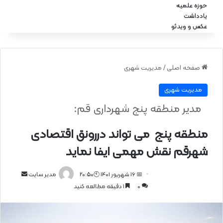
حوزه علمیه
یادداشت
عکس و ویدئو
صفحه اصلی
/
مدیریت شهری
مدیریت شهری
مدیر منطقه پنج شهرداری قم:
منطقه پنج می تواند دررونق اقتصادی
شهرقم نقش مهمی ایفا نماید
📅 16 شهریور 1401 🕙20:50
ا
مدیر سایت
0
1 دقیقه مطالعه کنید
ر
س
ا
ل