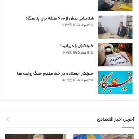
شناسایی بیش از ۶۰۰ نقطه برای پناهگاه
📅 17 مرداد 1405 🕙21:23
خبرنگاران را دریابید !
📅 16 مرداد 1405 🕙16:29
خبرنگار، ایستاده در خط مقدم جنگ روایت ها
📅 16 مرداد 1405 🕙16:17
آخرین اخبار اقتصادی