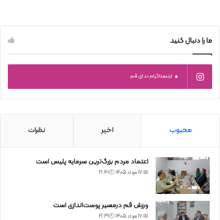
ما را دنبال کنید
0
اینستاگرام ندای قم
محبوب
اخیر
نظرات
اعتماد مردم بزرگ‌ترین سرمایه پلیس است
📅 17 مرداد 1405 🕙21:41
ورزش قم درمسیر پوست‌اندازی است
📅 17 مرداد 1405 🕙21:31