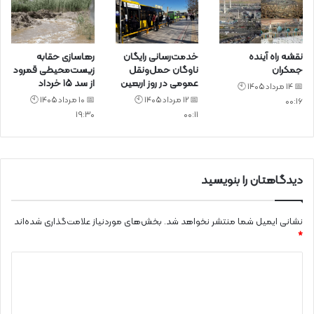
نقشه راه آینده
خدمت‌رسانی رایگان
رهاسازی حقابه
جمکران
ناوگان حمل‌ونقل
زیست‌محیطی قمرود
عمومی در روز اربعین
از سد ۱۵ خرداد
📅 14 مرداد 1405 🕙
📅 12 مرداد 1405 🕙
📅 10 مرداد 1405 🕙
00:16
19:30
00:11
دیدگاهتان را بنویسید
نشانی ایمیل شما منتشر نخواهد شد.
بخش‌های موردنیاز علامت‌گذاری شده‌اند
*
د
ی
د