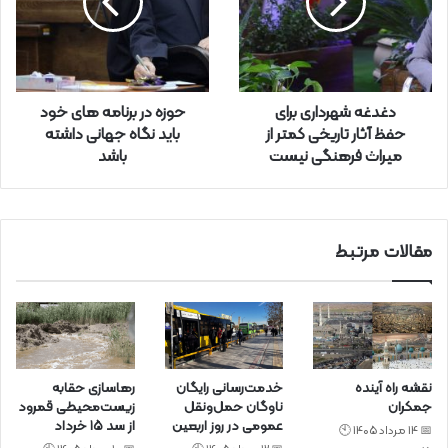
ر
ا
و
ا
ر
دغدغه شهرداری برای
حوزه در برنامه های خود
د
حفظ آثار تاریخی کمتر از
باید نگاه جهانی داشته
ک
میراث فرهنگی نیست
باشد
ن
ی
د
مقالات مرتبط
نقشه راه آینده
خدمت‌رسانی رایگان
رهاسازی حقابه
جمکران
ناوگان حمل‌ونقل
زیست‌محیطی قمرود
عمومی در روز اربعین
از سد ۱۵ خرداد
📅 14 مرداد 1405 🕙