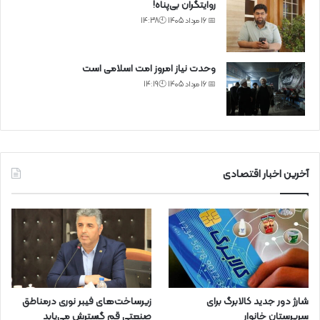
روایتگران بی‌پناه!
📅 16 مرداد 1405 🕙14:38
وحدت نیاز امروز امت اسلامی است
📅 16 مرداد 1405 🕙14:19
آخرین اخبار اقتصادی
شارژ دور جدید کالابرگ برای
زیرساخت‌های فیبر نوری درمناطق
سرپرستان خانوار
صنعتی قم گسترش می‌یابد