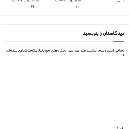
📅 12 مرداد 1405 🕙
📅 10 مرداد 1405 🕙
00:16
19:30
00:11
دیدگاهتان را بنویسید
نشانی ایمیل شما منتشر نخواهد شد.
بخش‌های موردنیاز علامت‌گذاری شده‌اند
*
د
ی
د
گ
ا
ه
*