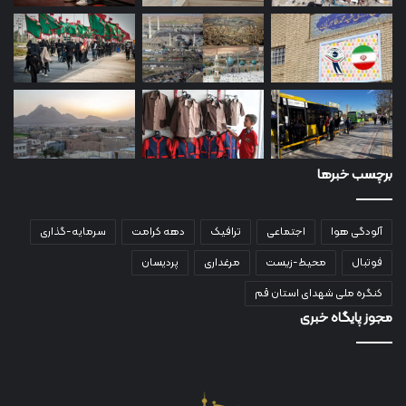
برچسب خبرها
آلودگی هوا
اجتماعی
ترافیک
دهه کرامت
سرمایه-گذاری
فوتبال
محیط-زیست
مرغداری
پردیسان
کنگره ملی شهدای استان قم
مجوز پایگاه خبری