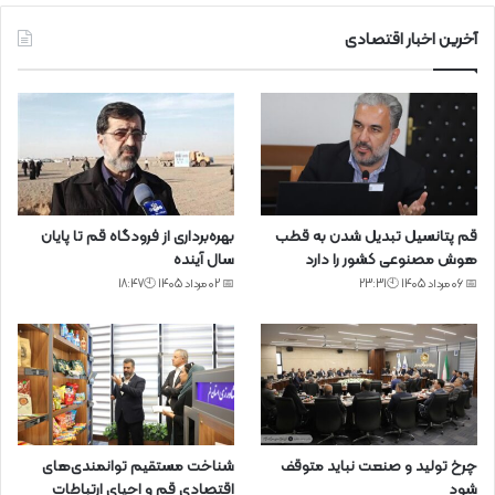
آخرین اخبار اقتصادی
قم پتانسیل تبدیل شدن به قطب
بهره‌برداری از فرودگاه قم تا پایان
هوش مصنوعی کشور را دارد
سال آینده
📅 06 مرداد 1405 🕙23:31
📅 02 مرداد 1405 🕙18:47
چرخ تولید و صنعت نباید متوقف
شناخت مستقیم توانمندی‌های
شود
اقتصادی قم و احیای ارتباطات