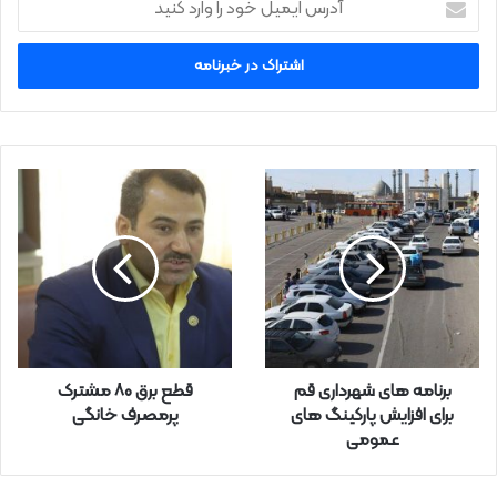
د
ر
س
ا
ی
م
ی
ل
خ
و
د
ر
ا
و
ا
ر
برنامه های شهرداری قم
قطع برق ۸۰ مشترک
د
برای افزایش پارکینگ های
پرمصرف خانگی
ک
عمومی
ن
ی
د