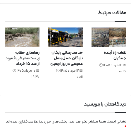
مقالات مرتبط
نقشه راه آینده
خدمت‌رسانی رایگان
رهاسازی حقابه
جمکران
ناوگان حمل‌ونقل
زیست‌محیطی قمرود
عمومی در روز اربعین
از سد ۱۵ خرداد
📅 14 مرداد 1405 🕙
📅 12 مرداد 1405 🕙
📅 10 مرداد 1405 🕙
00:16
19:30
00:11
دیدگاهتان را بنویسید
نشانی ایمیل شما منتشر نخواهد شد.
بخش‌های موردنیاز علامت‌گذاری شده‌اند
*