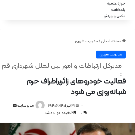
حوزه علمیه
یادداشت
عکس و ویدئو
صفحه اصلی
/
مدیریت شهری
مدیریت شهری
مدیرکل ارتباطات و امور بین‌الملل شهرداری قم
:
فعالیت خودروهای زائربراطراف حرم
شبانه‌روزی می شود
📅 31 تیر 1401 🕙19:40
ا
مدیر سایت
0
2 دقیقه خوانده شد
ر
س
ا
ل