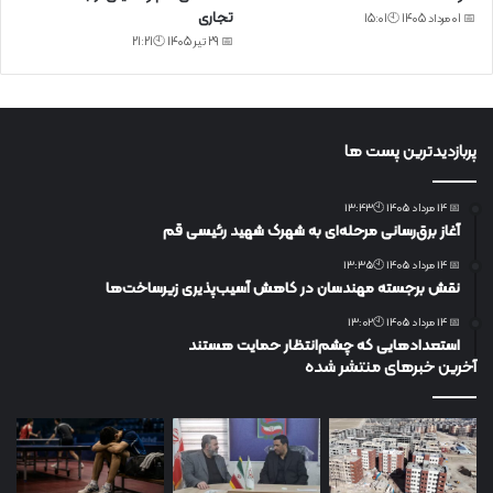
تجاری
📅 01 مرداد 1405 🕙15:01
📅 29 تیر 1405 🕙21:21
پربازدیدترین پست ها
📅 14 مرداد 1405 🕙13:43
آغاز برق‌رسانی مرحله‌ای به شهرک شهید رئیسی قم
📅 14 مرداد 1405 🕙13:35
نقش برجسته مهندسان در کاهش آسیب‌پذیری زیرساخت‌ها
📅 14 مرداد 1405 🕙13:02
استعدادهایی که چشم‌انتظار حمایت هستند
آخرین خبرهای منتشر شده