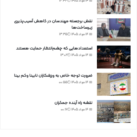
📅 14 مرداد 1405 🕙13:43
نقش برجسته مهندسان در کاهش آسیب‌پذیری
زیرساخت‌ها
📅 14 مرداد 1405 🕙13:35
استعدادهایی که چشم‌انتظار حمایت هستند
📅 14 مرداد 1405 🕙13:02
ضرورت توجه خاص به ورزشکاران نابینا وکم بینا
📅 14 مرداد 1405 🕙00:55
نقشه راه آینده جمکران
📅 14 مرداد 1405 🕙00:16