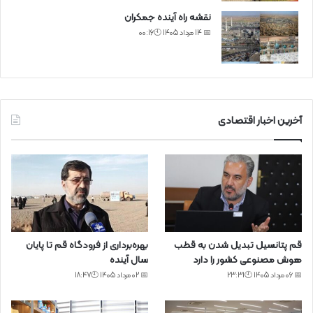
نقشه راه آینده جمکران
📅 14 مرداد 1405 🕙00:16
آخرین اخبار اقتصادی
قم پتانسیل تبدیل شدن به قطب
بهره‌برداری از فرودگاه قم تا پایان
هوش مصنوعی کشور را دارد
سال آینده
📅 06 مرداد 1405 🕙23:31
📅 02 مرداد 1405 🕙18:47