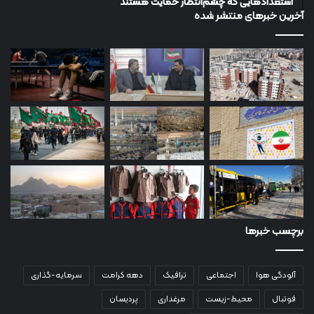
استعدادهایی که چشم‌انتظار حمایت هستند
آخرین خبرهای منتشر شده
برچسب خبرها
آلودگی هوا
اجتماعی
ترافیک
دهه کرامت
سرمایه-گذاری
فوتبال
محیط-زیست
مرغداری
پردیسان