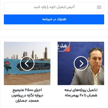
آ
د
ر
س
ا
ی
م
ی
ل
خ
و
د
ر
ا
و
ا
ر
تکمیل پروژه‌های نیمه
اجرای ۶۵۰۰ مترمربع
د
شعبان تا 20 بهمن‌ماه
دیواره نگاره در پیرامون
ک
مسجد جمکران
ن
ی