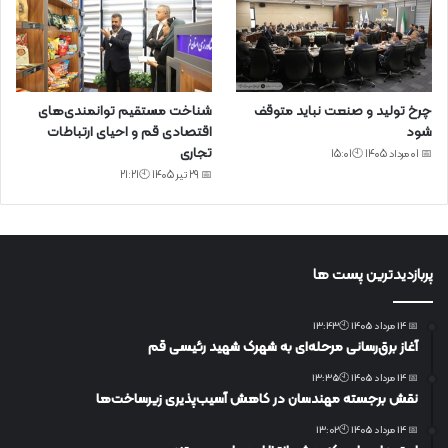
چرخ تولید و صنعت نباید متوقف
شناخت مستقیم توانمندی‌های
شود
اقتصادی قم و احیای ارتباطات
تجاری
📅 01 مرداد 1405 🕙15:01
📅 29 تیر 1405 🕙21:21
پربازدیدترین پست ها
📅 14 مرداد 1405 🕙13:43
آغاز برق‌رسانی مرحله‌ای به شهرک شهید رئیسی قم
📅 14 مرداد 1405 🕙13:35
نقش برجسته مهندسان در کاهش آسیب‌پذیری زیرساخت‌ها
📅 14 مرداد 1405 🕙13:02