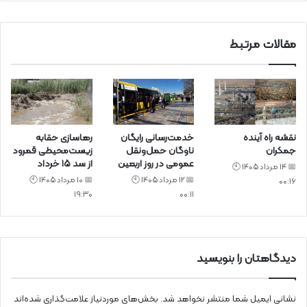
د
مقالات مرتبط
نقشه راه آینده
خدمت‌رسانی رایگان
رهاسازی حقابه
جمکران
ناوگان حمل‌ونقل
زیست‌محیطی قمرود
عمومی در روز اربعین
از سد ۱۵ خرداد
📅 14 مرداد 1405 🕙
📅 12 مرداد 1405 🕙
📅 10 مرداد 1405 🕙
00:16
19:30
00:11
دیدگاهتان را بنویسید
نشانی ایمیل شما منتشر نخواهد شد.
بخش‌های موردنیاز علامت‌گذاری شده‌اند