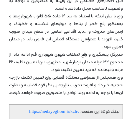
قبل اخطارهای مختلفی در این زمینه به متصرفین با توجه به
وضعیت نامناسب محل داده‌شده است.
وی با بیان اینکه با استناد به بند 14 ماده 55 قانون شهرداری‌ها و
به‌منظور رفع خطر از بناها و دیوارهای شکسته و خطرناک و
زمین‌های متروکه و …باید اقدامی اساسی در سطح میدان صورت
گیرد، افزود: با همراهی دستگاه قضایی این قانون باید در میدان
اجرایی شود.
مدیرکل پیشگیری و رفع تخلفات شهری شهرداری قم ادامه داد: از
مجموع 132 غرفه میدان تره‌بار شهید مطهری، تنها تعیین تکلیف 22
غرفه باقیمانده که باید تعیین تکلیف شود.
وی همچنین از همراهی دستگاه قضایی برای تعیین تکلیف بازارچه
حجتیه خبر داد و افزود: تخریب بازارچه زیر نظر قوه قضاییه و نظارت
آن‌ها با توجه به ادامه روند توافق با متصرفین صورت خواهد گرفت.
لینک کوتاه این صفحه:
https://nedayeghom.ir/kzhv