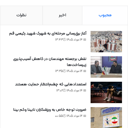
محبوب
اخیر
نظرات
آغاز برق‌رسانی مرحله‌ای به شهرک شهید رئیسی قم
📅 14 مرداد 1405 🕙13:43
نقش برجسته مهندسان در کاهش آسیب‌پذیری
زیرساخت‌ها
📅 14 مرداد 1405 🕙13:35
استعدادهایی که چشم‌انتظار حمایت هستند
📅 14 مرداد 1405 🕙13:02
ضرورت توجه خاص به ورزشکاران نابینا وکم بینا
📅 14 مرداد 1405 🕙00:55