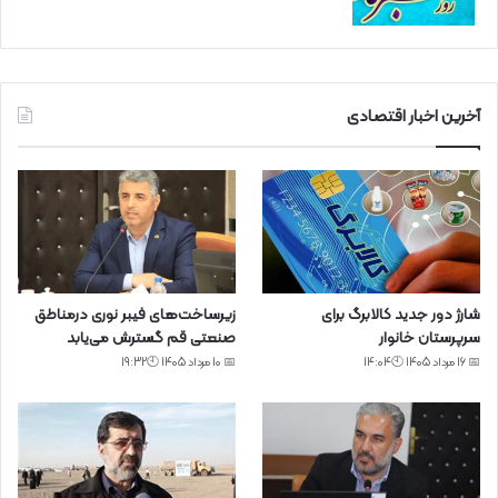
آخرین اخبار اقتصادی
شارژ دور جدید کالابرگ برای
زیرساخت‌های فیبر نوری درمناطق
سرپرستان خانوار
صنعتی قم گسترش می‌یابد
📅 16 مرداد 1405 🕙14:04
📅 10 مرداد 1405 🕙19:32