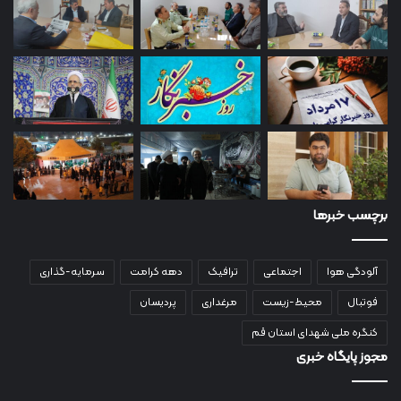
برچسب خبرها
آلودگی هوا
اجتماعی
ترافیک
دهه کرامت
سرمایه-گذاری
فوتبال
محیط-زیست
مرغداری
پردیسان
کنگره ملی شهدای استان قم
مجوز پایگاه خبری