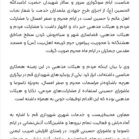
مناسبت ایام سوگواری سرور و سالار شهیدان حضرت اباعبدالله
الحسین (ع)، از اجرای طرح جهادی علمداران خدمت با شعار نجات
اهل عالم با حسین است در ایام محرم و صفر امسال با مشارکت
مردم و هیئات مذهبی خبر داد و اظهار داشت: با مشارکت مردم و
هیئات مذهبی، فضاسازی شهر و سیاه‌پوش کردن سطح مناطق
هشتگانه با محوریت پیرامون حرم کریمه اهل‌بیت (س) و مسجد
مقدس جمکران در ایام ماه محرم صورت گرفت.
وی با بیان اینکه مردم و هیئات مذهبی در این زمینه همکاری
مناسبی داشته‌اند، ابراز کرد: یکی از رویکردهای شهرداری قم در برگزاری
هرچه باشکوه‌تر مراسمات محرم و صفر امسال، به‌ویژه تاسوعا و
عاشورای حسینی استفاده از مشارکت‌های مردمی، تکایا و هیئات
مذهبی بوده که این اقدام توفیقات خوبی به همراه داشته است.
معاون محیط‌زیست و خدمات شهری شهرداری قم با اشاره به
آماده‌باش و فعالیت تمام نیروها و ماشین‌آلات آتش‌نشانی در ایام
تاسوعا و عاشورای حسینی افزود: در راستای افزایش ضریب ایمنی