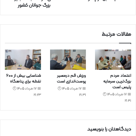
بزرگ جوانان کشور
ن
ی
د
مقالات مرتبط
اعتماد مردم
ورزش قم درمسیر
شناسایی بیش از ۶۰۰
بزرگ‌ترین سرمایه
پوست‌اندازی است
نقطه برای پناهگاه
پلیس است
📅 17 مرداد 1405 🕙
📅 17 مرداد 1405 🕙
📅 17 مرداد 1405 🕙
21:23
21:31
21:41
دیدگاهتان را بنویسید