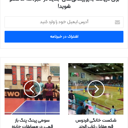
شوید!
آ
د
ر
س
ا
ی
م
ی
ل
خ
و
د
ر
ا
و
ا
ر
شکست خانگی فردوس
سومی پینگ پنگ باز
د
قم مقابل کراپ الوند
قمی، در مسابقات جایزه
ک