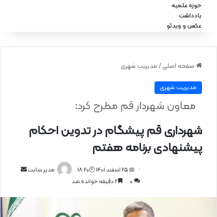
حوزه علمیه
یادداشت
عکس و ویدئو
صفحه اصلی
/
مدیریت شهری
مدیریت شهری
معاون شهردار قم مطرح کرد:
شهرداری قم پیشگام در تدوین احکام
پیشنهادی برنامه هفتم
📅 25 اسفند 1401 🕙18:20
ا
مدیر سایت
0
2 دقیقه خوانده شد
ر
س
ا
ل