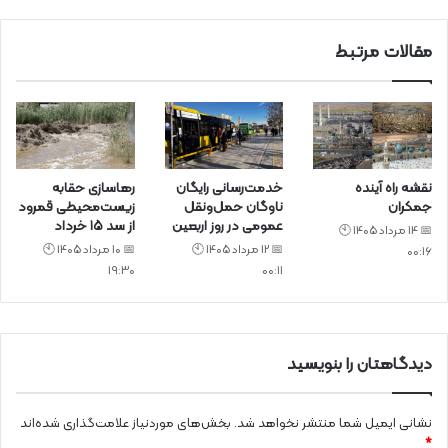
مقالات مرتبط
نقشه راه آینده
خدمت‌رسانی رایگان
رهاسازی حقابه
جمکران
ناوگان حمل‌ونقل
زیست‌محیطی قمرود
عمومی در روز اربعین
از سد ۱۵ خرداد
📅 14 مرداد 1405 🕙
📅 12 مرداد 1405 🕙
📅 10 مرداد 1405 🕙
00:16
19:30
00:11
دیدگاهتان را بنویسید
نشانی ایمیل شما منتشر نخواهد شد.
بخش‌های موردنیاز علامت‌گذاری شده‌اند
*