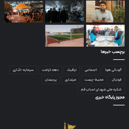
برچسب خبرها
آلودگی هوا
اجتماعی
ترافیک
دهه کرامت
سرمایه-گذاری
فوتبال
محیط-زیست
مرغداری
پردیسان
کنگره ملی شهدای استان قم
مجوز پایگاه خبری