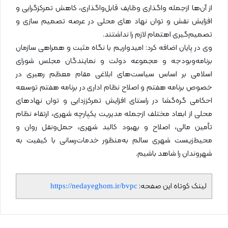
از آن‌ها ازجمله واگذاری وظایف قابل‌واگذاری، کاهش تمرکزگرایی و
افزایش نقش و توان نهاد های محلی در عرصه تصمیم سازی و
تصمیم‌گیری اهتمام لازم را نداشتند.
وی در پایان اضافه کرد: امیدواریم با نگاه مثبت و همراهی سازمان
برنامه‌وبودجه و مجموعه دولت و نمایندگان مجلس شورای
اسلامی بر اساس سیاست‌های ابلاغی مقام معظم رهبری در
خصوص برنامه هفتم و اصلاح نظام اداری در برنامه هفتم توسعه
احکامی گره‌گشا در راستای افزایش تمرکززدایی و توان نهادهای
محلی از ابعاد مختلف ازجمله مدیریت یکپارچه شهری، ارتقاء نظام
تأمین مالی، اصلاح و بهبود کالبد شهری، حمل‌ونقل روان و
محیط‌زیست شهری سالم به‌منظور خدمات‌رسانی با کیفیت به
شهروندان را شاهد باشیم.
لینک کوتاه این صفحه:
https://nedayeghom.ir/bvpc