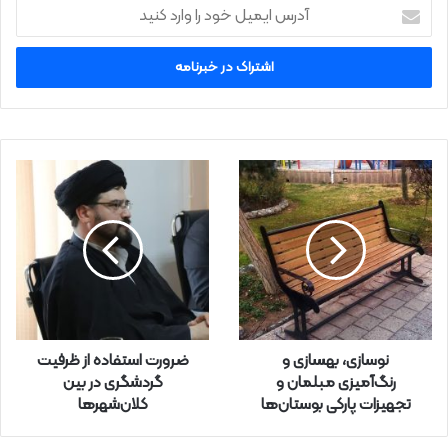
آ
د
ر
س
ا
ی
م
ی
ل
خ
و
د
ر
ا
و
ا
ر
نوسازی، بهسازی و
ضرورت استفاده از ظرفیت
د
رنگ‌آمیزی مبلمان و
گردشگری در بین
ک
تجهیزات پارکی بوستان‌ها
کلان‌شهرها
ن
ی
د