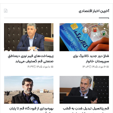
آخرین اخبار اقتصادی
شارژ دور جدید کالابرگ برای
زیرساخت‌های فیبر نوری درمناطق
سرپرستان خانوار
صنعتی قم گسترش می‌یابد
📅 16 مرداد 1405 🕙14:04
📅 10 مرداد 1405 🕙19:32
قم پتانسیل تبدیل شدن به قطب
بهره‌برداری از فرودگاه قم تا پایان