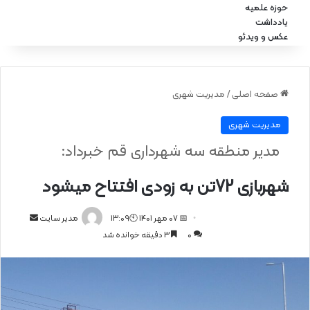
حوزه علمیه
یادداشت
عکس و ویدئو
صفحه اصلی
/
مدیریت شهری
مدیریت شهری
مدیر منطقه سه شهرداری قم خبرداد:
شهربازی 72تن به زودی افتتاح میشود
📅 07 مهر 1401 🕙13:09
ا
مدیر سایت
0
3 دقیقه خوانده شد
ر
س
ا
ل
ا