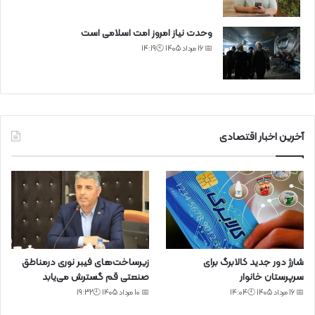
وحدت نیاز امروز امت اسلامی است
📅 16 مرداد 1405 🕙14:19
آخرین اخبار اقتصادی
شارژ دور جدید کالابرگ برای
زیرساخت‌های فیبر نوری درمناطق
سرپرستان خانوار
صنعتی قم گسترش می‌یابد
📅 16 مرداد 1405 🕙14:04
📅 10 مرداد 1405 🕙19:32