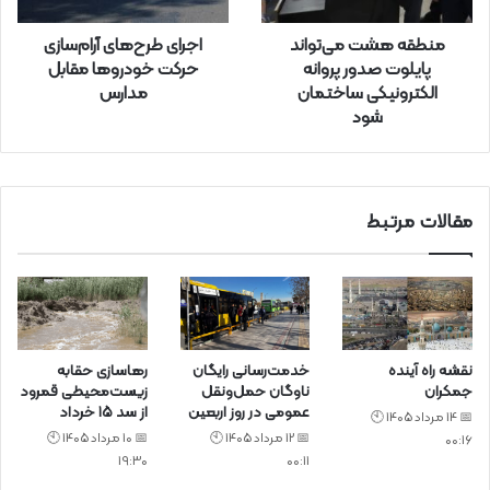
ا
ر
منطقه هشت می‌تواند
اجرای طرح‌های آرام‌سازی
د
پایلوت صدور پروانه
حرکت خودروها مقابل
ک
الکترونیکی ساختمان
مدارس
ن
شود
ی
د
مقالات مرتبط
نقشه راه آینده
خدمت‌رسانی رایگان
رهاسازی حقابه
جمکران
ناوگان حمل‌ونقل
زیست‌محیطی قمرود
عمومی در روز اربعین
از سد ۱۵ خرداد
📅 14 مرداد 1405 🕙
📅 12 مرداد 1405 🕙
📅 10 مرداد 1405 🕙
00:16
19:30
00:11