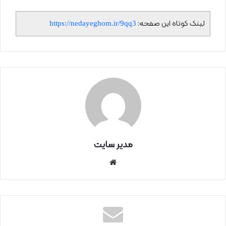
لینک کوتاه این صفحه:
https://nedayeghom.ir/9qq3
مدیر سایت
سای
ت
اینتر
نتی