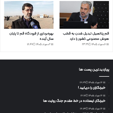
قم پتانسیل تبدیل شدن به قطب
بهره‌برداری از فرودگاه قم تا پایان
هوش مصنوعی کشور را دارد
سال آینده
📅 06 مرداد 1405 🕙23:31
📅 02 مرداد 1405 🕙18:47
پربازدیدترین پست ها
📅 16 مرداد 1405 🕙16:29
خبرنگاران را دریابید !
📅 16 مرداد 1405 🕙16:17
خبرنگار، ایستاده در خط مقدم جنگ روایت ها
📅 16 مرداد 1405 🕙16:13