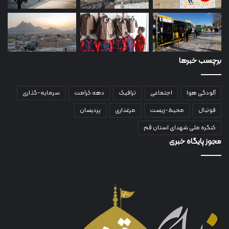
برچسب خبرها
آلودگی هوا
اجتماعی
ترافیک
دهه کرامت
سرمایه-گذاری
فوتبال
محیط-زیست
مرغداری
پردیسان
کنگره ملی شهدای استان قم
مجوز پایگاه خبری