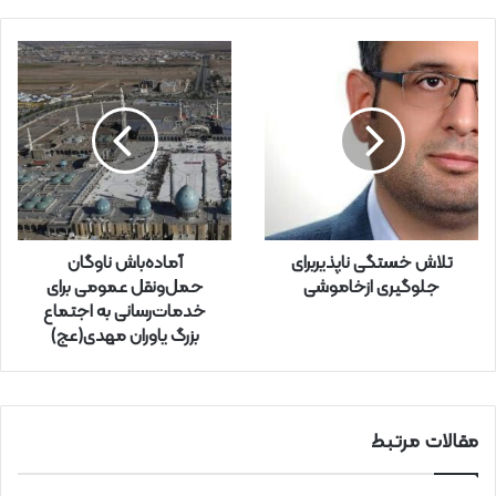
م
ی
ل
خ
و
د
ر
ا
و
ا
ر
تلاش خستگی ناپذیربرای
آماده‌باش ناوگان
د
جلوگیری ازخاموشی
حمل‌ونقل عمومی برای
ک
خدمات‌رسانی به اجتماع
ن
بزرگ یاوران مهدی(عج)
ی
د
مقالات مرتبط