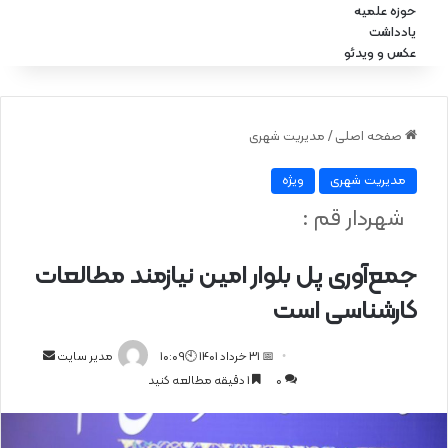
حوزه علمیه
یادداشت
عکس و ویدئو
صفحه اصلی
/
مدیریت شهری
مدیریت شهری
ویژه
شهردار قم :
جمع‌آوری پل بلوار امین نیازمند مطالعات
کارشناسی است
📅 31 خرداد 1401 🕙10:09
ا
مدیر سایت
0
1 دقیقه مطالعه کنید
ر
س
ا