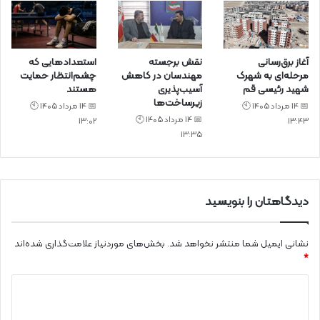
آغاز برق‌رسانی
نقش برجسته
استعدادهایی که
مرحله‌ای به شهرک
مهندسان در کاهش
چشم‌انتظار حمایت
شهید رئیسی قم
آسیب‌پذیری
هستند
زیرساخت‌ها
📅 14 مرداد 1405 🕙
📅 14 مرداد 1405 🕙
📅 14 مرداد 1405 🕙
13:02
13:43
13:35
دیدگاهتان را بنویسید
نشانی ایمیل شما منتشر نخواهد شد.
بخش‌های موردنیاز علامت‌گذاری شده‌اند
*
د
ی