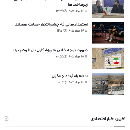
زیرساخت‌ها
📅 14 مرداد 1405 🕙13:35
استعدادهایی که چشم‌انتظار حمایت هستند
📅 14 مرداد 1405 🕙13:02
ضرورت توجه خاص به ورزشکاران نابینا وکم بینا
📅 14 مرداد 1405 🕙00:55
نقشه راه آینده جمکران
📅 14 مرداد 1405 🕙00:16
آخرین اخبار اقتصادی