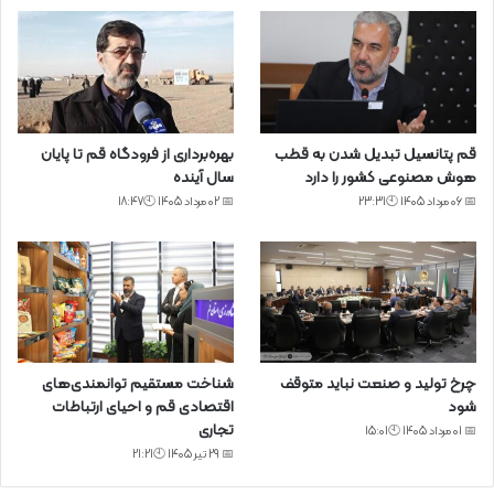
قم پتانسیل تبدیل شدن به قطب
بهره‌برداری از فرودگاه قم تا پایان
هوش مصنوعی کشور را دارد
سال آینده
📅 06 مرداد 1405 🕙23:31
📅 02 مرداد 1405 🕙18:47
چرخ تولید و صنعت نباید متوقف
شناخت مستقیم توانمندی‌های
شود
اقتصادی قم و احیای ارتباطات
تجاری
📅 01 مرداد 1405 🕙15:01
📅 29 تیر 1405 🕙21:21