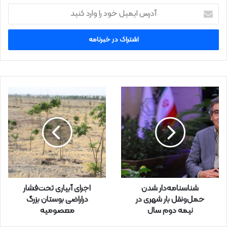
آ
د
ر
س
ا
ی
م
ی
ل
خ
و
د
ر
ا
و
ا
ر
شناسنامه‌دار شدن
اجرای آبیاری تحت‌فشار
د
حمل‌ونقل بار شهری در
دراراضی بوستان بزرگ
ک
نیمه دوم سال
معصومیه
ن
ی