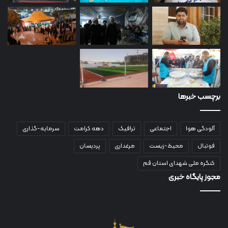
برچسب خبرها
آلودگی هوا
اجتماعی
ترافیک
دهه کرامت
سرمایه-گذاری
فوتبال
محیط-زیست
مرغداری
پردیسان
کنگره ملی شهدای استان قم
مجوز پایگاه خبری