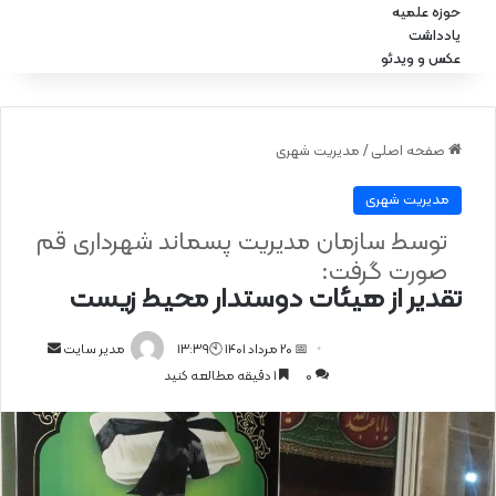
حوزه علمیه
یادداشت
عکس و ویدئو
صفحه اصلی
/
مدیریت شهری
مدیریت شهری
توسط سازمان مدیریت پسماند شهرداری قم
صورت گرفت:
تقدیر از هیئات دوستدار محیط ‌زیست
📅 20 مرداد 1401 🕙13:39
ا
مدیر سایت
0
1 دقیقه مطالعه کنید
ر
س
ا
ل
ا