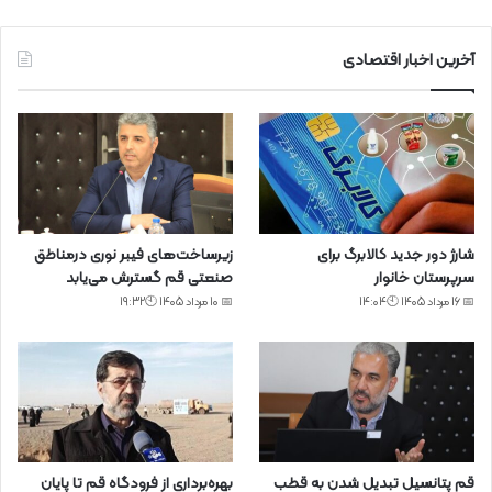
آخرین اخبار اقتصادی
شارژ دور جدید کالابرگ برای
زیرساخت‌های فیبر نوری درمناطق
سرپرستان خانوار
صنعتی قم گسترش می‌یابد
📅 16 مرداد 1405 🕙14:04
📅 10 مرداد 1405 🕙19:32
قم پتانسیل تبدیل شدن به قطب
بهره‌برداری از فرودگاه قم تا پایان