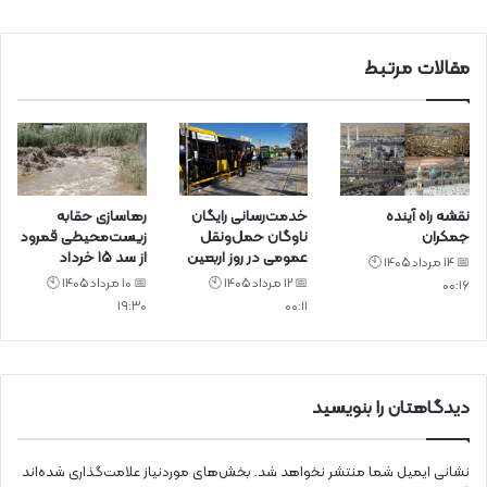
د
مقالات مرتبط
نقشه راه آینده
خدمت‌رسانی رایگان
رهاسازی حقابه
جمکران
ناوگان حمل‌ونقل
زیست‌محیطی قمرود
عمومی در روز اربعین
از سد ۱۵ خرداد
📅 14 مرداد 1405 🕙
📅 12 مرداد 1405 🕙
📅 10 مرداد 1405 🕙
00:16
19:30
00:11
دیدگاهتان را بنویسید
نشانی ایمیل شما منتشر نخواهد شد.
بخش‌های موردنیاز علامت‌گذاری شده‌اند