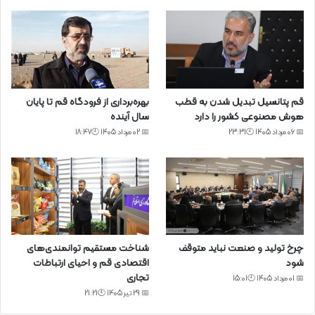
قم پتانسیل تبدیل شدن به قطب
بهره‌برداری از فرودگاه قم تا پایان
هوش مصنوعی کشور را دارد
سال آینده
📅 06 مرداد 1405 🕙23:31
📅 02 مرداد 1405 🕙18:47
چرخ تولید و صنعت نباید متوقف
شناخت مستقیم توانمندی‌های
شود
اقتصادی قم و احیای ارتباطات
تجاری
📅 01 مرداد 1405 🕙15:01
📅 29 تیر 1405 🕙21:21