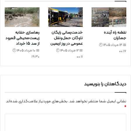
نقشه راه آینده
خدمت‌رسانی رایگان
رهاسازی حقابه
جمکران
ناوگان حمل‌ونقل
زیست‌محیطی قمرود
عمومی در روز اربعین
از سد ۱۵ خرداد
📅 14 مرداد 1405 🕙
📅 12 مرداد 1405 🕙
📅 10 مرداد 1405 🕙
00:16
19:30
00:11
دیدگاهتان را بنویسید
نشانی ایمیل شما منتشر نخواهد شد.
بخش‌های موردنیاز علامت‌گذاری شده‌اند
*
د
ی