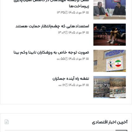
نقش برجسته مهندسان در کاهش آسیب‌پذیری
زیرساخت‌ها
📅 14 مرداد 1405 🕙13:35
استعدادهایی که چشم‌انتظار حمایت هستند
📅 14 مرداد 1405 🕙13:02
ضرورت توجه خاص به ورزشکاران نابینا وکم بینا
📅 14 مرداد 1405 🕙00:55
نقشه راه آینده جمکران
📅 14 مرداد 1405 🕙00:16
آخرین اخبار اقتصادی