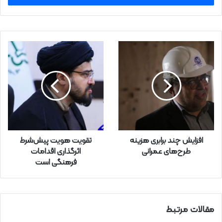
ا
ی
م
ی
ل
خ
و
د
ر
ا
و
ا
ر
افزایش چند برابری هزینه
تقویت هویت پیش‌شرط
د
طرح‌های عمرانی
اثرگذاری اقدامات
ک
فرهنگی است
ن
ی
د
مقالات مرتبط