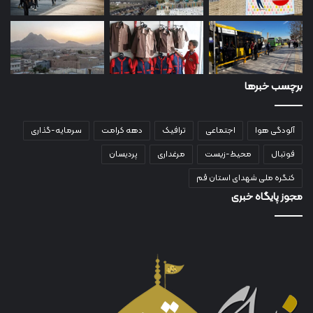
برچسب خبرها
آلودگی هوا
اجتماعی
ترافیک
دهه کرامت
سرمایه-گذاری
فوتبال
محیط-زیست
مرغداری
پردیسان
کنگره ملی شهدای استان قم
مجوز پایگاه خبری