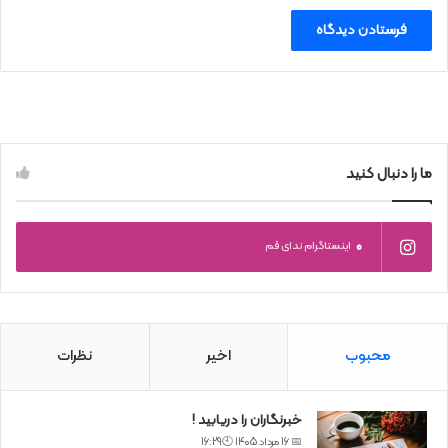
ما را دنبال کنید
0
اینستاگرام ندای قم
محبوب
اخیر
نظرات
خبرنگاران را دریابید !
📅 16 مرداد 1405 🕙16:29