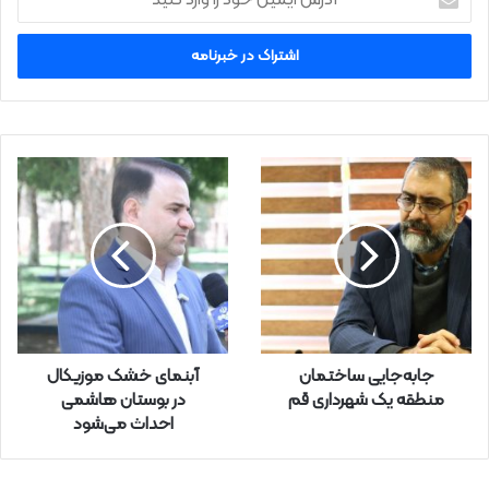
د
ر
س
ا
ی
م
ی
ل
خ
و
د
ر
ا
و
ا
ر
جابه‌جایی ساختمان
آبنمای خشک موزیکال
د
منطقه یک شهرداری قم
در بوستان هاشمی
ک
احداث می‌شود
ن
ی
د