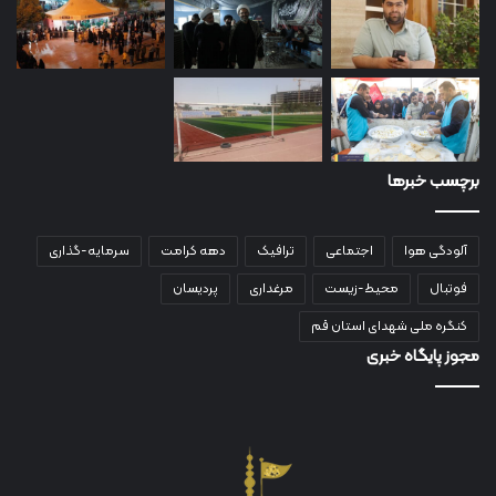
برچسب خبرها
آلودگی هوا
اجتماعی
ترافیک
دهه کرامت
سرمایه-گذاری
فوتبال
محیط-زیست
مرغداری
پردیسان
کنگره ملی شهدای استان قم
مجوز پایگاه خبری