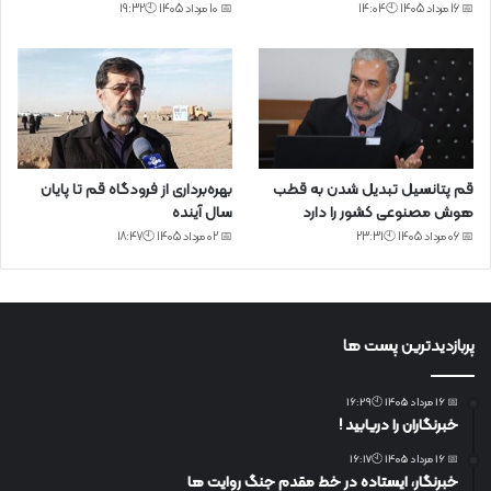
📅 16 مرداد 1405 🕙14:04
📅 10 مرداد 1405 🕙19:32
قم پتانسیل تبدیل شدن به قطب
بهره‌برداری از فرودگاه قم تا پایان
هوش مصنوعی کشور را دارد
سال آینده
📅 06 مرداد 1405 🕙23:31
📅 02 مرداد 1405 🕙18:47
پربازدیدترین پست ها
📅 16 مرداد 1405 🕙16:29
خبرنگاران را دریابید !
📅 16 مرداد 1405 🕙16:17
خبرنگار، ایستاده در خط مقدم جنگ روایت ها