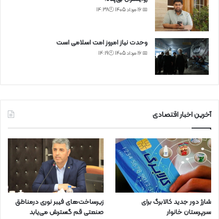
📅 16 مرداد 1405 🕙14:38
وحدت نیاز امروز امت اسلامی است
📅 16 مرداد 1405 🕙14:19
آخرین اخبار اقتصادی
شارژ دور جدید کالابرگ برای
زیرساخت‌های فیبر نوری درمناطق
سرپرستان خانوار
صنعتی قم گسترش می‌یابد