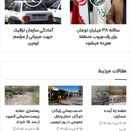
ر
ا
و
ا
ر
سالانه 38 میلیارد تومان
آمادگی سازمان ترافیک
د
برای رفت‌وروب منطقه
جهت میزبانی از مراسم
ک
هزینه میشود
اربعین
ن
ی
د
مقالات مرتبط
نقشه راه آینده
خدمت‌رسانی رایگان
رهاسازی حقابه
جمکران
ناوگان حمل‌ونقل
زیست‌محیطی قمرود
عمومی در روز اربعین
از سد ۱۵ خرداد
📅 14 مرداد 1405 🕙
📅 12 مرداد 1405 🕙
📅 10 مرداد 1405 🕙
00:16