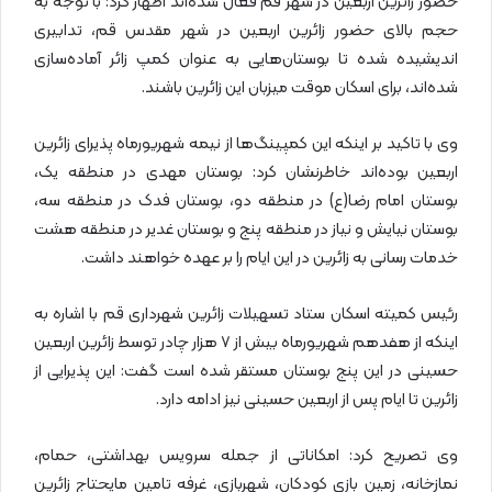
حضور زائرین اربعین در شهر قم فعال شده‌اند اظهار کرد: با توجه به
حجم بالای حضور زائرین اربعین در شهر مقدس قم، تدابیری
اندیشیده شده تا بوستان‌هایی به عنوان کمپ زائر آماده‌سازی
شده‌اند، برای اسکان موقت میزبان این زائرین باشند.
وی با تاکید بر اینکه این کمپینگ‌ها از نیمه شهریورماه پذیرای زائرین
اربعین بوده‌اند خاطرنشان کرد: بوستان مهدی در منطقه یک،
بوستان امام رضا(ع) در منطقه دو، بوستان فدک در منطقه سه،
بوستان نیایش و نیاز در منطقه پنج و بوستان غدیر در منطقه هشت
خدمات رسانی به زائرین در این ایام را بر عهده خواهند داشت.
رئیس کمیته اسکان ستاد تسهیلات زائرین شهرداری قم با اشاره به
اینکه از هفدهم شهریورماه بیش از ۷ هزار چادر توسط زائرین اربعین
حسینی در این پنج بوستان مستقر شده است گفت: این پذیرایی از
زائرین تا ایام پس از اربعین حسینی نیز ادامه دارد.
وی تصریح کرد: امکاناتی از جمله سرویس بهداشتی، حمام،
نمازخانه، زمین بازی کودکان، شهربازی، غرفه تامین مایحتاج زائرین