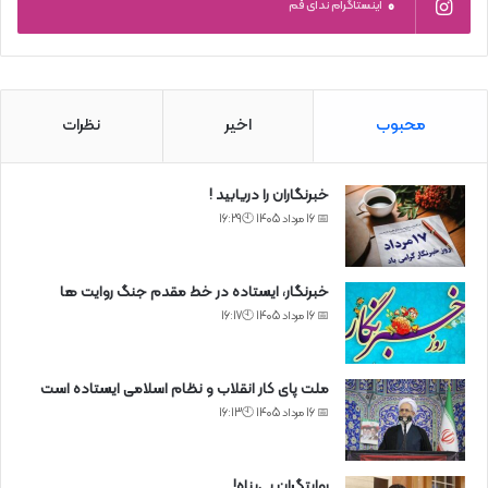
0
اینستاگرام ندای قم
محبوب
اخیر
نظرات
خبرنگاران را دریابید !
📅 16 مرداد 1405 🕙16:29
خبرنگار، ایستاده در خط مقدم جنگ روایت ها
📅 16 مرداد 1405 🕙16:17
ملت پای کار انقلاب و نظام اسلامی ایستاده است
📅 16 مرداد 1405 🕙16:13
روایتگران بی‌پناه!