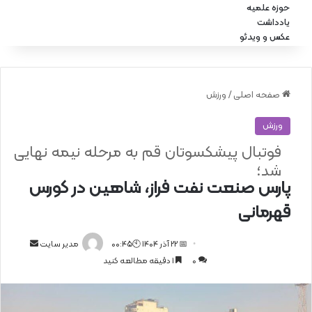
حوزه علمیه
یادداشت
عکس و ویدئو
صفحه اصلی
/
ورزش
ورزش
فوتبال پیشکسوتان قم به مرحله نیمه نهایی
شد؛
پارس صنعت نفت فراز، شاهین در کورس
قهرمانی
📅 22 آذر 1404 🕙00:45
ا
مدیر سایت
0
1 دقیقه مطالعه کنید
ر
س
ا
ل