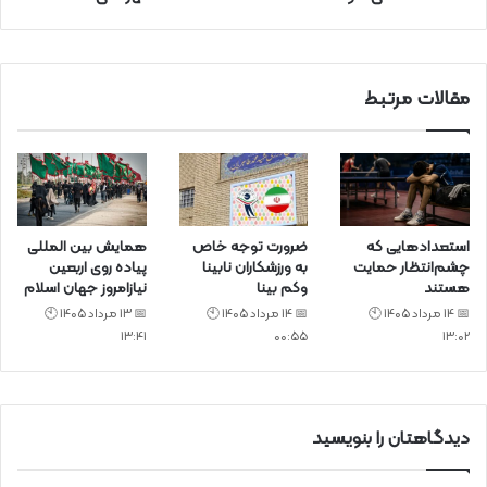
ی
د
مقالات مرتبط
استعدادهایی که
ضرورت توجه خاص
همایش بین المللی
چشم‌انتظار حمایت
به ورزشکاران نابینا
پیاده روی اربعین
هستند
وکم بینا
نیازامروز جهان اسلام
📅 14 مرداد 1405 🕙
📅 14 مرداد 1405 🕙
📅 13 مرداد 1405 🕙
13:41
00:55
13:02
دیدگاهتان را بنویسید