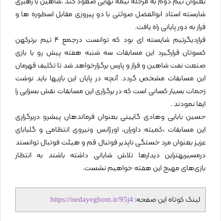
بعنوان تیم دوم به مرحله نیمه نهایی صعود کند .شاهین با رهبری
شایسته استاد ابوالفضل صولتی با دو پیروزی مقابل اسطوره ها و
فراز به دور پایانی راه یافت.
فرازدیگرتیم شایسته ای بود که توانست درجمع 4 تیم برترکهن
کسوتان قرارگیرد این مسابقات سه شنبه هفته پیش رو با بازی
صنعت نفت شاهین و فراز و پارس برگزارخواهد شد تا تکلیف قهرمان
این مسابقات مشخص گردد. آنچه در پایان این بازیها باید نوشت
زحمات بسیار کسانی است که در برگزاری این مسابقات نقش بسزایی را
ایفا نمودند .
حسین بابایی وهادی گایینی بعنوان فرماندهان پیشرو دربرگزاری
این مسابقات ،کمیته داوران، اورژانس ونیروی انتظامی و گلبابای
عزیز بعنوان مرد خستگی ناپذیر فوتبال قم و هیئت فوتبال توانستد
درمسیربهتراین دیدارها تلاش شایانی داشته باشند به انتظار
بازی‌های مهیج این هفته خواهیم نشست.
لینک کوتاه این صفحه:
https://nedayeghom.ir/95j4