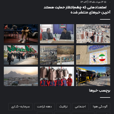
📅 14 مرداد 1405 🕙13:02
استعدادهایی که چشم‌انتظار حمایت هستند
آخرین خبرهای منتشر شده
برچسب خبرها
آلودگی هوا
اجتماعی
ترافیک
دهه کرامت
سرمایه-گذاری