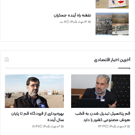
نقشه راه آینده جمکران
📅 14 مرداد 1405 🕙00:16
آخرین اخبار اقتصادی
قم پتانسیل تبدیل شدن به قطب
بهره‌برداری از فرودگاه قم تا پایان
هوش مصنوعی کشور را دارد
سال آینده
📅 06 مرداد 1405 🕙23:31
📅 02 مرداد 1405 🕙18:47