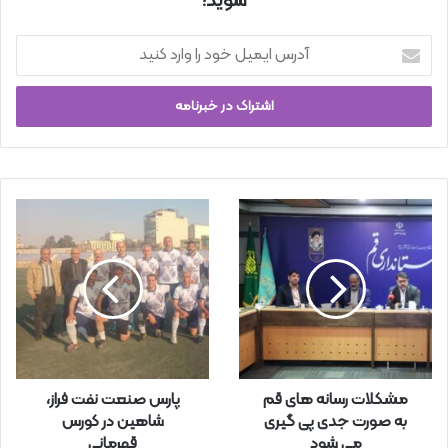
شوید!
آ
د
ر
س
ا
ی
م
ی
ل
خ
و
د
ر
ا
و
ا
ر
مشکلات رسانه های قم
پارس صنعت نفت فراز،
د
به صورت جدی پی گیری
شاهین در کورس
ک
می شود
قهرمانی
ن