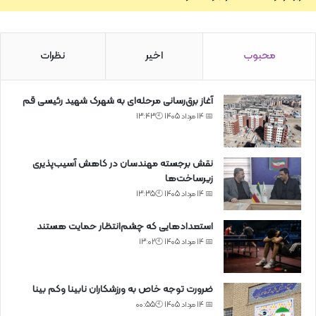
محبوب
اخیر
نظرات
آغاز برق‌رسانی مرحله‌ای به شهرک شهید رئیسی قم
📅 14 مرداد 1405 🕙13:43
نقش برجسته مهندسان در کاهش آسیب‌پذیری
زیرساخت‌ها
📅 14 مرداد 1405 🕙13:35
استعدادهایی که چشم‌انتظار حمایت هستند
📅 14 مرداد 1405 🕙13:02
ضرورت توجه خاص به ورزشکاران نابینا وکم بینا
📅 14 مرداد 1405 🕙00:55