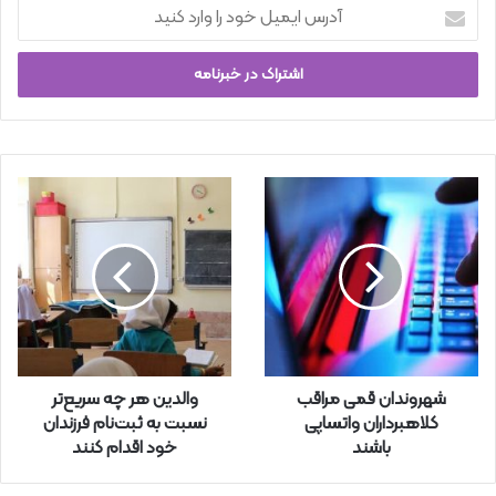
آ
د
ر
س
ا
ی
م
ی
ل
خ
و
د
ر
ا
و
ا
ر
شهروندان قمی مراقب
والدین هر چه سریع‌تر
د
کلاهبرداران واتساپی
نسبت به ثبت‌نام فرزندان
ک
باشند
خود اقدام کنند
ن
ی
د