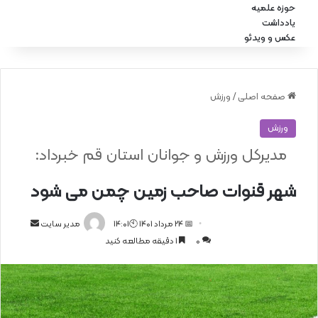
حوزه علمیه
یادداشت
عکس و ویدئو
صفحه اصلی
/
ورزش
ورزش
مدیرکل ورزش و جوانان استان قم خبرداد:
شهر قنوات صاحب زمین چمن می شود
📅 24 مرداد 1401 🕙14:01
ا
مدیر سایت
0
1 دقیقه مطالعه کنید
ر
س
ا
ل
ا