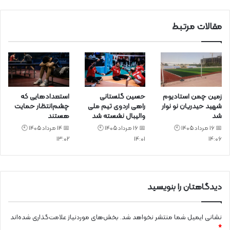
مقالات مرتبط
زمین چمن استادیوم
حسین گلستانی
استعدادهایی که
شهید حیدریان نو نوار
راهی اردوی تیم ملی
چشم‌انتظار حمایت
شد
والیبال نشسته شد
هستند
📅 16 مرداد 1405 🕙
📅 16 مرداد 1405 🕙
📅 14 مرداد 1405 🕙
13:02
14:01
14:06
دیدگاهتان را بنویسید
نشانی ایمیل شما منتشر نخواهد شد.
بخش‌های موردنیاز علامت‌گذاری شده‌اند
*