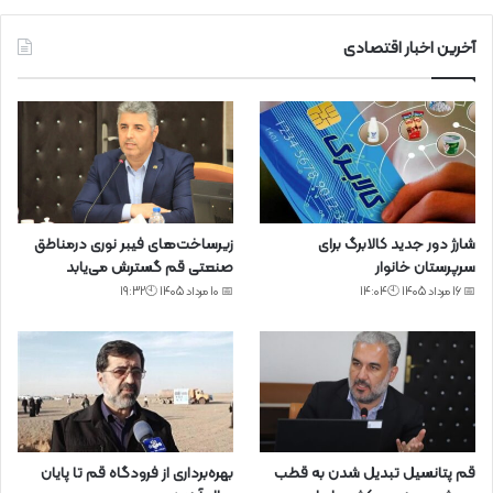
آخرین اخبار اقتصادی
شارژ دور جدید کالابرگ برای
زیرساخت‌های فیبر نوری درمناطق
سرپرستان خانوار
صنعتی قم گسترش می‌یابد
📅 16 مرداد 1405 🕙14:04
📅 10 مرداد 1405 🕙19:32
قم پتانسیل تبدیل شدن به قطب
بهره‌برداری از فرودگاه قم تا پایان