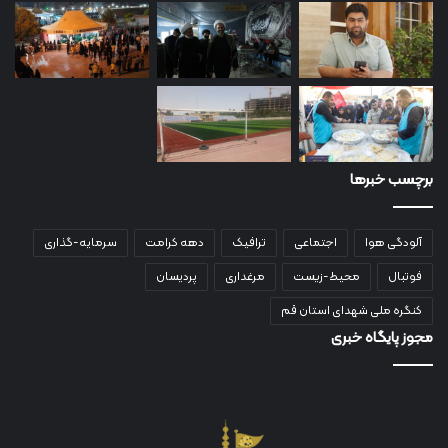
برچسب خبرها
آلودگی هوا
اجتماعی
ترافیک
دهه کرامت
سرمایه-گذاری
فوتبال
محیط-زیست
مرغداری
پردیسان
کنگره ملی شهدای استان قم
مجوز پایگاه خبری