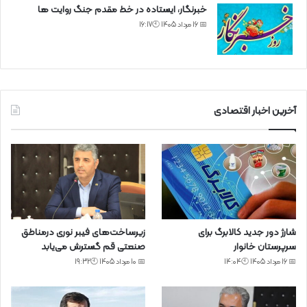
خبرنگار، ایستاده در خط مقدم جنگ روایت ها
📅 16 مرداد 1405 🕙16:17
آخرین اخبار اقتصادی
شارژ دور جدید کالابرگ برای
زیرساخت‌های فیبر نوری درمناطق
سرپرستان خانوار
صنعتی قم گسترش می‌یابد
📅 16 مرداد 1405 🕙14:04
📅 10 مرداد 1405 🕙19:32