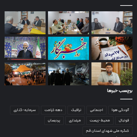
برچسب خبرها
آلودگی هوا
اجتماعی
ترافیک
دهه کرامت
سرمایه-گذاری
فوتبال
محیط-زیست
مرغداری
پردیسان
کنگره ملی شهدای استان قم