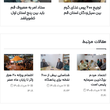
ر
توزیع ۶۰۰ پرس غذای گرم
ستاد امر به معروف ‌قم
د
بین سیل‌زدگان استان قم
باید بین پنج استان اول
ک
کشورباشد
ن
ی
د
مقالات مرتبط
اعتماد مردم
شناسایی بیش از ۶۰۰
اطعام روزانه ۲۰ هزار
بزرگ‌ترین سرمایه
نقطه برای پناهگاه
زائر تا پایان ماه صفر
پلیس است
📅 17 مرداد 1405 🕙
📅 16 مرداد 1405 🕙
📅 17 مرداد 1405 🕙
14:18
21:23
21:41