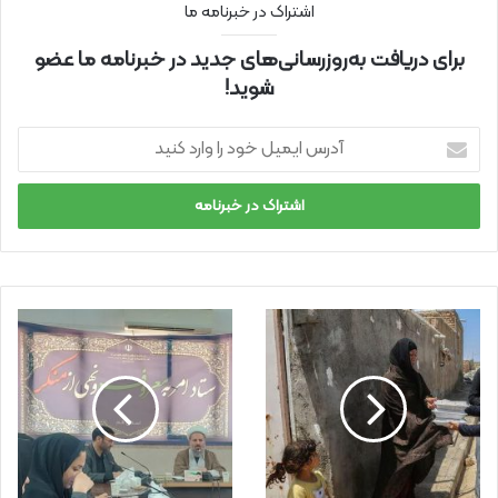
اشتراک در خبرنامه ما
برای دریافت به‌روزرسانی‌های جدید در خبرنامه ما عضو
شوید!
آ
د
ر
س
ا
ی
م
ی
ل
خ
و
د
ر
ا
و
ا