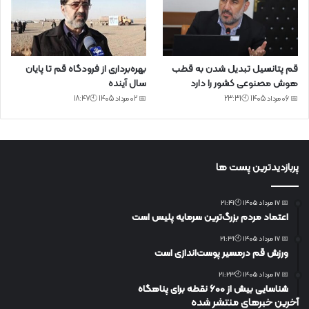
قم پتانسیل تبدیل شدن به قطب
بهره‌برداری از فرودگاه قم تا پایان
هوش مصنوعی کشور را دارد
سال آینده
📅 06 مرداد 1405 🕙23:31
📅 02 مرداد 1405 🕙18:47
پربازدیدترین پست ها
📅 17 مرداد 1405 🕙21:41
اعتماد مردم بزرگ‌ترین سرمایه پلیس است
📅 17 مرداد 1405 🕙21:31
ورزش قم درمسیر پوست‌اندازی است
📅 17 مرداد 1405 🕙21:23
شناسایی بیش از ۶۰۰ نقطه برای پناهگاه
آخرین خبرهای منتشر شده