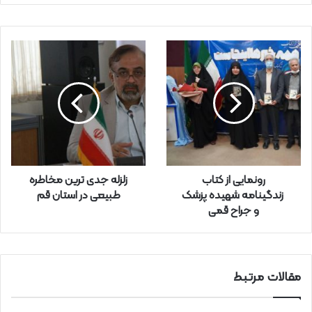
ی
م
ی
ل
خ
و
د
ر
ا
و
ا
ر
رونمایی از کتاب
زلزله جدی ترین مخاطره
د
زندگینامه شهیده پزشک
طبیعی در استان قم
ک
و جراح قمی
ن
ی
د
مقالات مرتبط