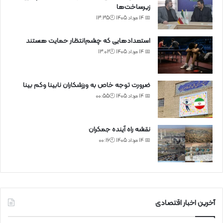
زیرساخت‌ها
📅 14 مرداد 1405 🕙13:35
استعدادهایی که چشم‌انتظار حمایت هستند
📅 14 مرداد 1405 🕙13:02
ضرورت توجه خاص به ورزشکاران نابینا وکم بینا
📅 14 مرداد 1405 🕙00:55
نقشه راه آینده جمکران
📅 14 مرداد 1405 🕙00:16
آخرین اخبار اقتصادی