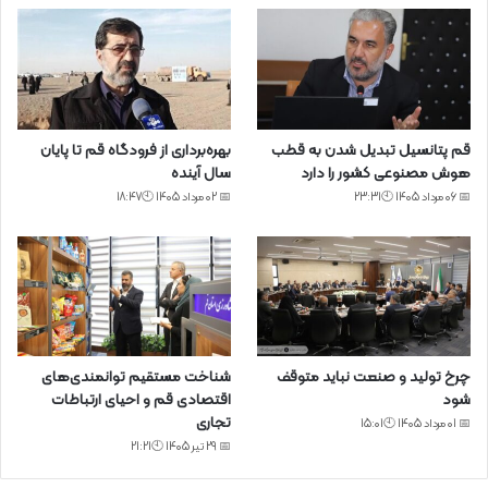
قم پتانسیل تبدیل شدن به قطب
بهره‌برداری از فرودگاه قم تا پایان
هوش مصنوعی کشور را دارد
سال آینده
📅 06 مرداد 1405 🕙23:31
📅 02 مرداد 1405 🕙18:47
چرخ تولید و صنعت نباید متوقف
شناخت مستقیم توانمندی‌های
شود
اقتصادی قم و احیای ارتباطات
تجاری
📅 01 مرداد 1405 🕙15:01
📅 29 تیر 1405 🕙21:21