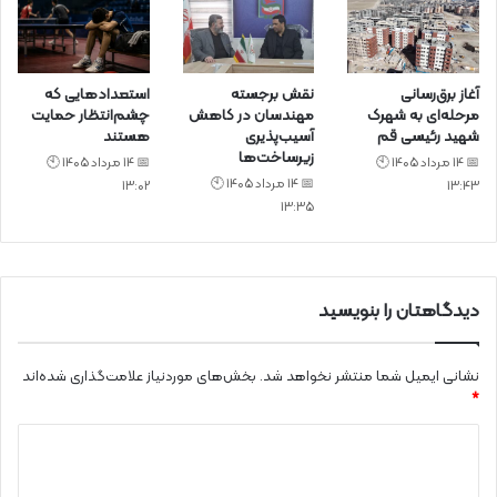
آغاز برق‌رسانی
نقش برجسته
استعدادهایی که
مرحله‌ای به شهرک
مهندسان در کاهش
چشم‌انتظار حمایت
شهید رئیسی قم
آسیب‌پذیری
هستند
زیرساخت‌ها
📅 14 مرداد 1405 🕙
📅 14 مرداد 1405 🕙
📅 14 مرداد 1405 🕙
13:02
13:43
13:35
دیدگاهتان را بنویسید
نشانی ایمیل شما منتشر نخواهد شد.
بخش‌های موردنیاز علامت‌گذاری شده‌اند
*
د
ی