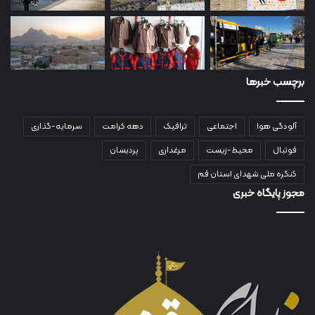
برچسب خبرها
آلودگی هوا
اجتماعی
ترافیک
دهه کرامت
سرمایه-گذاری
فوتبال
محیط-زیست
مرغداری
پردیسان
کنگره ملی شهدای استان قم
مجوز پایگاه خبری